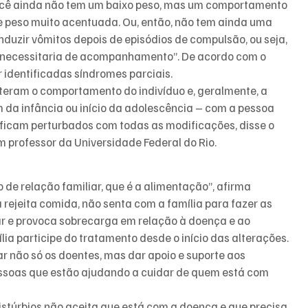
ocê ainda não tem um baixo peso, mas um comportamento 
de peso muito acentuada. Ou, então, não tem ainda uma 
nduzir vômitos depois de episódios de compulsão, ou seja, 
 necessitaria de acompanhamento”. De acordo com o 
 identificadas síndromes parciais.
teram o comportamento do indivíduo e, geralmente, a 
m da infância ou início da adolescência – com a pessoa 
s ficam perturbados com todas as modificações, disse o 
professor da Universidade Federal do Rio.
 de relação familiar, que é a alimentação”, afirma 
 rejeita comida, não senta com a família para fazer as 
ar e provoca sobrecarga em relação à doença e ao 
ília participe do tratamento desde o início das alterações. 
r não só os doentes, mas dar apoio e suporte aos 
essoas que estão ajudando a cuidar de quem está com 
istúrbios não aceita que está com a doença e que precisa 