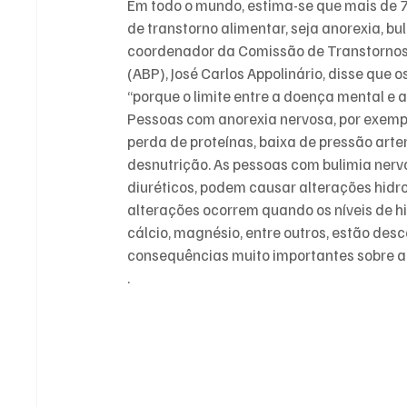
Em todo o mundo, estima-se que mais de 
de transtorno alimentar, seja anorexia, bu
coordenador da Comissão de Transtornos A
(ABP), José Carlos Appolinário, disse que 
“porque o limite entre a doença mental e a 
Pessoas com anorexia nervosa, por exempl
perda de proteínas, baixa de pressão arte
desnutrição. As pessoas com bulimia nervo
diuréticos, podem causar alterações hidr
alterações ocorrem quando os níveis de hid
cálcio, magnésio, entre outros, estão de
consequências muito importantes sobre a 
.