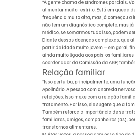
“A gente chama de síndromes parciais. V
alimentar muito restrito. Está em queda 
frequência muito alta, mas já começou a i
não tem um diagnóstico completo, mas já
médico, se somarmos tudo isso, podem ser
Diante dessas doenças complexas, que al
partir de idade muito jovem – em geral, fi
ainda muito ligada aos pais, os familiare
coordenador da Comissão da ABP, também 
Relação familiar
“Isso perturba, principalmente, uma função
Apolinário. A pessoa com anorexia nervosa
refeições. Isso mexe com a relação famili
tratamento. Por isso, ele sugere que a fam
Também reforça a importância de se trata
familiares, amigos, companheiros (as), p
transtornos alimentares.
Muitas vezes, a pessoa com esse tipo de d