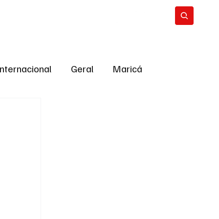
Internacional
Geral
Maricá
tropolitana
Bastidores da Política
ião
Bastidores da política
URNO