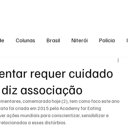
aneiro
Política
Bastidores da Política
de
Colunas
Brasil
Niterói
Polícia
São Gonçalo
Norte Fluminense
Região Me
entar requer cuidado
, diz associação
gião serrana
Economia
Zona Norte
Opin
imentares, comemorado hoje (2), tem como foco este ano 
2024
Norte Fluminense
Informação
2º T
ata foi criada em 2015 pela Academy for Eating 
ver ações mundiais para conscientizar, sensibilizar e 
elacionados a esses distúrbios.