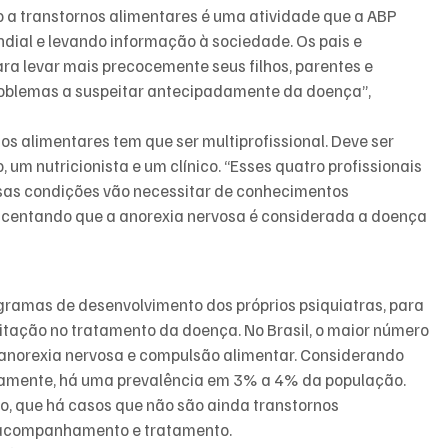
 a transtornos alimentares é uma atividade que a ABP 
ndial e levando informação à sociedade. Os pais e 
ara levar mais precocemente seus filhos, parentes e 
oblemas a suspeitar antecipadamente da doença”, 
 alimentares tem que ser multiprofissional. Deve ser 
 um nutricionista e um clínico. “Esses quatro profissionais 
sas condições vão necessitar de conhecimentos 
rescentando que a anorexia nervosa é considerada a doença 
ramas de desenvolvimento dos próprios psiquiatras, para 
tação no tratamento da doença. No Brasil, o maior número 
, anorexia nervosa e compulsão alimentar. Considerando 
ntamente, há uma prevalência em 3% a 4% da população. 
to, que há casos que não são ainda transtornos 
 acompanhamento e tratamento.