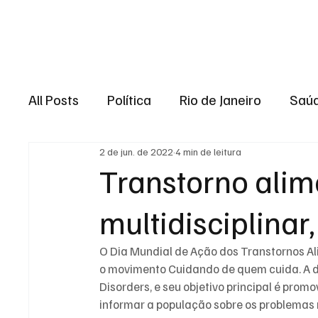
Brasil
Rio de J
All Posts
Política
Rio de Janeiro
Saú
2 de jun. de 2022
4 min de leitura
Região dos lagos
Baixada Fluminense
Transtorno alim
multidisciplinar
Esporte
Niterói
Zona Oeste
Re
O Dia Mundial de Ação dos Transtornos Al
Entretenimento
Serviço
Eleições 
o movimento Cuidando de quem cuida. A d
Disorders, e seu objetivo principal é promo
informar a população sobre os problemas r