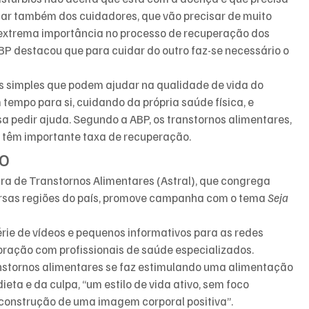
idar também dos cuidadores, que vão precisar de muito 
e extrema importância no processo de recuperação dos 
BP destacou que para cuidar do outro faz-se necessário o 
s simples que podem ajudar na qualidade de vida do 
 tempo para si, cuidando da própria saúde física, e 
a pedir ajuda. Segundo a ABP, os transtornos alimentares, 
 têm importante taxa de recuperação.
ão
ra de Transtornos Alimentares (Astral), que congrega 
ersas regiões do país, promove campanha com o tema 
Seja 
rie de vídeos e pequenos informativos para as redes 
oração com profissionais de saúde especializados.
nstornos alimentares se faz estimulando uma alimentação 
eta e da culpa, “um estilo de vida ativo, sem foco 
 à construção de uma imagem corporal positiva”.