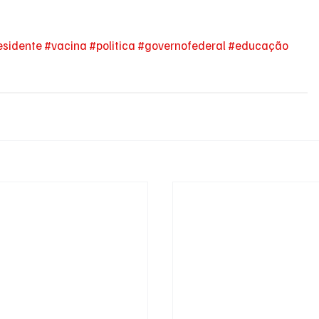
esidente
#vacina
#politica
#governofederal
#educação