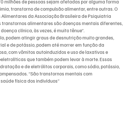
70 milhões de pessoas sejam afetadas por alguma forma 
limia, transtorno de compulsão alimentar, entre outras. O 
limentares da Associação Brasileira de Psiquiatria 
os transtornos alimentares são doenças mentais diferentes, 
doença clínica, às vezes, é muito tênue”.
o, podem atingir graus de desnutrição muito grandes, 
rial e de potássio, podem até morrer em função da 
sa, com vômitos autoinduzidos e uso de laxativos e 
oeletrolíticas que também podem levar à morte. Essas 
ratação e de eletrólitos corporais, como sódio, potássio, 
scompensados. “São transtornos mentais com 
saúde física dos indivíduos”