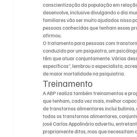
conscientização da população em relação
desenvolve, inclusive divulgando o dia mu
familiares vão ser muito ajudados nisso p
pessoas conhecidas que tenham esses pr
afirmou.
O tratamento para pessoas com transtornos
conduzido por um psiquiatra, um psicólogo,
têm que atuar conjuntamente. Várias des
específicos”, lembrou o especialista, ac
de maior mortalidade na psiquiatria.
Treinamento
A ABP realiza também treinamentos e prog
que tenham, cada vez mais, melhor capaci
de transtornos alimentares inclui bulimia
todos os transtornos alimentares, conju
José Carlos Appolinário advertiu, entretan
propriamente ditos, mas que necessitam