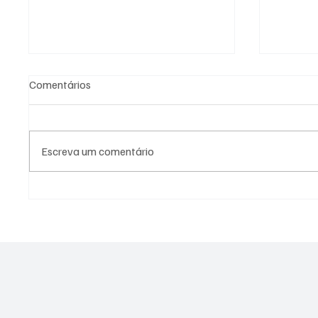
Comentários
Escreva um comentário
Niterói confirma caso de raiva
Rio De 
em morcego
Primeir
Oropou