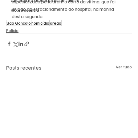
Governo do Estado do Rio de Janeiro
especializada periciaram o carro da vítima, que foi 
levado ao estacionamento do hospital, na manhã 
Rioprevidência
desta segunda.
São Gonçalo
homicídio
grego
Polícia
Posts recentes
Ver tudo