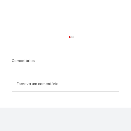
Comentários
Escreva um comentário
Bandido envolvido em morte de policial no
Muquiço é baleado