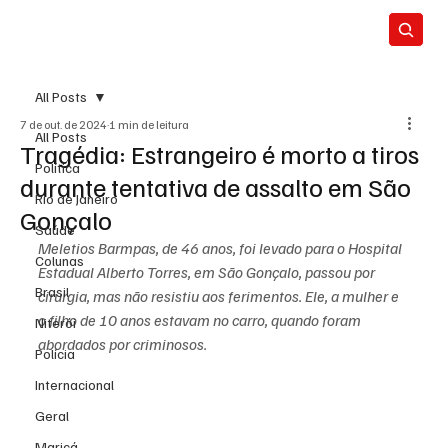
All Posts
7 de out. de 2024
1 min de leitura
All Posts
Tragédia: Estrangeiro é morto a tiros
Política
durante tentativa de assalto em São
Rio de Janeiro
Gonçalo
Saúde
Meletios Barmpas, de 46 anos, foi levado para o Hospital 
Colunas
Estadual Alberto Torres, em São Gonçalo, passou por 
Brasil
cirurgia, mas não resistiu aos ferimentos. Ele, a mulher e 
o filho de 10 anos estavam no carro, quando foram 
Niterói
abordados por criminosos.
Polícia
Internacional
Geral
Maricá