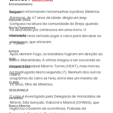
Entretenimento
Segundo informaram testemunhas à polícia, Meletios 
Serviço
Barmpas, de 47 anos de idade, dirigia um Jeep 
Eleições 2024
Compass na altura da comunidade do Breja, quando 
Norte Fluminense
foi abordado por criminosos em uma moto. O 
motorista teria tentado jogar o carro para derrubar os 
Informação
criminosos, que atiraram.
2º TURNO
Justiça
Após abrirem fogo, os bandidos fugiram em direção ao 
G20
bairro Marambaia. A vítima chegou a ser socorrida ao 
Hospital Estadual Alberto Torres (HEAT), mas morreu 
Eleições 2026
na madrugada desta segunda (7). Nenhum dos outros 
TEMPO
ocupantes do carro se feriu, entre eles um menino de 
CLIMA
10 anos, filho de Meletios.
SEGURANÇA
O caso é investigado pela Delegacia de Homicídios de 
vereador
Niterói, São Gonçalo, Itaboraí e Maricá (DHNSG), que 
Banco Master
registrou o boletim de ocorrência. Policiais da 