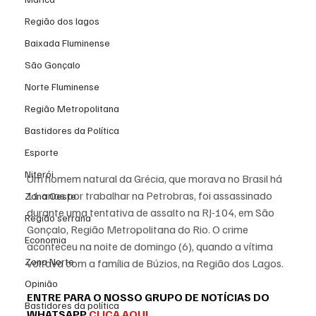
Região dos lagos
Baixada Fluminense
São Gonçalo
Norte Fluminense
Região Metropolitana
Bastidores da Política
Esporte
Niterói
Um homem natural da Grécia, que morava no Brasil há 
11 anos por trabalhar na Petrobras, foi assassinado 
Zona Oeste
durante uma tentativa de assalto na RJ-104, em 
São 
Região serrana
Gonçalo
, Região Metropolitana do Rio. O crime 
Economia
aconteceu na noite de domingo (6), quando a vítima 
Zona Norte
voltava com a família de Búzios, na Região dos Lagos.
Opinião
ENTRE PARA O NOSSO GRUPO DE NOTÍCIAS DO 
Bastidores da política
WHATSAPP 
CLICA AQUI