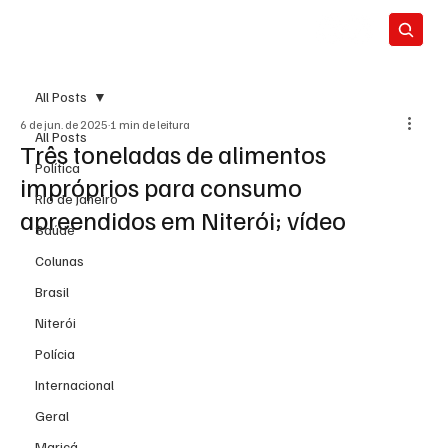
All Posts
6 de jun. de 2025
1 min de leitura
All Posts
Três toneladas de alimentos
Política
impróprios para consumo
Rio de Janeiro
apreendidos em Niterói; vídeo
Saúde
Colunas
Brasil
Niterói
Polícia
Internacional
Geral
Maricá