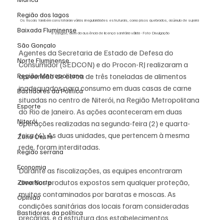
Região dos lagos
Os fiscais também constataram várias irregularidades estruturais, como pisos quebrados, acúmulo de sujeira 
Baixada Fluminense
e sangue, além da ausência de licença sanitária válida - Foto: Divulgação
São Gonçalo
Agentes da Secretaria de Estado de Defesa do 
Norte Fluminense
Consumidor (SEDCON) e do Procon-RJ realizaram a 
apreensão de cerca de três toneladas de alimentos 
Região Metropolitana
inadequados para consumo em duas casas de carne 
Bastidores da Política
situadas no centro de Niterói, na Região Metropolitana 
Esporte
do Rio de Janeiro. As ações aconteceram em duas 
Niterói
operações realizadas na segunda-feira (2) e quarta-
feira (4). As duas unidades, que pertencem à mesma 
Zona Oeste
rede, foram interditadas.
Região serrana
Economia
Durante as fiscalizações, as equipes encontraram 
diversos produtos expostos sem qualquer proteção, 
Zona Norte
muitos contaminados por baratas e moscas. As 
Opinião
condições sanitárias dos locais foram consideradas 
Bastidores da política
precárias, e a estrutura dos estabelecimentos 