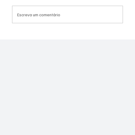
Escreva um comentário
Assessor do vereador Túlio do PSOL é
preso por suspeita de estupro coletivo em
Niterói