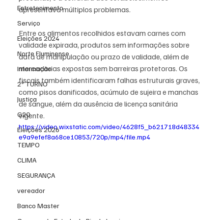
Entretenimento
apresentava múltiplos problemas.
Serviço
Entre os alimentos recolhidos estavam carnes com 
Eleições 2024
validade expirada, produtos sem informações sobre 
Norte Fluminense
data de manipulação ou prazo de validade, além de 
mercadorias expostas sem barreiras protetoras. Os 
Informação
fiscais também identificaram falhas estruturais graves, 
2º TURNO
como pisos danificados, acúmulo de sujeira e manchas 
Justiça
de sangue, além da ausência de licença sanitária 
G20
vigente.
https://video.wixstatic.com/video/4628f5_b621718d48334
Eleições 2026
e9a9efef8a68ce10853/720p/mp4/file.mp4
TEMPO
CLIMA
SEGURANÇA
vereador
Banco Master