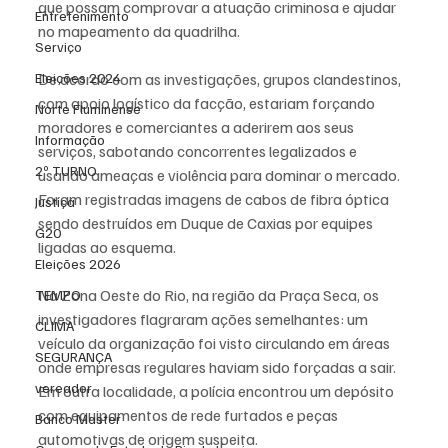
que possam comprovar a atuação criminosa e ajudar 
Entretenimento
no mapeamento da quadrilha.
Serviço
De acordo com as investigações, grupos clandestinos, 
Eleições 2024
com apoio logístico da facção, estariam forçando 
Norte Fluminense
moradores e comerciantes a aderirem aos seus 
Informação
serviços, sabotando concorrentes legalizados e 
2º TURNO
usando ameaças e violência para dominar o mercado. 
Foram registradas imagens de cabos de fibra óptica 
Justiça
sendo destruídos em Duque de Caxias por equipes 
G20
ligadas ao esquema.
Eleições 2026
Na Zona Oeste do Rio, na região da Praça Seca, os 
TEMPO
investigadores flagraram ações semelhantes: um 
CLIMA
veículo da organização foi visto circulando em áreas 
SEGURANÇA
onde empresas regulares haviam sido forçadas a sair. 
vereador
Em outra localidade, a polícia encontrou um depósito 
com equipamentos de rede furtados e peças 
Banco Master
automotivas de origem suspeita.