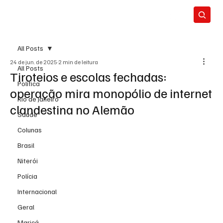
All Posts
24 de jun. de 2025
2 min de leitura
All Posts
Tiroteios e escolas fechadas:
Política
operação mira monopólio de internet
Rio de Janeiro
clandestina no Alemão
Saúde
Colunas
Brasil
Niterói
Polícia
Internacional
Geral
Maricá