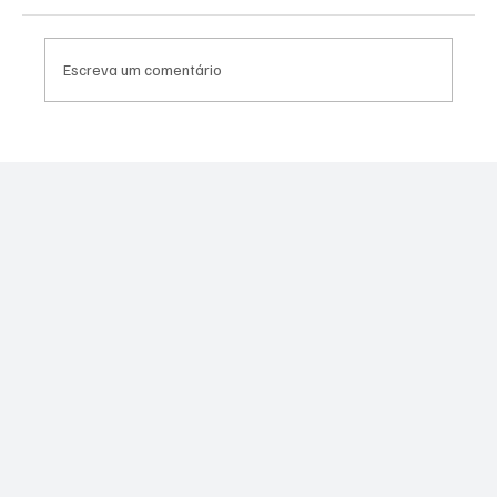
Escreva um comentário
PL Niterói estrutura projeto eleitoral e
aposta em lideranças para ampliar
representação no Rio de Janeiro