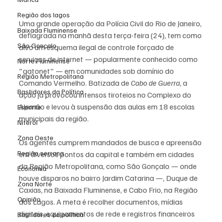
Região dos lagos
Uma grande operação da Polícia Civil do Rio de Janeiro, 
Baixada Fluminense
deflagrada na manhã desta terça-feira (24), tem como 
São Gonçalo
alvo um esquema ilegal de controle forçado de 
serviços de internet — popularmente conhecido como 
Norte Fluminense
"gatonet" — em comunidades sob domínio do 
Região Metropolitana
Comando Vermelho. Batizada de 
Cabo de Guerra
, a 
Bastidores da Política
ação já provocou intensos tiroteios no Complexo do 
Alemão e levou à suspensão das aulas em 18 escolas 
Esporte
municipais da região.
Niterói
Zona Oeste
Os agentes cumprem mandados de busca e apreensão 
Região serrana
em diversos pontos da capital e também em cidades 
da Região Metropolitana, como São Gonçalo — onde 
Economia
houve disparos no bairro Jardim Catarina —, Duque de 
Zona Norte
Caxias, na Baixada Fluminense, e Cabo Frio, na Região 
Opinião
dos Lagos. A meta é recolher documentos, mídias 
digitais, equipamentos de rede e registros financeiros 
Bastidores da política