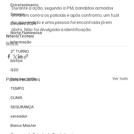
Entretenimento
Durante a ação, segundo a PM, bandidos armados 
Serviço
atiraram contra os policiais e após confronto, um fuzil 
foi apreendido e uma pessoa foi encontrada já em 
Eleições 2024
óbito. Não foi divulgada a identificação
Norte Fluminense
Niterói
Tiroteio
Informação
Niterói
2º TURNO
Justiça
G20
Posts recentes
Ver tudo
Eleições 2026
TEMPO
CLIMA
SEGURANÇA
vereador
Banco Master