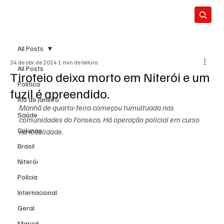
All Posts
24 de abr. de 2024
1 min de leitura
All Posts
Tiroteio deixa morto em Niterói e um
Política
fuzil é apreendido.
Rio de Janeiro
Manhã de quarta-feira começou tumultuada nas 
Saúde
comunidades do Fonseca. Há operação policial em curso 
Colunas
na localidade.
Brasil
Niterói
Polícia
Internacional
Geral
Maricá