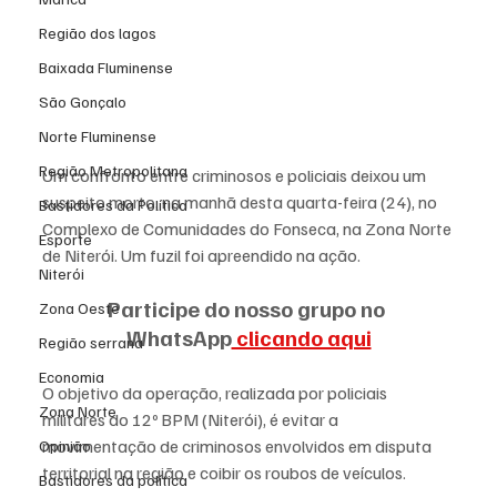
Região dos lagos
Baixada Fluminense
São Gonçalo
Norte Fluminense
Região Metropolitana
Um confronto entre criminosos e policiais deixou um 
suspeito morto, na manhã desta quarta-feira (24), no 
Bastidores da Política
Complexo de Comunidades do Fonseca, na Zona Norte 
Esporte
de Niterói. Um fuzil foi apreendido na ação. 
Niterói
Participe do nosso grupo no 
Zona Oeste
WhatsApp
 clicando aqui
Região serrana
Economia
O objetivo da operação, realizada por policiais 
Zona Norte
militares do 12º BPM (Niterói), é evitar a 
movimentação de criminosos envolvidos em disputa 
Opinião
territorial na região e coibir os roubos de veículos. 
Bastidores da política