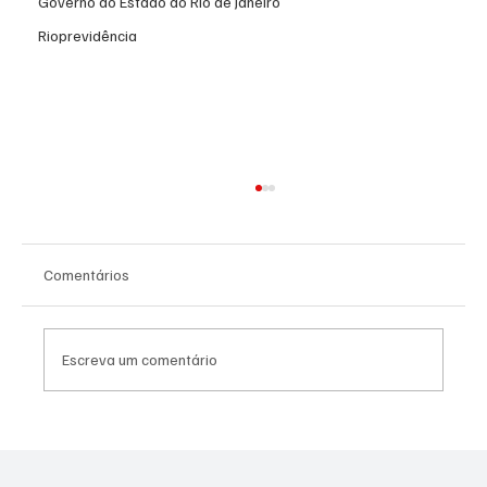
Governo do Estado do Rio de Janeiro
Rioprevidência
Comentários
Escreva um comentário
PL Niterói estrutura projeto eleitoral e
aposta em lideranças para ampliar