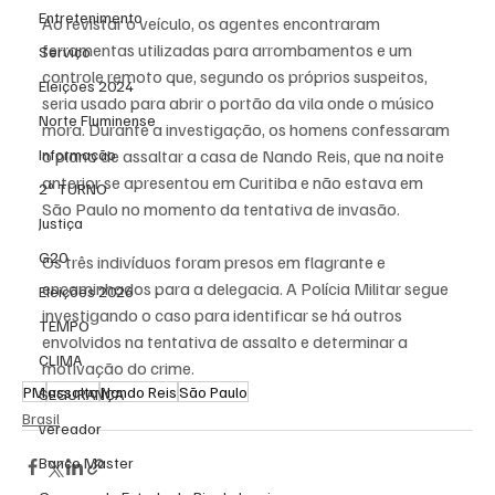
Entretenimento
Ao revistar o veículo, os agentes encontraram 
ferramentas utilizadas para arrombamentos e um 
Serviço
controle remoto que, segundo os próprios suspeitos, 
Eleições 2024
seria usado para abrir o portão da vila onde o músico 
Norte Fluminense
mora. Durante a investigação, os homens confessaram 
o plano de assaltar a casa de Nando Reis, que na noite 
Informação
anterior se apresentou em Curitiba e não estava em 
2º TURNO
São Paulo no momento da tentativa de invasão.
Justiça
G20
Os três indivíduos foram presos em flagrante e 
encaminhados para a delegacia. A Polícia Militar segue 
Eleições 2026
investigando o caso para identificar se há outros 
TEMPO
envolvidos na tentativa de assalto e determinar a 
CLIMA
motivação do crime.
PM
assalto
Nando Reis
São Paulo
SEGURANÇA
Brasil
vereador
Banco Master