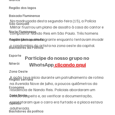
Região dos lagos
Baixada Fluminense
Na madrugada desta segunda-feira (15), a Polícia 
São Gonçalo
Militar frustrou um plano de assalto à casa do cantor e 
Norte Fluminense
compositor Nando Reis em São Paulo. Três homens 
foram presos em flagrante enquanto tentavam invadir 
Região Metropolitana
o condomínio do artista na zona oeste da capital.
Bastidores da Política
Esporte
Participe do nosso grupo no 
WhatsApp
 clicando aqui
Niterói
Zona Oeste
A ação teve início durante um patrulhamento de rotina 
Região serrana
na Avenida Nove de Julho, a poucos quilômetros da 
Economia
residência de Nando Reis. Policiais abordaram um 
Zona Norte
veículo suspeito e, ao verificar a documentação, 
constataram que o carro era furtado e a placa estava 
Opinião
adulterada.
Bastidores da política