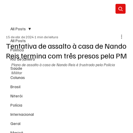
All Posts
15 de abr. de 2024
1 min de leitura
All Posts
Tentativa de assalto à casa de Nando
Política
Reis termina com três presos pela PM
Rio de Janeiro
Plano de assalto à casa de Nando Reis é frustrado pela Polícia 
Saúde
Militar
Colunas
Brasil
Niterói
Polícia
Internacional
Geral
Maricá