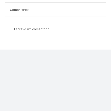
Comentários
Escreva um comentário
Presos que fugiram da penitenciária de
Mossoró são “matadores” do CV