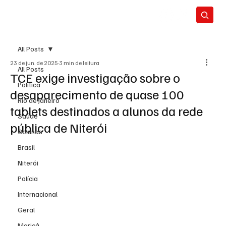
All Posts
23 de jun. de 2025
3 min de leitura
All Posts
TCE exige investigação sobre o
Política
desaparecimento de quase 100
Rio de Janeiro
tablets destinados a alunos da rede
Saúde
pública de Niterói
Colunas
Brasil
Niterói
Polícia
Internacional
Geral
Maricá