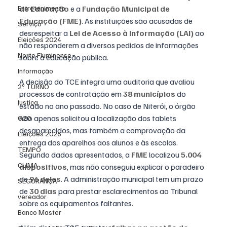
Entretenimento
de Educação
 e a 
Fundação Municipal de 
Educação (FME)
. As instituições são acusadas de 
Serviço
desrespeitar a 
Lei de Acesso à Informação (LAI)
 ao 
Eleições 2024
não responderem a diversos pedidos de informações 
Norte Fluminense
sobre a educação pública.
Informação
A decisão do TCE integra uma auditoria que avaliou 
2º TURNO
processos de contratação em 
38 municípios
 do 
Justiça
estado no ano passado. No caso de Niterói, o órgão 
não apenas solicitou a localização dos tablets 
G20
desaparecidos, mas também a comprovação da 
Eleições 2026
entrega dos aparelhos aos alunos e às escolas.
TEMPO
Segundo dados apresentados, a 
FME
 localizou 
5.004 
CLIMA
dispositivos
, mas não conseguiu explicar o paradeiro 
de 
96 deles
. A administração municipal tem um prazo 
SEGURANÇA
de 
30 dias
 para prestar esclarecimentos ao Tribunal 
vereador
sobre os equipamentos faltantes.
Banco Master