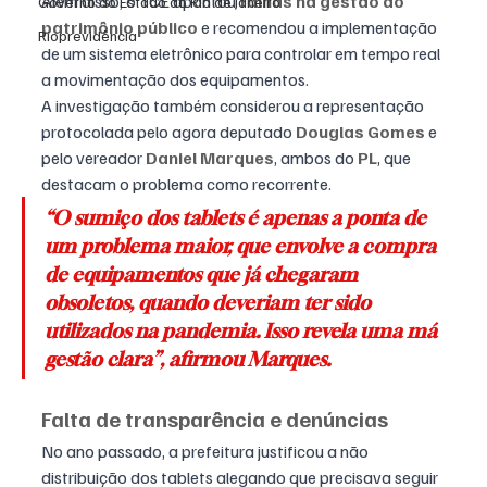
Além disso, o TCE apontou 
falhas na gestão do 
Governo do Estado do Rio de Janeiro
patrimônio público
 e recomendou a implementação 
Rioprevidência
de um sistema eletrônico para controlar em tempo real 
a movimentação dos equipamentos.
A investigação também considerou a representação 
protocolada pelo agora deputado 
Douglas Gomes
 e 
pelo vereador 
Daniel Marques
, ambos do 
PL
, que 
destacam o problema como recorrente.
“O sumiço dos tablets é apenas a ponta de 
um problema maior, que envolve a compra 
de equipamentos que 
já chegaram 
obsoletos
, quando deveriam ter sido 
utilizados na pandemia. Isso revela uma 
má 
gestão clara
”, afirmou Marques.
Falta de transparência e denúncias
No ano passado, a prefeitura justificou a não 
distribuição dos tablets alegando que precisava seguir 