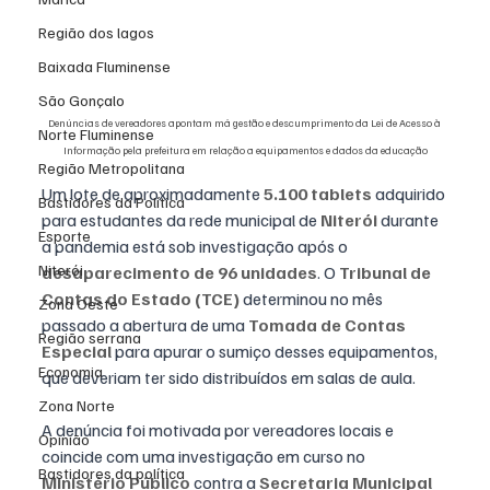
Região dos lagos
Baixada Fluminense
São Gonçalo
Denúncias de vereadores apontam má gestão e descumprimento da Lei de Acesso à 
Norte Fluminense
Informação pela prefeitura em relação a equipamentos e dados da educação
Região Metropolitana
Um lote de aproximadamente 
5.100 tablets
 adquirido 
Bastidores da Política
para estudantes da rede municipal de 
Niterói
 durante 
Esporte
a pandemia está sob investigação após o 
Niterói
desaparecimento de 96 unidades
. O 
Tribunal de 
Contas do Estado (TCE)
 determinou no mês 
Zona Oeste
passado a abertura de uma 
Tomada de Contas 
Região serrana
Especial
 para apurar o sumiço desses equipamentos, 
Economia
que deveriam ter sido distribuídos em salas de aula.
Zona Norte
A denúncia foi motivada por vereadores locais e 
Opinião
coincide com uma investigação em curso no 
Bastidores da política
Ministério Público
 contra a 
Secretaria Municipal 