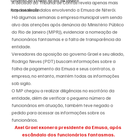
Governo do Estado do Rio de Janeiro
A decisão do Tribunal de Contas revela apenas mais 
um dos escândalos envolvendo a Emusa de Niterói.
Rioprevidência
Há algumas semanas a empresa municipal vem sendo 
alvo das atenções após denúncia do Ministério Público 
do Rio de Janeiro (MPRJ), evidenciar a nomeação de 
funcionários fantasmas e a falta de transparência da 
entidade.
Vereadores da oposição ao governo Grael e seu aliado, 
Rodrigo Neves (PDT) buscam informações sobre a 
folha de pagamento da Emusa e seus contratos, a 
empresa, no entanto, mantém todas as informações 
sob sigilo.
O MP chegou a realizar diligências no escritório da 
entidade, além de verificar o pequeno número de 
funcionários em atuação, também teve negado o 
pedido para acessar as informações sobre os 
funcionários.
Axel Grael exonera presidente da Emusa, após 
escândalo dos funcionários fantasmas.