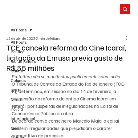
All Posts
12 de abr. de 2023
3 min de leitura
All Posts
TCE cancela reforma do Cine Icaraí,
Política
licitação da Emusa previa gasto de
Rio de Janeiro
R$ 55 milhões
Saúde
Prefeitura não se manifestou publicamente sobre ação
Colunas
O Tribunal de Contas do Estado do Rio de Janeiro (TCE-
Brasil
RJ) determinou, em sessão no dia 14 de fevereiro, a 
suspensão da reforma do antigo Cinema Icaraí em 
Niterói
Niterói, por suspeitas de irregularidades no Edital de 
Polícia
Concorrência Pública da obra.
Internacional
De acordo com o conselheiro Marcelo Maia, o edital 
contém irregularidades que prejudicam o caráter 
Geral
competitivo do processo.
Maricá