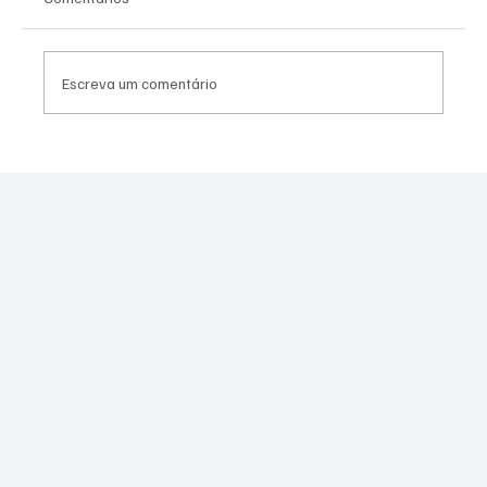
Escreva um comentário
Assessor do vereador Túlio do PSOL é
preso por suspeita de estupro coletivo em
Niterói