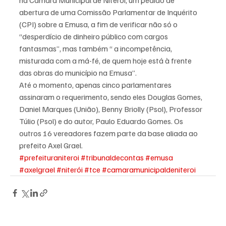
na Câmara Municipal de Niterói, um pedido de 
abertura de uma Comissão Parlamentar de Inquérito 
(CPI) sobre a Emusa, a fim de verificar não só o 
“desperdício de dinheiro público com cargos 
fantasmas”, mas também “ a incompetência, 
misturada com a má-fé, de quem hoje está à frente 
das obras do município na Emusa”.
Até o momento, apenas cinco parlamentares 
assinaram o requerimento, sendo eles Douglas Gomes, 
Daniel Marques (União), Benny Briolly (Psol), Professor 
Túlio (Psol) e do autor, Paulo Eduardo Gomes. Os 
outros 16 vereadores fazem parte da base aliada ao 
prefeito Axel Grael.
#prefeituraniteroi
#tribunaldecontas
#emusa
#axelgrael
#niterói
#tce
#camaramunicipaldeniteroi