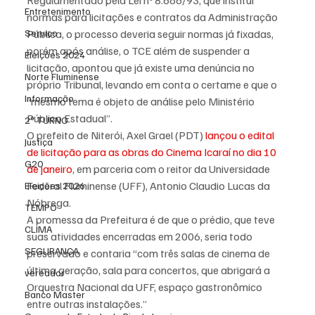
Regulamentado pela Lei nº 8.666/93, que institui 
Entretenimento
normas para licitações e contratos da Administração 
Serviço
Pública, o processo deveria seguir normas já fixadas, 
porém após análise, o TCE além de suspender a 
Eleições 2024
licitação, apontou que já existe uma denúncia no 
Norte Fluminense
próprio Tribunal, levando em conta o certame e que o 
Informação
“mesmo tema é objeto de análise pelo Ministério 
Público Estadual”.
2º TURNO
O prefeito de Niterói, Axel Grael (PDT) 
lançou o edital 
Justiça
de licitação para as obras do Cinema Icaraí no dia 10 
G20
de janeiro
, em parceria com o reitor da Universidade 
Federal Fluminense (UFF), Antonio Claudio Lucas da 
Eleições 2026
Nóbrega.
TEMPO
A promessa da Prefeitura é de que o prédio, que teve 
CLIMA
suas atividades encerradas em 2006, seria todo 
SEGURANÇA
preservado e contaria “com três salas de cinema de 
última geração, sala para concertos, que abrigará a 
vereador
Orquestra Nacional da UFF, espaço gastronômico 
Banco Master
entre outras instalações.”