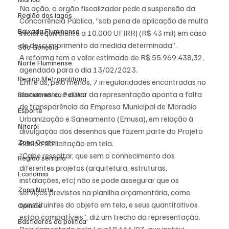
Na ação, o orgão fiscalizador pede a suspensão da 
Região dos lagos
Concorrência Pública, “sob pena de aplicação de multa 
Baixada Fluminense
inicial equivalente a 10.000 UFIRRJ (R$ 43 mil) em caso 
de descumprimento da medida determinada”.
São Gonçalo
A reforma tem o valor estimado de R$ 55.969.438,32, 
Norte Fluminense
agendado para o dia 13/02/2023.
Região Metropolitana
Entre as, pelo menos, 7 irregularidades encontradas no 
documento, o autor da representação aponta a falta 
Bastidores da Política
de transparência da Empresa Municipal de Moradia 
Esporte
Urbanização e Saneamento (Emusa), em relação à 
Niterói
divulgação dos desenhos que fazem parte do Projeto 
Zona Oeste
Básico da licitação em tela.
“Cabe ressaltar, que sem o conhecimento dos 
Região serrana
diferentes projetos (arquitetura, estruturas, 
Economia
instalações, etc) não se pode assegurar que os 
Zona Norte
serviços previstos na planilha orçamentária, como 
constituintes do objeto em tela, e seus quantitativos 
Opinião
estão compatíveis”, diz um trecho da representação.
Bastidores da política