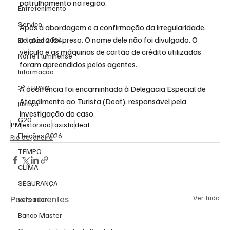
patrulhamento na região.
Entretenimento
Serviço
Após a abordagem e a confirmação da irregularidade, 
o taxista foi preso. O nome dele não foi divulgado. O 
Eleições 2024
veículo e as máquinas de cartão de crédito utilizadas 
Norte Fluminense
foram apreendidos pelos agentes.
Informação
2º TURNO
A ocorrência foi encaminhada à Delegacia Especial de 
Atendimento ao Turista (Deat), responsável pela 
Justiça
investigação do caso.
G20
PM
extorsão
taxista
deat
Eleições 2026
Rio de Janeiro
TEMPO
CLIMA
SEGURANÇA
Posts recentes
Ver tudo
vereador
Banco Master