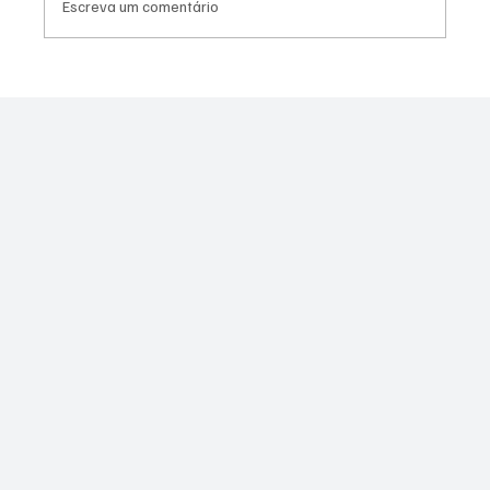
Escreva um comentário
Canella muda estratégia para 2026 e pode
disputar vaga na Alerj