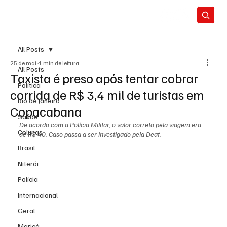
All Posts
25 de mai.
1 min de leitura
All Posts
Taxista é preso após tentar cobrar
Política
corrida de R$ 3,4 mil de turistas em
Rio de Janeiro
Copacabana
Saúde
De acordo com a Polícia Militar, o valor correto pela viagem era 
Colunas
de R$ 40. Caso passa a ser investigado pela Deat.
Brasil
Niterói
Polícia
Internacional
Geral
Maricá