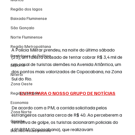
Região dos lagos
Baixada Fluminense
São Gonçalo
Norte Fluminense
Região Metropolitana
A Polícia Militar prendeu, na noite do último sábado 
Bastidores da Política
(23), um taxista acusado de tentar cobrar R$ 3,4 mil de 
um casal de turistas alemães na Avenida Atlântica, um 
Esporte
dos pontos mais valorizados de Copacabana, na Zona 
Niterói
Sul do Rio.
Zona Oeste
ENTRE PARA O NOSSO GRUPO DE NOTÍCIAS
Região serrana
Economia
De acordo com a PM, a corrida solicitada pelos 
Zona Norte
estrangeiros custaria cerca de R$ 40. Ao perceberem a 
Opinião
tentativa de golpe, os turistas acionaram policiais do 
19º BPM (Copacabana), que realizavam 
Bastidores da política