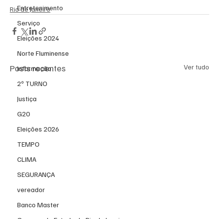
Entretenimento
Rio de Janeiro
Serviço
Eleições 2024
Norte Fluminense
Posts recentes
Ver tudo
Informação
2º TURNO
Justiça
G20
Eleições 2026
TEMPO
CLIMA
SEGURANÇA
vereador
Banco Master