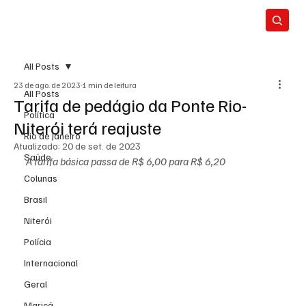
All Posts
23 de ago. de 2023
1 min de leitura
All Posts
Tarifa de pedágio da Ponte Rio-
Política
Niterói terá reajuste
Rio de Janeiro
Atualizado:
20 de set. de 2023
Saúde
A tarifa básica passa de R$ 6,00 para R$ 6,20
Colunas
Brasil
Niterói
Polícia
Internacional
Geral
Maricá