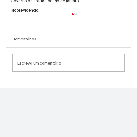
Governo do Estado do Rio de Janeiro
Rioprevidência
Comentários
Escreva um comentário
Canella muda estratégia para 2026 e pode
disputar vaga na Alerj