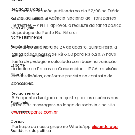
Região dos lagos
Conforme resolução publicada no dia 22/08 no Diário 
Oficial da União, a Agência Nacional de Transportes 
Baixada Fluminense
Terrestres – ANTT, aprovou o reajuste da tarifa básica 
São Gonçalo
de pedágio da Ponte Rio-Niterói.
Norte Fluminense
Região Metropolitana
A partir de zero hora de 24 de agosto, quinta-feira, a 
tarifa básica passa de R$ 6,00 para R$ 6,20. A nova 
Bastidores da Política
tarifa de pedágio é calculada com base na variação 
Esporte
do Índice de Preços ao Consumidor – IPCA e revisões 
Niterói
extraordinárias, conforme previsto no contrato de 
concessão.
Zona Oeste
Região serrana
A Ecoponte divulgará o reajuste para os usuários nos 
Economia
painéis de mensagens ao longo da rodovia e no site 
www.ecoponte.com.br
.
Zona Norte
Opinião
Participe do nosso grupo no WhatsApp 
clicando aqui
Bastidores da política