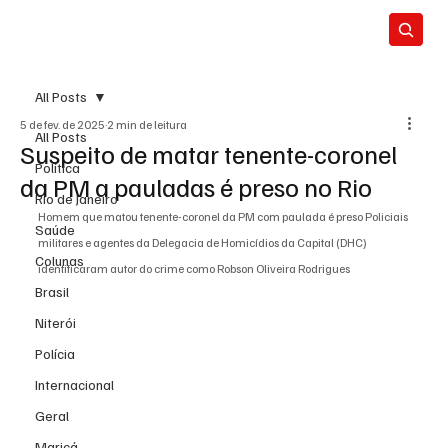
All Posts
5 de fev. de 2025
2 min de leitura
All Posts
Suspeito de matar tenente-coronel
Política
da PM a pauladas é preso no Rio
Rio de Janeiro
Homem que matou tenente-coronel da PM com paulada é preso Policiais 
Saúde
militares e agentes da Delegacia de Homicídios da Capital (DHC) 
Colunas
identificaram autor do crime como Robson Oliveira Rodrigues
Brasil
Niterói
Polícia
Internacional
Geral
Maricá