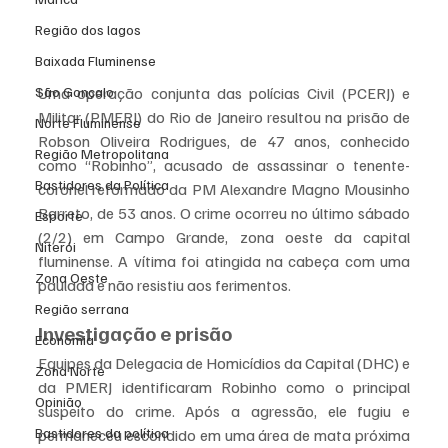
Região dos lagos
Baixada Fluminense
São Gonçalo
Uma operação conjunta das polícias Civil (PCERJ) e 
Militar (PMERJ) do Rio de Janeiro resultou na prisão de 
Norte Fluminense
Robson Oliveira Rodrigues, de 47 anos, conhecido 
Região Metropolitana
como “Robinho”, acusado de assassinar o tenente-
Bastidores da Política
coronel reformado da PM Alexandre Magno Mousinho 
Barreto, de 53 anos. O crime ocorreu no último sábado 
Esporte
(2/2) em Campo Grande, zona oeste da capital 
Niterói
fluminense. A vítima foi atingida na cabeça com uma 
Zona Oeste
paulada e não resistiu aos ferimentos.
Região serrana
Investigação e prisão
Economia
Equipes da Delegacia de Homicídios da Capital (DHC) e 
Zona Norte
da PMERJ identificaram Robinho como o principal 
Opinião
suspeito do crime. Após a agressão, ele fugiu e 
Bastidores da política
permaneceu escondido em uma área de mata próxima 