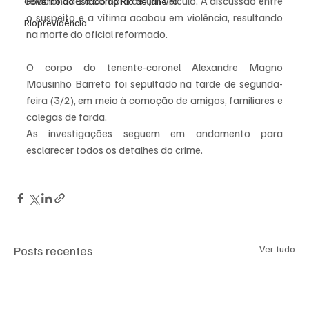
relacionada à compra de um veículo. A discussão entre 
Governo do Estado do Rio de Janeiro
o suspeito e a vítima acabou em violência, resultando 
Rioprevidência
na morte do oficial reformado.
O corpo do tenente-coronel Alexandre Magno 
Mousinho Barreto foi sepultado na tarde de segunda-
feira (3/2), em meio à comoção de amigos, familiares e 
colegas de farda.
As investigações seguem em andamento para 
esclarecer todos os detalhes do crime.
Posts recentes
Ver tudo