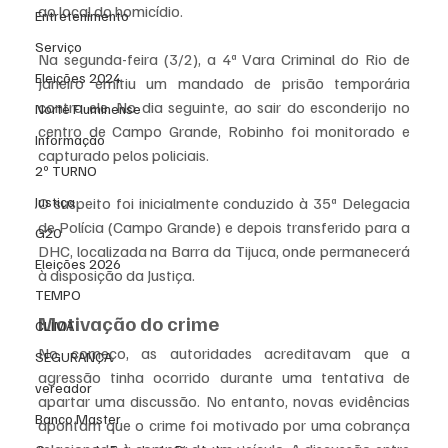
ao local do homicídio.
Entretenimento
Serviço
Na segunda-feira (3/2), a 4ª Vara Criminal do Rio de 
Eleições 2024
Janeiro emitiu um mandado de prisão temporária 
contra ele. No dia seguinte, ao sair do esconderijo no 
Norte Fluminense
centro de Campo Grande, Robinho foi monitorado e 
Informação
capturado pelos policiais.
2º TURNO
Justiça
O suspeito foi inicialmente conduzido à 35ª Delegacia 
de Polícia (Campo Grande) e depois transferido para a 
G20
DHC, localizada na Barra da Tijuca, onde permanecerá 
Eleições 2026
à disposição da Justiça.
TEMPO
Motivação do crime
CLIMA
No começo, as autoridades acreditavam que a 
SEGURANÇA
agressão tinha ocorrido durante uma tentativa de 
vereador
apartar uma discussão. No entanto, novas evidências 
Banco Master
apontam que o crime foi motivado por uma cobrança 