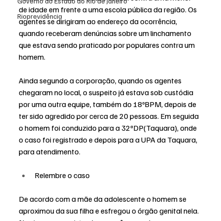
Governo do Estado do Rio de Janeiro
de idade em frente a uma escola pública da região. Os 
Rioprevidência
agentes se dirigiram ao endereço da ocorrência, 
quando receberam denúncias sobre um linchamento 
que estava sendo praticado por populares contra um 
homem.
Ainda segundo a corporação, quando os agentes 
chegaram no local, o suspeito já estava sob custódia 
por uma outra equipe, também do 18ºBPM, depois de 
ter sido agredido por cerca de 20 pessoas. Em seguida 
o homem foi conduzido para a 32ªDP(Taquara), onde 
o caso foi registrado e depois para a UPA da Taquara, 
para atendimento.
Relembre o caso
De acordo com a 
mãe da adolescente
 o homem se 
aproximou da sua filha e esfregou o órgão genital nela. 