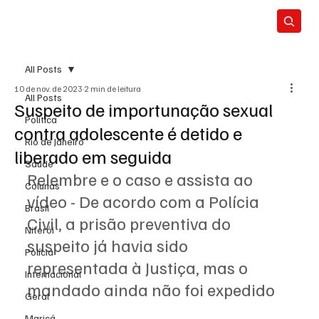
All Posts
10 de nov. de 2023
2 min de leitura
All Posts
Suspeito de importunação sexual
Política
contra adolescente é detido e
Rio de Janeiro
liberado em seguida
Saúde
Relembre e o caso e assista ao 
Colunas
vídeo - De acordo com a Polícia 
Brasil
Civil, a prisão preventiva do 
Niterói
suspeito já havia sido 
Polícia
representada à Justiça, mas o 
Internacional
mandado ainda não foi expedido
Geral
Maricá