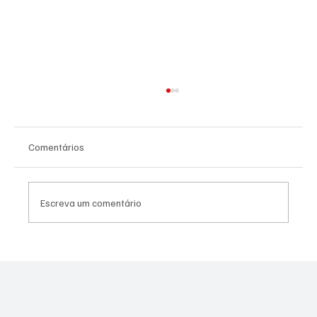
Comentários
Escreva um comentário
Canella muda estratégia para 2026 e pode
disputar vaga na Alerj