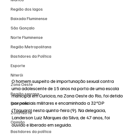
Região dos lagos
Baixada Fluminense
São Gonçalo
Norte Fluminense
Região Metropolitana
Bastidores da Política
Esporte
Niterói
O homem suspeito de 
importunação sexual contra 
Zona Oeste
uma adolescente de 15 anos
 na porta de uma escola 
Região serrana
municipal em Curicica, na Zona Oeste do Rio, foi detido 
por policiais militares e encaminhado a 32ªDP 
Economia
(Taquara) nesta quinta-feira (9). Na delegacia, 
Zona Norte
Landerson Luiz Marques da Silva, de 47 anos, foi 
Opinião
ouvido e liberado em seguida.
Bastidores da política