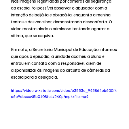
Nas imagens registradas por câmeras de segurança 
da escola, foi possível observar o abusador com a 
intenção de beijá-la e abraçá-la, enquanto a menina 
tenta se desvencilhar, demonstrando desconforto. O 
vídeo mostra ainda o criminoso tentando agarrar a 
vítima, que se esquiva.
Em nota, a Secretaria Municipal de Educação informou 
que após o episódio, a unidade acolheu a aluna e 
entrou em contato com a responsável, além de 
disponibilizar às imagens do circuito de câmeras da 
escola para a delegacia.
https://video.wixstatic.com/video/b3553a_945864eb600f4
e6e9dbccc45b0108fa1/240p/mp4/file.mp4