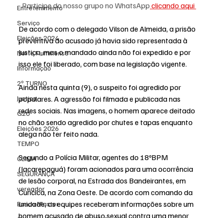
Participe do nosso grupo no WhatsApp
 clicando aqui 
Entretenimento
Serviço
De acordo com o delegado Vilson de Almeida, a prisão 
Eleições 2024
preventiva do acusado já havia sido representada à 
Justiça, mas o mandado ainda não foi expedido e por 
Norte Fluminense
isso ele foi liberado, com base na legislação vigente.
Informação
2º TURNO
Ainda nesta quinta (9), o suspeito foi agredido por 
populares. A agressão foi filmada e publicada nas 
Justiça
redes sociais. Nas imagens, o homem aparece deitado 
G20
no chão sendo agredido por chutes e tapas enquanto 
Eleições 2026
alega não ter feito nada.
TEMPO
Segundo a Polícia Militar, agentes do 18ºBPM 
CLIMA
(Jacarepaguá) foram acionados para uma ocorrência 
SEGURANÇA
de lesão corporal, na Estrada dos Bandeirantes, em 
vereador
Curicica, na Zona Oeste. De acordo com comando da 
unidade, as equipes receberam informações sobre um 
Banco Master
homem acusado de abuso sexual contra uma menor 