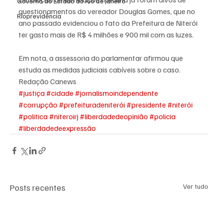
Governo do Estado do Rio de Janeiro
questionamentos do vereador Douglas Gomes, que no 
Rioprevidência
ano passado evidenciou o fato da Prefeitura de Niterói 
ter gasto mais de R$ 4 milhões e 900 mil com as luzes.
Em nota, a assessoria do parlamentar afirmou que 
estuda as medidas judiciais cabíveis sobre o caso.
Redação Canews
#justiça
#cidade
#jornalismoindependente
#corrupção
#prefeituradeniterói
#presidente
#niterói
#politica
#niteroirj
#liberdadedeopinião
#policia
#liberdadedeexpressão
Posts recentes
Ver tudo