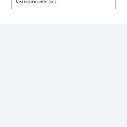
Escreva um comentário
PL Niterói estrutura projeto eleitoral e
aposta em lideranças para ampliar
representação no Rio de Janeiro