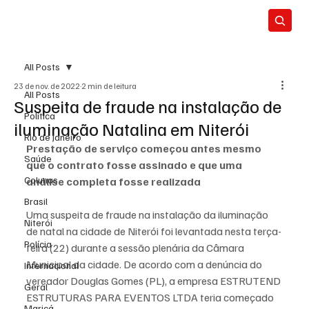
All Posts
23 de nov. de 2022
2 min de leitura
All Posts
Suspeita de fraude na instalação de
Política
iluminação Natalina em Niterói
Rio de Janeiro
Prestação de serviço começou antes mesmo 
Saúde
que o contrato fosse assinado e que uma 
Colunas
análise completa fosse realizada
Brasil
Uma suspeita de fraude na instalação da iluminação 
Niterói
de natal na cidade de Niterói foi levantada nesta terça-
Polícia
feira (22) durante a sessão plenária da Câmara 
Municipal da cidade. De acordo com a denúncia do 
Internacional
vereador Douglas Gomes (PL), a empresa ESTRUTEND 
Geral
ESTRUTURAS PARA EVENTOS LTDA teria começado 
Maricá