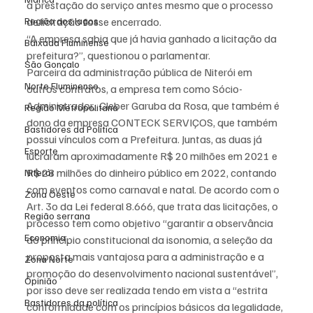
a prestação do serviço antes mesmo que o processo 
Região dos lagos
de licitação fosse encerrado.
“A empresa sabia que já havia ganhado a licitação da 
Baixada Fluminense
prefeitura?”, questionou o parlamentar.
São Gonçalo
Parceira da administração pública de Niterói em 
Norte Fluminense
outros contratos, a empresa tem como Sócio-
Administrador,  Cleber Garuba da Rosa, que também é 
Região Metropolitana
dono da empresa CONTECK SERVIÇOS, que também 
Bastidores da Política
possui vínculos com a Prefeitura. Juntas, as duas já 
Esporte
lucraram aproximadamente R$ 20 milhões em 2021 e 
R$ 28 milhões do dinheiro público em 2022, contando 
Niterói
com eventos como carnaval e natal. De acordo com o 
Zona Oeste
Art. 3o da Lei federal 8.666, que trata das licitações, o 
Região serrana
processo tem como objetivo “garantir a observância 
Economia
do princípio constitucional da isonomia, a seleção da 
proposta mais vantajosa para a administração e a 
Zona Norte
promoção do desenvolvimento nacional sustentável”, 
Opinião
por isso deve ser realizada tendo em vista a “estrita 
Bastidores da política
conformidade com os princípios básicos da legalidade, 