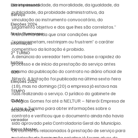
da impessoalidade, da moralidade, da igualdade, da 
Entretenimento
publicidade, da probidade administrativa, da 
Serviço
vinculação ao instrumento convocatório, do 
Eleições 2024
julgamento objetivo e dos que lhes são correlatos.”
Norte Fluminense
A lei afirma ainda que criar condições que 
“comprometam, restrinjam ou frustrem” o caráter 
Informação
competitivo da licitação é proibido.
2º TURNO
A denúncia do vereador tem como base a rapidez do 
Justiça
processo e de início da prestação do serviço antes 
mesmo da publicação do contrato no diário oficial de 
G20
Niterói. A licitação foi publicada na última sexta-feira 
Eleições 2026
(18), mas no domingo (20) a empresa já estava nas 
TEMPO
ruas realizando o serviço. O jurídico do gabinete de 
CLIMA
Douglas Gomes foi até a NELTUR – Niterói Empresa de 
Lazer e Turismo para obter informações sobre o 
SEGURANÇA
contrato e verificou que o documento ainda não havia 
vereador
sido aprovado pela Controladoria Geral do Município. 
Banco Master
Os contratos relacionados à prestação de serviço para 
instalação de iluminação natalina já foram alvos de 