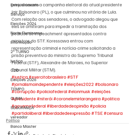
prejudicaram a campanha eleitoral do atual presidente 
Entretenimento
Jair Bolsonaro (PL), o que culminou na vitória de Lula.
Serviço
Com relação aos senadores, o advogado alegou que 
Eleições 2024
eles se omitiram para impedir a tramitação dos 
Norte Fluminense
pedidos de impeachment apresentados contra 
ministros do STF. Koressawa entrou com 
Informação
representação criminal e notícia-crime solicitando a 
2º TURNO
prisão preventiva do ministro do Supremo Tribunal 
Justiça
Federal (STF), Alexandre de Moraes, no Superior 
Tribunal Militar (STM).
G20
#justiça
#exercitobrasileiro
#STF
Eleições 2026
#jornalismoindependente
#eleições2022
#bolsonaro
TEMPO
#corrupção
#policiafederal
#elonmusk
#eleições
CLIMA
#presidente
#niterói
#coronelemirlarangeira
#politica
#governofederal
#liberdadedeopinião
#policia
SEGURANÇA
#partidoliberal
#liberdadedeexpressão
#TSE
#censura
vereador
Política
Banco Master