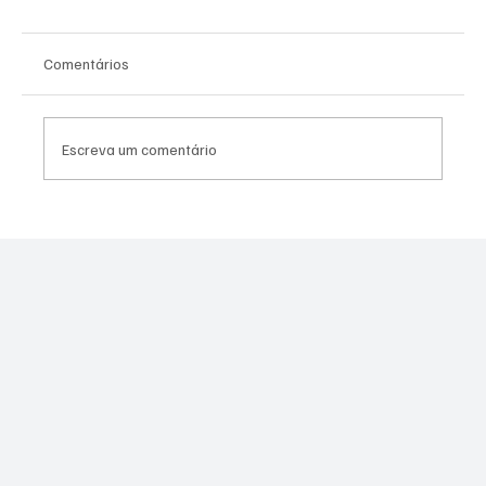
Comentários
Escreva um comentário
Moraes derruba todas as restrições contra
Canella após comprovação de que fuzil era
legal