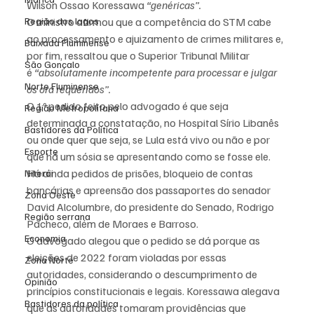
Wilson Ossao Koressawa 
“genéricas”.
Região dos lagos
O ministro afirmou que a competência do STM cabe 
ao processamento e ajuizamento de crimes militares e, 
Baixada Fluminense
por fim, ressaltou que o Superior Tribunal Militar 
São Gonçalo
é 
“absolutamente incompetente para processar e julgar 
Norte Fluminense
os ora requeridos”.
O 1º pedido feito pelo advogado é que seja 
Região Metropolitana
determinada a constatação, no Hospital Sírio Libanês 
Bastidores da Política
ou onde quer que seja, se Lula está vivo ou não e por 
Esporte
que há um sósia se apresentando como se fosse ele. 
Há ainda pedidos de prisões, bloqueio de contas 
Niterói
bancárias e apreensão dos passaportes do senador 
Zona Oeste
David Alcolumbre, do presidente do Senado, Rodrigo 
Região serrana
Pacheco, além de Moraes e Barroso.
Economia
O advogado alegou que o pedido se dá porque as 
eleições de 2022 foram violadas por essas 
Zona Norte
autoridades, considerando o descumprimento de 
Opinião
princípios constitucionais e legais. Koressawa alegava 
Bastidores da política
que as autoridades tomaram providências que 