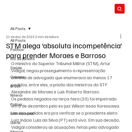
All Posts
21 de dez. de 2022
2 min de leitura
All Posts
STM alega ‘absoluta incompetência’
Política
para prender Moraes e Barroso
Rio de Janeiro
O ministro do Superior Tribunal Militar (STM), Artur 
Saúde
Vidigal, negou prosseguimento a representação 
Colunas
criminal de advogado que enumerava ao menos 17 
pedidos, entre eles, a prisão dos ministros do STF 
Brasil
Alexandre de Moraes e Luís Roberto Barroso.
Niterói
Os pedidos negados na terça-feira (20) foi impetrado 
Polícia
em 8 de dezembro pelo ex-juiz Wilson Issao Koressawa. 
Um dos pedidos era pra verificar se o presidente eleito 
Internacional
Luiz Inácio Lula da Silva (PT) está vivo. Em sua decisão, 
Geral
Vidigal considerou as acusações feitas pelo advogado 
Maricá