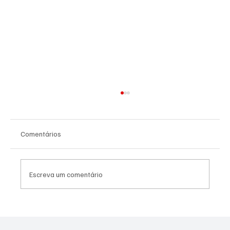
Comentários
Escreva um comentário
Moraes derruba todas as restrições contra
Canella após comprovação de que fuzil era