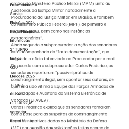
órgãos do Ministério Público Militar (MPM) junto às 
Entretenimento
Auditorias da Justiça Militar, notadamente a 
Serviço
Procuradoria da Justiça Militar, em Brasília, e também 
Eleições 2024
do Ministério Público Federal (MPF), de primeiro e 
segundo graus, bem como nas instâncias 
Norte Fluminense
extraordinárias”.
Informação
Ainda segundo o subprocurador, a ação dos senadores 
2º TURNO
está acompanhada de “farta documentação”, que 
Justiça
segundo o ofício foi enviada ao Procurador por e-mail.
De acordo com o subprocurador, Carlos Frederico, os 
G20
senadores reportaram “possível prática de 
Eleições 2026
constrangimento ilegal, sem apontar seus autores, de 
TEMPO
que teria sido vítima a Equipe das Forças Armadas de 
Fiscalização e Auditoria do Sistema Eletrônica de 
CLIMA
Votação (EFASEV)”.
SEGURANÇA
Carlos Frederico explica que os senadores tomaram 
vereador
como base para as suspeitas de constrangimento 
ilegal as negativas dadas ao Ministério da Defesa 
Banco Master
(MD) por ocasião das solicitações feitas acerca do 