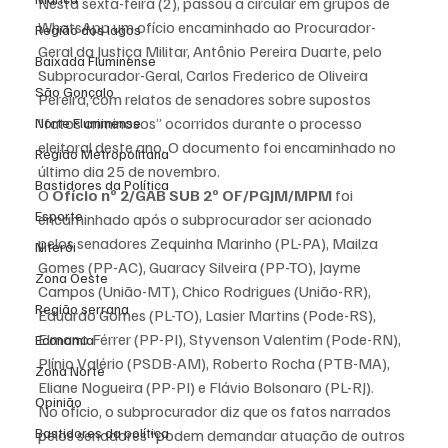
Nesta sexta-feira (2), passou a circular em grupos de 
WhatsApp um ofício encaminhado ao Procurador-
Região dos lagos
Geral da Justiça Militar, Antônio Pereira Duarte, pelo 
Baixada Fluminense
Subprocurador-Geral, Carlos Frederico de Oliveira 
São Gonçalo
Pereira, com relatos de senadores sobre supostos 
“fatos criminosos” ocorridos durante o processo 
Norte Fluminense
eleitoral deste ano. O documento foi encaminhado no 
Região Metropolitana
último dia 25 de novembro.
Bastidores da Política
O 
Ofício nº 2/GAB SUB 2º OF/PGJM/MPM
 foi 
Esporte
encaminhado após o subprocurador ser acionado 
pelos senadores Zequinha Marinho (PL-PA), Mailza 
Niterói
Gomes (PP-AC), Guaracy Silveira (PP-TO), Jayme 
Zona Oeste
Campos (União-MT), Chico Rodrigues (União-RR), 
Região serrana
Eduardo Gomes (PL-TO), Lasier Martins (Pode-RS), 
Elmano Férrer (PP-PI), Styvenson Valentim (Pode-RN), 
Economia
Plínio Valério (PSDB-AM), Roberto Rocha (PTB-MA), 
Zona Norte
Eliane Nogueira (PP-PI) e Flávio Bolsonaro (PL-RJ).
Opinião
No ofício, o subprocurador diz que os fatos narrados 
Bastidores da política
pelos senadores “podem demandar atuação de outros 