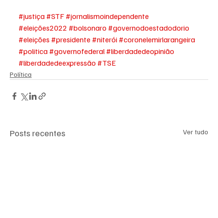
#justiça
#STF
#jornalismoindependente
#eleições2022
#bolsonaro
#governodoestadodorio
#eleições
#presidente
#niterói
#coronelemirlarangeira
#politica
#governofederal
#liberdadedeopinião
#liberdadedeexpressão
#TSE
Política
Posts recentes
Ver tudo