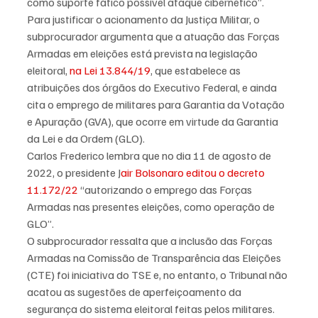
como suporte fático possível ataque cibernético”.
Para justificar o acionamento da Justiça Militar, o 
subprocurador argumenta que a atuação das Forças 
Armadas em eleições está prevista na legislação 
eleitoral, 
na Lei 13.844/19
, que estabelece as 
atribuições dos órgãos do Executivo Federal, e ainda 
cita o emprego de militares para Garantia da Votação 
e Apuração (GVA), que ocorre em virtude da Garantia 
da Lei e da Ordem (GLO).
Carlos Frederico lembra que no dia 11 de agosto de 
2022, o presidente J
air Bolsonaro editou o decreto 
11.172/22
 “autorizando o emprego das Forças 
Armadas nas presentes eleições, como operação de 
GLO”.
O subprocurador ressalta que a inclusão das Forças 
Armadas na Comissão de Transparência das Eleições 
(CTE) foi iniciativa do TSE e, no entanto, o Tribunal não 
acatou as sugestões de aperfeiçoamento da 
segurança do sistema eleitoral feitas pelos militares.