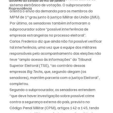
Governo do Estado do Rio de Janeiro
sistema eletrônico de votação. O subprocurador 
Rioprevidência
orienta o envio da demanda para os membros do 
MPM de 1º grau junto à Justiça Militar da União (JMU).
Por último, os senadores também informaram o 
subprocurador sobre “possível interferência de 
empresas estrangeiras no processo eleitoral”.
Carlos Frederico diz que ainda não foi possível verificar 
tal interferência, uma vez que a equipe dos militares 
responsáveis pelo acompanhamento das eleições não 
teve “amplo acesso às informações” do Tribunal 
Superior Eleitoral (TSE), “ao contrário dessas 
empresas 
Big Techs,
 que, segundo alegam (os 
senadores), mantêm parceria com a Justiça Eleitoral”, 
completou.
Segundo o subprocurador, os senadores entendem 
“que deve haver investigação sobre possível crime 
contra a segurança externa do país, previsto no 
Código Penal Militar (CPM), artigos 142 a 145, tendo 