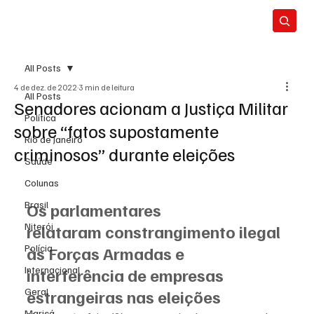
All Posts
4 de dez. de 2022
3 min de leitura
All Posts
Senadores acionam a Justiça Militar
Política
sobre “fatos supostamente
Rio de Janeiro
criminosos” durante eleições
Saúde
Colunas
Brasil
Os parlamentares 
Niterói
relataram constrangimento ilegal 
Polícia
às Forças Armadas e 
Internacional
interferência de empresas 
Geral
estrangeiras nas eleições
Maricá