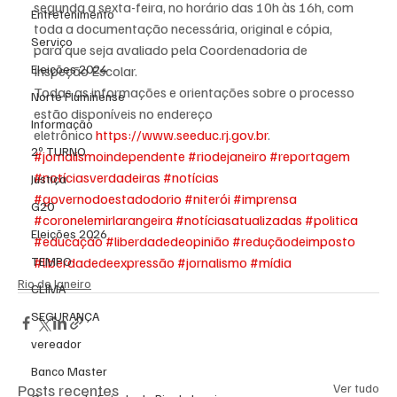
segunda a sexta-feira, no horário das 10h às 16h, com 
Entretenimento
toda a documentação necessária, original e cópia, 
Serviço
para que seja avaliado pela Coordenadoria de 
Eleições 2024
Inspeção Escolar.
Todas as informações e orientações sobre o processo 
Norte Fluminense
estão disponíveis no endereço 
Informação
eletrônico 
https://www.seeduc.rj.gov.br
.
2º TURNO
#jornalismoindependente
#riodejaneiro
#reportagem
#notíciasverdadeiras
#notícias
Justiça
#governodoestadodorio
#niterói
#imprensa
G20
#coronelemirlarangeira
#notíciasatualizadas
#politica
Eleições 2026
#educação
#liberdadedeopinião
#reduçãodeimposto
TEMPO
#liberdadedeexpressão
#jornalismo
#mídia
Rio de Janeiro
CLIMA
SEGURANÇA
vereador
Banco Master
Posts recentes
Ver tudo