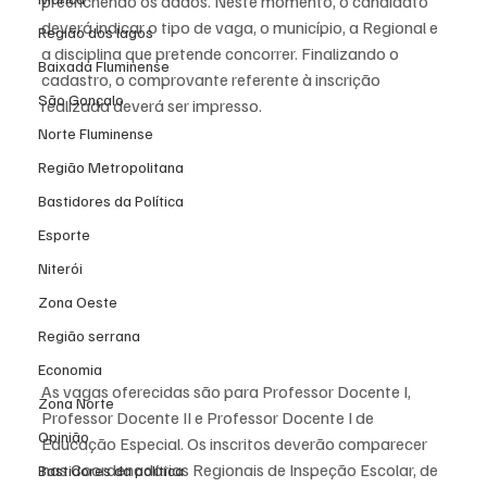
preenchendo os dados. Neste momento, o candidato 
deverá indicar o tipo de vaga, o município, a Regional e 
Região dos lagos
a disciplina que pretende concorrer. Finalizando o 
Baixada Fluminense
cadastro, o comprovante referente à inscrição 
São Gonçalo
realizada deverá ser impresso.
Norte Fluminense
Região Metropolitana
Bastidores da Política
Esporte
Niterói
Zona Oeste
Região serrana
Economia
As vagas oferecidas são para Professor Docente I, 
Zona Norte
Professor Docente II e Professor Docente I de 
Opinião
Educação Especial. Os inscritos deverão comparecer 
nas Coordenadorias Regionais de Inspeção Escolar, de 
Bastidores da política