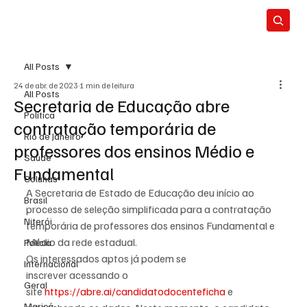
All Posts
24 de abr. de 2023
1 min de leitura
All Posts
Secretaria de Educação abre
Política
contratação temporária de
Rio de Janeiro
professores dos ensinos Médio e
Saúde
Fundamental
Colunas
A Secretaria de Estado de Educação deu início ao 
Brasil
processo de seleção simplificada para a contratação 
Niterói
temporária de professores dos ensinos Fundamental e 
Médio da rede estadual.
Polícia
Os interessados aptos já podem se 
Internacional
inscrever acessando o 
Geral
site 
https://abre.ai/candidatodocenteficha
 e 
Maricá