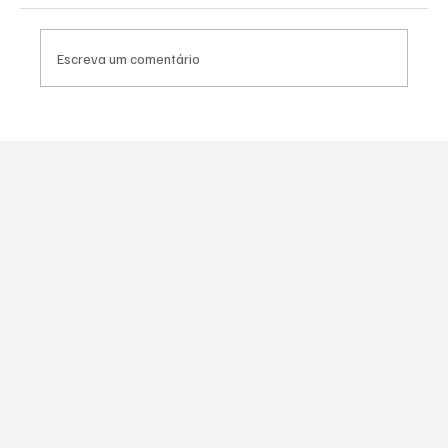
Escreva um comentário
Canella muda estratégia para 2026 e pode
disputar vaga na Alerj