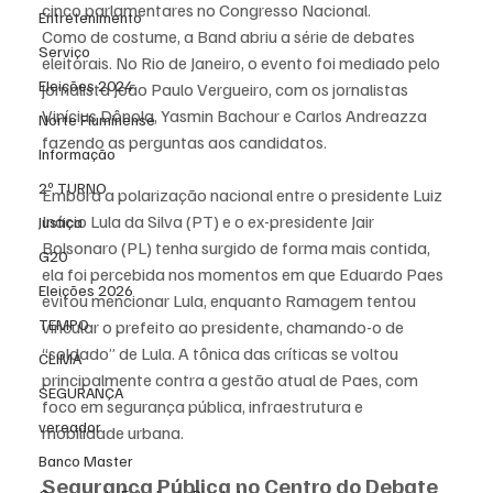
cinco parlamentares no Congresso Nacional.
Entretenimento
Como de costume, a Band abriu a série de debates 
Serviço
eleitorais. No Rio de Janeiro, o evento foi mediado pelo 
Eleições 2024
jornalista João Paulo Vergueiro, com os jornalistas 
Vinícius Dônola, Yasmin Bachour e Carlos Andreazza 
Norte Fluminense
fazendo as perguntas aos candidatos.
Informação
2º TURNO
Embora a polarização nacional entre o presidente Luiz 
Inácio Lula da Silva (PT) e o ex-presidente Jair 
Justiça
Bolsonaro (PL) tenha surgido de forma mais contida, 
G20
ela foi percebida nos momentos em que Eduardo Paes 
Eleições 2026
evitou mencionar Lula, enquanto Ramagem tentou 
TEMPO
vincular o prefeito ao presidente, chamando-o de 
“soldado” de Lula. A tônica das críticas se voltou 
CLIMA
principalmente contra a gestão atual de Paes, com 
SEGURANÇA
foco em segurança pública, infraestrutura e 
vereador
mobilidade urbana.
Banco Master
Segurança Pública no Centro do Debate