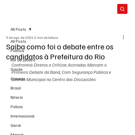
All Posts
9 de ago. de 2024
2 min de leitura
All Posts
Saiba como foi o debate entre os
Política
candidatos à Prefeitura do Rio
Rio de Janeiro
Confrontos Diretos e Críticas Acirradas Marcam o 
Saúde
Primeiro Debate da Band, Com Segurança Pública e 
Colunas
Gestão Municipal no Centro das Discussões
Brasil
Niterói
Polícia
Internacional
Geral
Maricá