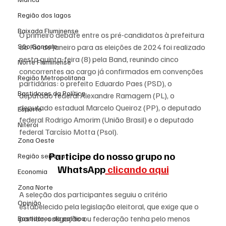
Região dos lagos
Baixada Fluminense
O primeiro debate entre os pré-candidatos à prefeitura 
do Rio de Janeiro para as eleições de 2024 foi realizado 
São Gonçalo
nesta quinta-feira (8) pela Band, reunindo cinco 
Norte Fluminense
concorrentes ao cargo já confirmados em convenções 
Região Metropolitana
partidárias: o prefeito Eduardo Paes (PSD), o 
Bastidores da Política
deputado federal Alexandre Ramagem (PL), o 
deputado estadual Marcelo Queiroz (PP), o deputado 
Esporte
federal Rodrigo Amorim (União Brasil) e o deputado 
Niterói
federal Tarcísio Motta (Psol).
Zona Oeste
Participe do nosso grupo no 
Região serrana
WhatsApp
 clicando aqui
Economia
Zona Norte
A seleção dos participantes seguiu o critério 
Opinião
estabelecido pela legislação eleitoral, que exige que o 
partido, coligação ou federação tenha pelo menos 
Bastidores da política