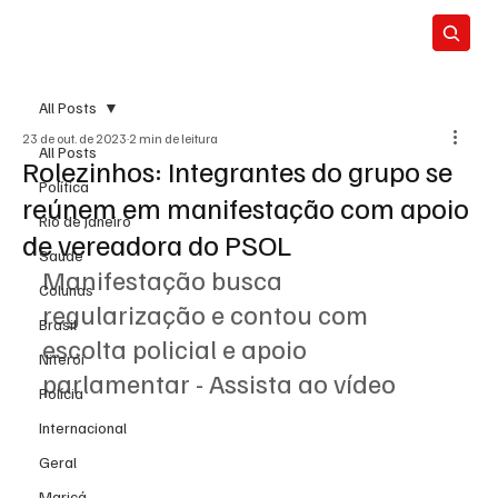
All Posts
23 de out. de 2023
2 min de leitura
All Posts
Rolezinhos: Integrantes do grupo se
Política
reúnem em manifestação com apoio
Rio de Janeiro
de vereadora do PSOL
Saúde
Manifestação busca 
Colunas
regularização e contou com 
Brasil
escolta policial e apoio 
Niterói
parlamentar - Assista ao vídeo
Polícia
Internacional
Geral
Maricá