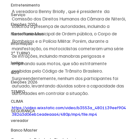
Entretenimento
A vereadora Benny Briolly , que é presidente  da 
Serviço
Comissão dos Direitos Humanos da Câmara de Niterói, 
Eleições 2024
solicitou a presença de autoridades, incluindo a 
Secretaria Municipal de Ordem pública, o Corpo de 
Norte Fluminense
Bombeiros e a Polícia Militar. Porém, durante a 
Informação
manifestação, os motociclistas cometeram uma série 
2º TURNO
de infrações, incluindo manobras perigosas e 
Justiça
empinando suas motos, que são estritamente 
proibidas pelo Código de Trânsito Brasileiro. 
G20
Surpreendentemente, nenhum dos participantes foi 
Eleições 2026
autuado, levantando dúvidas sobre a capacidade das 
TEMPO
autoridades em controlar a situação.
CLIMA
https://video.wixstatic.com/video/b3553a_4801139eef904
SEGURANÇA
382a3d06eb1eadeaaa4/480p/mp4/file.mp4
vereador
Banco Master