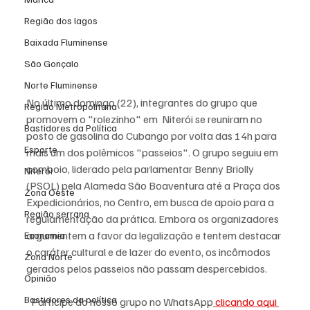
Região dos lagos
Baixada Fluminense
São Gonçalo
Norte Fluminense
No último domingo (22), integrantes do grupo que 
Região Metropolitana
promovem o "rolezinho" em  Niterói se reuniram no 
Bastidores da Política
posto de gasolina do Cubango por volta das 14h para 
Esporte
mais um dos polêmicos "passeios". O grupo seguiu em 
comboio, liderado pela parlamentar Benny Briolly 
Niterói
(PSOL) pela Alameda São Boaventura até a Praça dos 
Zona Oeste
Expedicionários, no Centro, em busca de apoio para a 
Região serrana
regulamentação da prática. Embora os organizadores 
argumentem a favor da legalização e tentem destacar 
Economia
o caráter cultural e de lazer do evento, os incômodos 
Zona Norte
gerados pelos passeios não passam despercebidos.
Opinião
Bastidores da política
Participe do nosso grupo no WhatsApp
 clicando aqui 