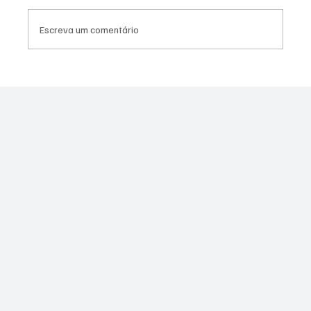
Escreva um comentário
Quaquá quer aumentar repasse da
prefeitura à União de Maricá para R$ 20
milhões; Câmara foi favorável em primeira
discussão