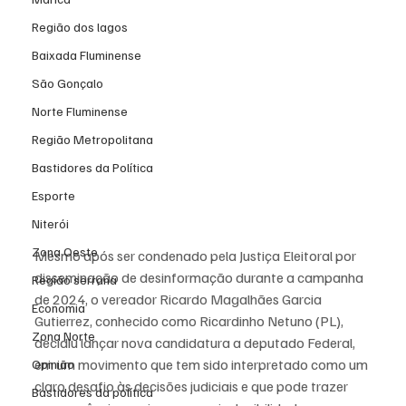
Região dos lagos
Baixada Fluminense
São Gonçalo
Norte Fluminense
Região Metropolitana
Bastidores da Política
Esporte
Niterói
Zona Oeste
Mesmo após ser condenado pela Justiça Eleitoral por 
disseminação de desinformação durante a campanha 
Região serrana
de 2024, o vereador Ricardo Magalhães Garcia 
Economia
Gutierrez, conhecido como Ricardinho Netuno (PL), 
Zona Norte
decidiu lançar nova candidatura a deputado Federal, 
em um movimento que tem sido interpretado como um 
Opinião
claro desafio às decisões judiciais e que pode trazer 
Bastidores da política