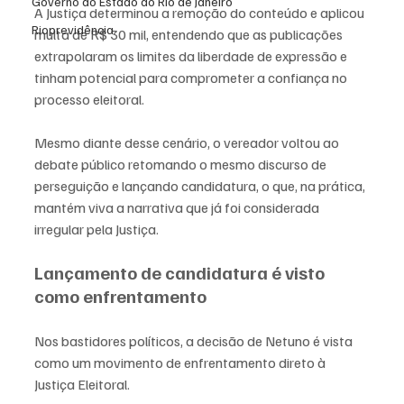
Governo do Estado do Rio de Janeiro
A Justiça determinou a remoção do conteúdo e aplicou 
Rioprevidência
multa de R$ 30 mil, entendendo que as publicações 
extrapolaram os limites da liberdade de expressão e 
tinham potencial para comprometer a confiança no 
processo eleitoral.
Mesmo diante desse cenário, o vereador voltou ao 
debate público retomando o mesmo discurso de 
perseguição e lançando candidatura, o que, na prática, 
mantém viva a narrativa que já foi considerada 
irregular pela Justiça.
Lançamento de candidatura é visto 
como enfrentamento
Nos bastidores políticos, a decisão de Netuno é vista 
como um movimento de enfrentamento direto à 
Justiça Eleitoral.