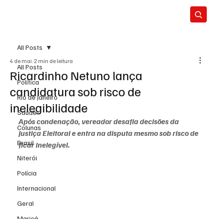
All Posts
4 de mai.
2 min de leitura
All Posts
Ricardinho Netuno lança
Política
candidatura sob risco de
Rio de Janeiro
inelegibilidade
Saúde
Após condenação, vereador desafia decisões da 
Colunas
Justiça Eleitoral e entra na disputa mesmo sob risco de 
Brasil
ficar inelegível.
Niterói
Polícia
Internacional
Geral
Maricá