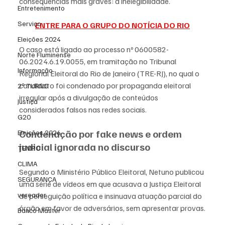
consequências mais graves: a inelegibilidade.
Entretenimento
Serviço
ENTRE PARA O GRUPO DO NOTÍCIA DO RIO
Eleições 2024
O caso está ligado ao processo nº 0600582-
Norte Fluminense
06.2024.6.19.0055, em tramitação no Tribunal 
Informação
Regional Eleitoral do Rio de Janeiro (TRE-RJ), no qual o 
candidato foi condenado por propaganda eleitoral 
2º TURNO
irregular após a divulgação de conteúdos 
Justiça
considerados falsos nas redes sociais.
G20
Condenação por fake news e ordem 
Eleições 2026
judicial ignorada no discurso
TEMPO
CLIMA
Segundo o Ministério Público Eleitoral, Netuno publicou 
SEGURANÇA
uma série de vídeos em que acusava a Justiça Eleitoral 
vereador
de perseguição política e insinuava atuação parcial do 
órgão em favor de adversários, sem apresentar provas.
Banco Master