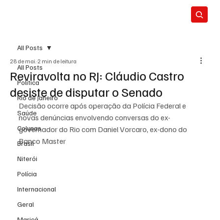
All Posts
28 de mai.
2 min de leitura
All Posts
Reviravolta no RJ: Cláudio Castro
Política
desiste de disputar o Senado
Rio de Janeiro
Decisão ocorre após operação da Polícia Federal e 
Saúde
novas denúncias envolvendo conversas do ex-
Colunas
governador do Rio com Daniel Vorcaro, ex-dono do 
Banco Master
Brasil
Niterói
Polícia
Internacional
Geral
Maricá