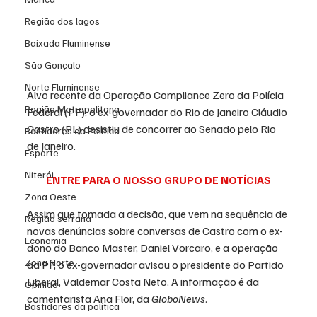
Região dos lagos
Baixada Fluminense
São Gonçalo
Norte Fluminense
Alvo recente da Operação Compliance Zero da Polícia 
Região Metropolitana
Federal (PF), o ex-governador do Rio de Janeiro Cláudio 
Castro (PL) desistiu de concorrer ao Senado pelo Rio 
Bastidores da Política
de Janeiro.
Esporte
Niterói
ENTRE PARA O NOSSO GRUPO DE NOTÍCIAS
Zona Oeste
Assim que tomada a decisão, que vem na sequência de 
Região serrana
novas denúncias sobre conversas de Castro com o ex-
Economia
dono do Banco Master, Daniel Vorcaro, e a operação 
Zona Norte
da PF, o ex-governador avisou o presidente do Partido 
Liberal, Valdemar Costa Neto. A informação é da 
Opinião
comentarista Ana Flor, da 
GloboNews
. 
Bastidores da política