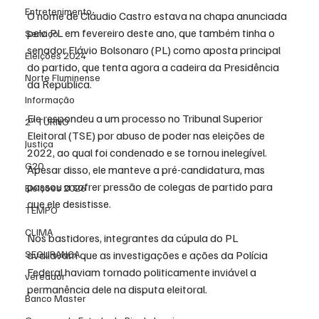
Entretenimento
O nome de Cláudio Castro estava na chapa anunciada 
pelo PL em fevereiro deste ano, que também tinha o 
Serviço
senador Flávio Bolsonaro (PL) como aposta principal 
Eleições 2024
do partido, que tenta agora a cadeira da Presidência 
Norte Fluminense
da República.
Informação
Ele respondeu a um processo no Tribunal Superior 
2º TURNO
Eleitoral (TSE) por abuso de poder nas eleições de 
Justiça
2022, ao qual foi condenado e se tornou inelegível. 
G20
Apesar disso, ele manteve a pré-candidatura, mas 
passou a sofrer pressão de colegas de partido para 
Eleições 2026
que ele desistisse.
TEMPO
CLIMA
Nos bastidores, integrantes da cúpula do PL 
SEGURANÇA
avaliavam que as investigações e ações da Polícia 
Federal haviam tornado politicamente inviável a 
vereador
permanência dele na disputa eleitoral.
Banco Master