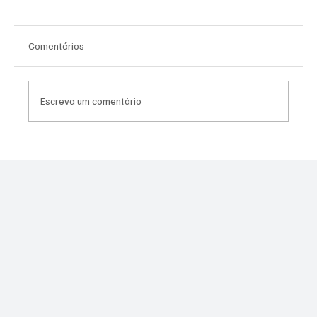
Comentários
Escreva um comentário
Moraes derruba todas as restrições contra
Canella após comprovação de que fuzil era
legal