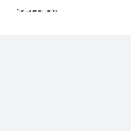
Escreva um comentário
Justiça marca audiência do caso de jovem
esfaqueada em SG após se recusar a
namorar com agressor