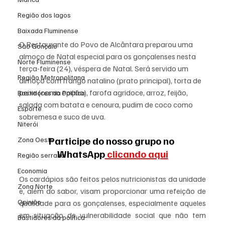
Região dos lagos
Baixada Fluminense
O Restaurante do Povo de Alcântara preparou uma 
São Gonçalo
almoço de Natal especial para os gonçalenses nesta 
Norte Fluminense
terça-feira (24), véspera de Natal. Será servido um 
Região Metropolitana
almoço com frango natalino (prato principal), torta de 
peixe (como opção), farofa agridoce, arroz, feijão, 
Bastidores da Política
salada com batata e cenoura, pudim de coco como 
Esporte
sobremesa e suco de uva.
Niterói
Participe do nosso grupo no 
Zona Oeste
WhatsApp
 clicando aqui
Região serrana
Economia
Os cardápios são feitos pelos nutricionistas da unidade 
Zona Norte
e, além do sabor, visam proporcionar uma refeição de 
Opinião
qualidade para os gonçalenses, especialmente aqueles 
em situação de vulnerabilidade social que não tem 
Bastidores da política