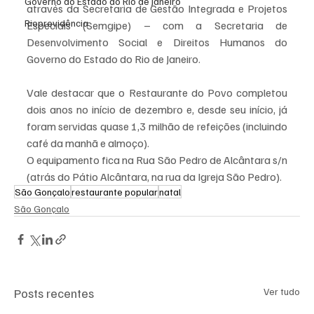
Governo do Estado do Rio de Janeiro
através da Secretaria de Gestão Integrada e Projetos 
Rioprevidência
Especiais (Semgipe) – com a Secretaria de 
Desenvolvimento Social e Direitos Humanos do 
Governo do Estado do Rio de Janeiro.
Vale destacar que o Restaurante do Povo completou 
dois anos no início de dezembro e, desde seu início, já 
foram servidas quase 1,3 milhão de refeições (incluindo 
café da manhã e almoço).
O equipamento fica na Rua São Pedro de Alcântara s/n 
(atrás do Pátio Alcântara, na rua da Igreja São Pedro).
São Gonçalo
restaurante popular
natal
São Gonçalo
Posts recentes
Ver tudo