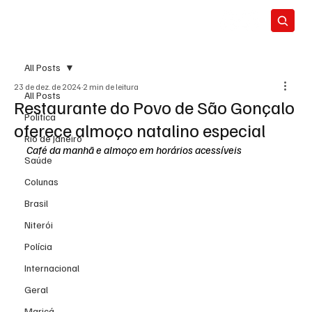
All Posts
23 de dez. de 2024
2 min de leitura
All Posts
Restaurante do Povo de São Gonçalo
Política
oferece almoço natalino especial
Rio de Janeiro
Café da manhã e almoço em horários acessíveis
Saúde
Colunas
Brasil
Niterói
Polícia
Internacional
Geral
Maricá