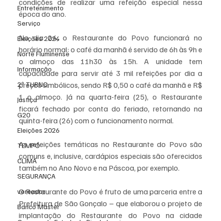
condições de realizar uma refeição especial nessa 
Entretenimento
época do ano.
Serviço
No dia 24, o Restaurante do Povo funcionará no 
Eleições 2024
horário normal: o café da manhã é servido de 6h às 9h e 
Norte Fluminense
o almoço das 11h30 às 15h. A unidade tem 
Informação
capacidade para servir até 3 mil refeições por dia a 
preços simbólicos, sendo R$ 0,50 o café da manhã e R$ 
2º TURNO
1 o almoço. Já na quarta-feira (25), o Restaurante 
Justiça
ficará fechado por conta do feriado, retornando na 
G20
quinta-feira (26) com o funcionamento normal.
Eleições 2026
As refeições temáticas no Restaurante do Povo são 
TEMPO
comuns e, inclusive, cardápios especiais são oferecidos 
CLIMA
também no Ano Novo e na Páscoa, por exemplo.
SEGURANÇA
O Restaurante do Povo é fruto de uma parceria entre a 
vereador
Prefeitura de São Gonçalo – que elaborou o projeto de 
Banco Master
implantação do Restaurante do Povo na cidade 