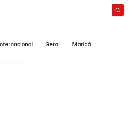
Internacional
Geral
Maricá
tropolitana
Bastidores da Política
ião
Bastidores da política
URNO