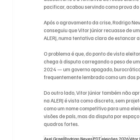
pacificar, acabou servindo como prova do 
Após o agravamento da crise, Rodrigo Neve
conseguiu que Vitor Júnior recuasse de u
ALERJ, numa tentativa clara de estancar 
O problema é que, do ponto de vista eleitora
chega à disputa carregando o peso de um
2024 — um governo apagado, burocrático 
frequentemente lembrado como um dos pe
Do outro lado, Vitor Júnior também não 
na ALERJ é vista como discreta, sem proj
como um nome competitivo para uma eleiçã
visões de país, mas da disputa por espaço
quadros fortes.
Axel Grael
Rodrigo Neves
PDT
eleições 2026
Vitor 