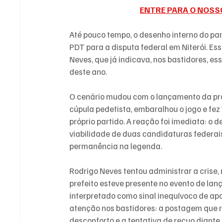
ENTRE PARA O NOSS
Até pouco tempo, o desenho interno do par
PDT para a disputa federal em Niterói. Esse
Neves, que já indicava, nos bastidores, e
deste ano.
O cenário mudou com o lançamento da pré-
cúpula pedetista, embaralhou o jogo e fez 
próprio partido. A reação foi imediata: o 
viabilidade de duas candidaturas federai
permanência na legenda.
Rodrigo Neves tentou administrar a crise
prefeito esteve presente no evento de lan
interpretado como sinal inequívoco de apo
atenção nos bastidores: a postagem que r
desconforto e a tentativa de recuo diante