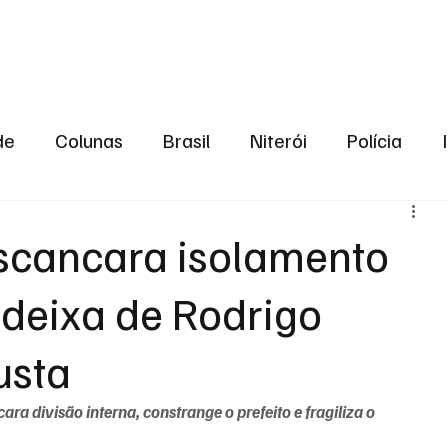
aneiro
Política
Bastidores da Política
de
Colunas
Brasil
Niterói
Polícia
São Gonçalo
Norte Fluminense
Região Me
scancara isolamento
e deixa de Rodrigo
gião serrana
Economia
Zona Norte
Opin
usta
2024
Norte Fluminense
Informação
2º T
ara divisão interna, constrange o prefeito e fragiliza o 