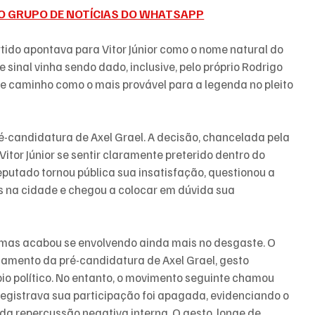
O GRUPO DE NOTÍCIAS DO WHATSAPP
tido apontava para Vitor Júnior como o nome natural do 
 sinal vinha sendo dado, inclusive, pelo próprio Rodrigo 
sse caminho como o mais provável para a legenda no pleito 
candidatura de Axel Grael. A decisão, chancelada pela 
Vitor Júnior se sentir claramente preterido dentro do 
deputado tornou pública sua insatisfação, questionou a 
s na cidade e chegou a colocar em dúvida sua 
, mas acabou se envolvendo ainda mais no desgaste. O 
çamento da pré-candidatura de Axel Grael, gesto 
io político. No entanto, o movimento seguinte chamou 
egistrava sua participação foi apagada, evidenciando o 
 da repercussão negativa interna. O gesto, longe de 