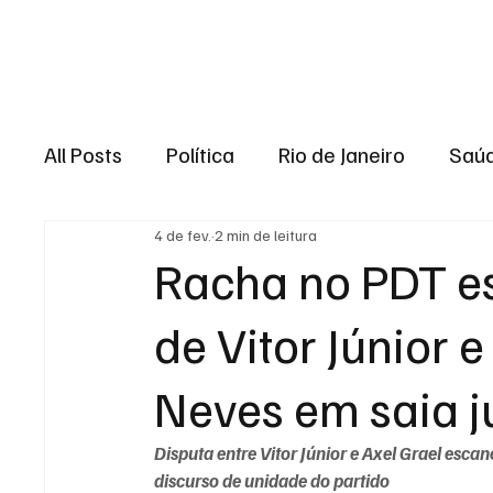
Brasil
Rio de J
All Posts
Política
Rio de Janeiro
Saú
4 de fev.
2 min de leitura
Região dos lagos
Baixada Fluminense
Racha no PDT e
de Vitor Júnior 
Esporte
Niterói
Zona Oeste
Re
Neves em saia j
Entretenimento
Serviço
Eleições 
Disputa entre Vitor Júnior e Axel Grael escanc
discurso de unidade do partido