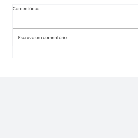
Comentários
Escreva um comentário
Fiscalização em cemitério de
PL Nite
Niterói revela ossadas
eleitor
expostas e indícios de crimes
lideran
ambientais
represe
Janeiro