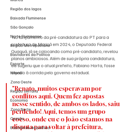
Região dos lagos
Baixada Fluminense
São Gonçalo
Norte Fluminense
 No lançamento da pré-candidatura do PT para a 
prefeitura de Maricá em 2024, o Deputado Federal 
Região Metropolitana
Quaquá, já se colocando como pré-candidato, revelou 
Bastidores da Política
planos ambiciosos. Além de sua própria candidatura, 
Esporte
ele sugeriu que o atual prefeito, Fabiano Horta, fosse 
alçado à corrida pelo governo estadual.
Niterói
Zona Oeste
"Renato, muitos esperavam por 
Região serrana
conflitos aqui. Quem fez apostas 
Economia
nesse sentido, de ambos os lados, saiu 
Zona Norte
perdendo! Aqui, temos um grupo 
coeso, onde eu e o João estamos na 
Opinião
disputa para voltar à prefeitura, 
Bastidores da política