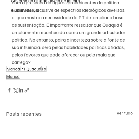
Governo do Estado do Rio de Janeiro
com a presença de figuras proeminentes da política 
fluminense, inclusive de espectros ideológicos diversos. 
Rioprevidência
o  que mostra a necessidade do PT de  ampliar a base 
de sustentação. É importante ressaltar que Quaquá é 
amplamente reconhecido como um grande articulador 
político. No entanto, paira a incerteza sobre a fonte de 
sua influência: será pelas habilidades políticas afiadas, 
pelos favores que pode oferecer ou pela mala que 
carrega?
Maricá
PT
Quaquá
Fa
Maricá
Posts recentes
Ver tudo