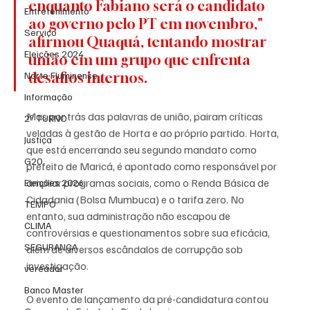
enquanto Fabiano será o candidato 
Entretenimento
ao governo pelo PT em novembro," 
Serviço
afirmou Quaquá, tentando mostrar 
Eleições 2024
união em um grupo que enfrenta 
Norte Fluminense
desafios internos.
Informação
Mas por trás das palavras de união, pairam críticas 
2º TURNO
veladas à gestão de Horta e ao próprio partido. Horta, 
Justiça
que está encerrando seu segundo mandato como 
G20
prefeito de Maricá, é apontado como responsável por 
ampliar programas sociais, como o Renda Básica de 
Eleições 2026
Cidadania (Bolsa Mumbuca) e o tarifa zero. No 
TEMPO
entanto, sua administração não escapou de 
CLIMA
controvérsias e questionamentos sobre sua eficácia, 
SEGURANÇA
além de diversos escândalos de corrupção sob 
investigação.
vereador
Banco Master
O evento de lançamento da pré-candidatura contou 