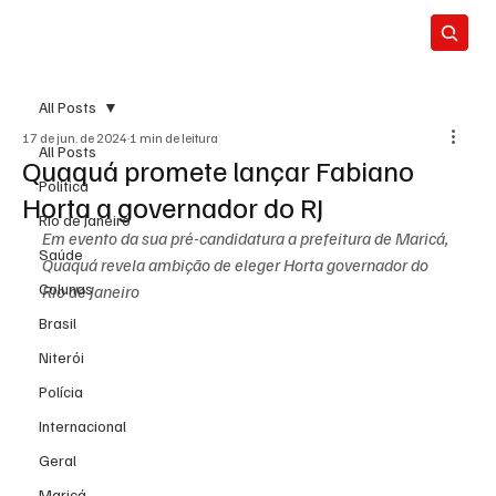
All Posts
17 de jun. de 2024
1 min de leitura
All Posts
Quaquá promete lançar Fabiano
Política
Horta a governador do RJ
Rio de Janeiro
Em evento da sua pré-candidatura a prefeitura de Maricá, 
Saúde
Quaquá revela ambição de eleger Horta governador do 
Colunas
Rio de Janeiro 
Brasil
Niterói
Polícia
Internacional
Geral
Maricá