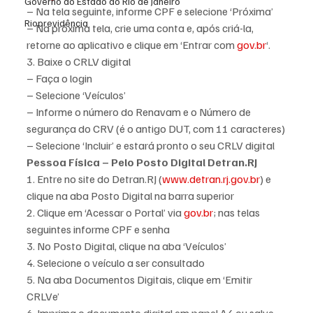
Governo do Estado do Rio de Janeiro
– Na tela seguinte, informe CPF e selecione ‘Próxima’
Rioprevidência
– Na próxima tela, crie uma conta e, após criá-la, 
retorne ao aplicativo e clique em ‘Entrar com 
gov.br
‘.
3. Baixe o CRLV digital
– Faça o login
– Selecione ‘Veículos’
– Informe o número do Renavam e o Número de 
segurança do CRV (é o antigo DUT, com 11 caracteres)
– Selecione ‘Incluir’ e estará pronto o seu CRLV digital
Pessoa Física – Pelo Posto Digital Detran.RJ
1. Entre no site do Detran.RJ (
www.detran.rj.gov.br
) e 
clique na aba Posto Digital na barra superior
2. Clique em ‘Acessar o Portal’ via 
gov.br
; nas telas 
seguintes informe CPF e senha
3. No Posto Digital, clique na aba ‘Veículos’
4. Selecione o veículo a ser consultado
5. Na aba Documentos Digitais, clique em ‘Emitir 
CRLVe’