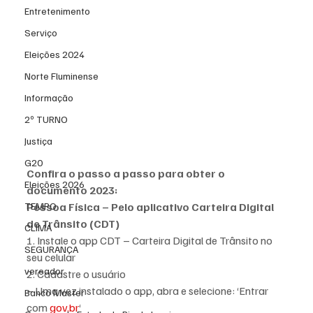
Entretenimento
Serviço
Eleições 2024
Norte Fluminense
Informação
2º TURNO
Justiça
G20
Confira o passo a passo para obter o 
Eleições 2026
documento 2023:
TEMPO
Pessoa Física – Pelo aplicativo Carteira Digital 
de Trânsito (CDT)
CLIMA
1. Instale o app CDT – Carteira Digital de Trânsito no 
SEGURANÇA
seu celular
vereador
2. Cadastre o usuário
– Uma vez instalado o app, abra e selecione: ‘Entrar 
Banco Master
com 
gov.br
‘