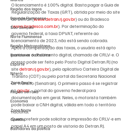
O licenciamento é 100% digital. Basta pagar a Guia de 
Região dos lagos
Regularização de Taxas (GRT), obtida por meio do site 
Baixada Fluminense
do Detran (
www.detran.rj.gov.br
) ou do Bradesco 
(
www.bradesco.com.br
). Por determinação do 
São Gonçalo
governo federal, a taxa DPVAT, referente ao 
Norte Fluminense
licenciamento de 2023, não está sendo cobrada.
Região Metropolitana
Após a compensação das taxas, o usuário está apto 
para usar o documento digital, chamado de CRLV-e. O 
Bastidores da Política
acesso pode ser feito pelo Posto Digital Detran.RJ (no 
Esporte
site 
detran.rj.gov.br
), pelo aplicativo Carteira Digital de 
Niterói
Trânsito (CDT) ou pelo portal da Secretaria Nacional 
Zona Oeste
de Trânsito (Senatran). O primeiro passo é se registrar 
no 
gov.br
 – portal do governo federal para 
Região serrana
documentação em geral. Neles, o motorista também 
Economia
pode baixar a CNH digital, válida em todo o território 
Zona Norte
nacional.
Quem preferir pode solicitar a impressão do CRLV-e em 
Opinião
papel A4 em um posto de vistoria do Detran.RJ.  
Bastidores da política