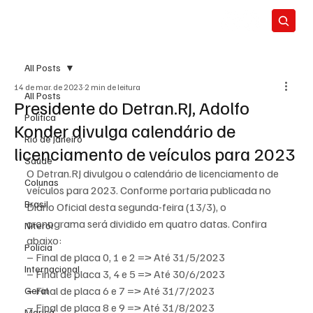
All Posts
14 de mar. de 2023
2 min de leitura
All Posts
Presidente do Detran.RJ, Adolfo
Política
Konder divulga calendário de
Rio de Janeiro
licenciamento de veículos para 2023
Saúde
O Detran.RJ divulgou o calendário de licenciamento de 
Colunas
veículos para 2023. Conforme portaria publicada no 
Brasil
Diário Oficial desta segunda-feira (13/3), o 
cronograma será dividido em quatro datas. Confira 
Niterói
abaixo:
Polícia
– Final de placa 0, 1 e 2 => Até 31/5/2023
Internacional
– Final de placa 3, 4 e 5 => Até 30/6/2023
– Final de placa 6 e 7 => Até 31/7/2023
Geral
– Final de placa 8 e 9 => Até 31/8/2023
Maricá