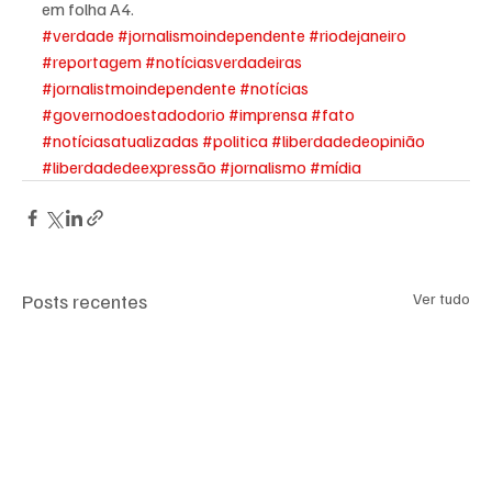
em folha A4.
#verdade
#jornalismoindependente
#riodejaneiro
#reportagem
#notíciasverdadeiras
#jornalistmoindependente
#notícias
#governodoestadodorio
#imprensa
#fato
#notíciasatualizadas
#politica
#liberdadedeopinião
#liberdadedeexpressão
#jornalismo
#mídia
Posts recentes
Ver tudo