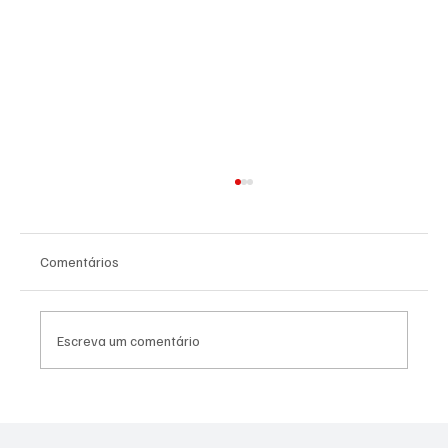
Comentários
Escreva um comentário
PL Niterói estrutura projeto eleitoral e
aposta em lideranças para ampliar