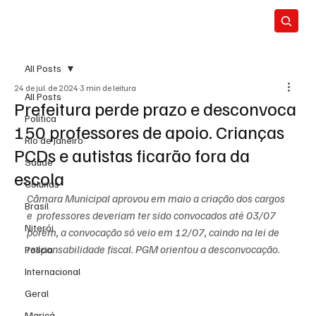
All Posts
24 de jul. de 2024
3 min de leitura
All Posts
Prefeitura perde prazo e desconvoca
Política
150 professores de apoio. Crianças
Rio de Janeiro
PCDs e autistas ficarão fora da
Saúde
escola
Colunas
Câmara Municipal aprovou em maio a criação dos cargos 
Brasil
e  professores deveriam ter sido convocados até 03/07 
Niterói
porém, a convocação só veio em 12/07, caindo na lei de 
responsabilidade fiscal. PGM orientou a desconvocação.
Polícia
Internacional
Geral
Maricá