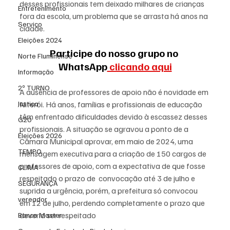
desses profissionais tem deixado milhares de crianças 
Entretenimento
fora da escola, um problema que se arrasta há anos na 
Serviço
cidade.
Eleições 2024
Participe do nosso grupo no 
Norte Fluminense
WhatsApp
 clicando aqui
Informação
2º TURNO
A ausência de professores de apoio não é novidade em 
Justiça
Niterói. Há anos, famílias e profissionais de educação 
têm enfrentado dificuldades devido à escassez desses 
G20
profissionais. A situação se agravou a ponto de a 
Eleições 2026
Câmara Municipal aprovar, em maio de 2024, uma 
TEMPO
mensagem executiva para a criação de 150 cargos de 
professores de apoio, com a expectativa de que fosse 
CLIMA
respeitado o prazo de  convocação até 3 de julho e 
SEGURANÇA
suprida a urgência, porém, a prefeitura só convocou 
vereador
em 12 de julho, perdendo completamente o prazo que 
deveria ser respeitado
Banco Master