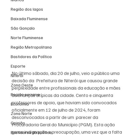
Região dos lagos
Baixada Fluminense
São Gonçalo
Norte Fluminense
Região Metropolitana
Bastidores da Política
Esporte
No último sábado, dia 20 de julho, veio a público uma 
Niterói
decisão da  Prefeitura de Niterói que causou grande 
Zona Oeste
perplexidade entre profissionais da educação e mães 
Região serrana
de crianças atípicas da cidade. Cento e cinquenta 
professores de apoio, que haviam sido convocados 
Economia
oficialmente em 12 de julho de 2024, foram 
Zona Norte
desconvocados a partir de um  parecer da 
Opinião
Procuradoria Geral do Município (PGM). Esta ação 
gerou indignação e preocupação, uma vez que a falta 
Bastidores da política