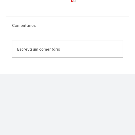
Comentários
Escreva um comentário
PL Niterói estrutura projeto eleitoral e
aposta em lideranças para ampliar
representação no Rio de Janeiro