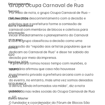
Grupo Ocupa Carnaval de Rua
Entretenimento
Serviço
Por meio de nota, o grupo Ocupa Carnaval de Rua –
 SP, mostrou descontentamento com a decisão e 
Eleições 2024
solicitou que a prefeitura forme a comissão de 
Norte Fluminense
carnaval com membros de blocos e coletivos para 
Informação
iniciar imediatamente o planejamento do Carnaval 
2º TURNO
2023. O grupo classificou a decisão como uma 
expressão do “repúdio aos artistas populares que se 
Justiça
dedicam ao Carnaval de Rua” e disse ter sabido da 
G20
decisão por meio da imprensa.
Eleições 2026
“A prefeitura tomou nosso tempo com reuniões, a 
secretária afirmou que caso não houvesse 
TEMPO
investimento privado a prefeitura arcaria com o custo 
CLIMA
do evento, no entanto, mais uma vez somos deixados 
SEGURANÇA
a deriva, sendo informados via mídia”, diz a nota 
vereador
publicada nas redes sociais do Ocupa Carnaval de Rua 
– SP.
Banco Master
O fundador e coordenador do Fórum de Blocos São 