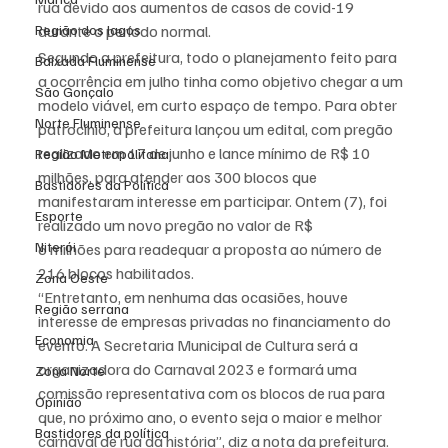
rua devido aos aumentos de casos de covid-19 
Região dos lagos
durante o período normal.
Segundo a prefeitura, todo o planejamento feito para 
Baixada Fluminense
a ocorrência em julho tinha como objetivo chegar a um 
São Gonçalo
modelo viável, em curto espaço de tempo. Para obter 
Norte Fluminense
patrocínio, a prefeitura lançou um edital, com pregão 
realizado em 17 de junho e lance mínimo de R$ 10 
Região Metropolitana
milhões, para atender aos 300 blocos que 
Bastidores da Política
manifestaram interesse em participar. Ontem (7), foi 
Esporte
realizado um novo pregão no valor de R$ 
Niterói
6 milhões para readequar a proposta ao número de 
216 blocos habilitados.
Zona Oeste
“Entretanto, em nenhuma das ocasiões, houve 
Região serrana
interesse de empresas privadas no financiamento do 
Economia
evento. A Secretaria Municipal de Cultura será a 
organizadora do Carnaval 2023 e formará uma 
Zona Norte
comissão representativa com os blocos de rua para 
Opinião
que, no próximo ano, o evento seja o maior e melhor 
Bastidores da política
carnaval de rua da história”, diz a nota da prefeitura.