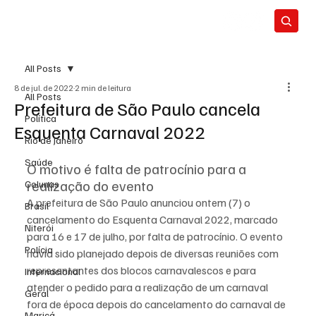
All Posts
8 de jul. de 2022
2 min de leitura
All Posts
Prefeitura de São Paulo cancela
Política
Esquenta Carnaval 2022
Rio de Janeiro
Saúde
O motivo é falta de patrocínio para a 
realização do evento
Colunas
A prefeitura de São Paulo anunciou ontem (7) o 
Brasil
cancelamento do Esquenta Carnaval 2022, marcado 
Niterói
para 16 e 17 de julho, por falta de patrocínio. O evento 
Polícia
havia sido planejado depois de diversas reuniões com 
representantes dos blocos carnavalescos e para 
Internacional
atender o pedido para a realização de um carnaval 
Geral
fora de época depois do cancelamento do carnaval de 
Maricá