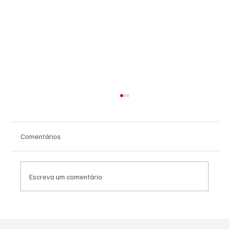
Comentários
Escreva um comentário
PL Niterói estrutura projeto eleitoral e
aposta em lideranças para ampliar