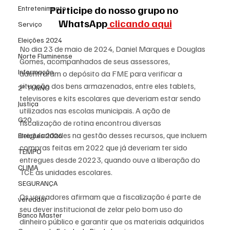
Participe do nosso grupo no 
Entretenimento
WhatsApp
 clicando aqui
Serviço
Eleições 2024
No dia 23 de maio de 2024, Daniel Marques e Douglas 
Norte Fluminense
Gomes, acompanhados de seus assessores, 
Informação
adentraram o depósito da FME para verificar a 
situação dos bens armazenados, entre eles tablets, 
2º TURNO
televisores e kits escolares que deveriam estar sendo 
Justiça
utilizados nas escolas municipais. A ação de 
G20
fiscalização de rotina encontrou diversas 
irregularidades na gestão desses recursos, que incluem 
Eleições 2026
compras feitas em 2022 que já deveriam ter sido 
TEMPO
entregues desde 20223, quando ouve a liberação do 
CLIMA
TCE às unidades escolares.
SEGURANÇA
Os vereadores afirmam que a fiscalização é parte de 
vereador
seu dever institucional de zelar pelo bom uso do 
Banco Master
dinheiro público e garantir que os materiais adquiridos 