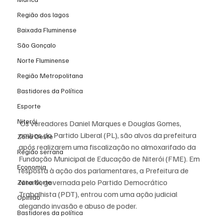
Região dos lagos
Baixada Fluminense
São Gonçalo
Norte Fluminense
Região Metropolitana
Bastidores da Política
Esporte
Niterói
 Os vereadores Daniel Marques e Douglas Gomes, 
ambos do Partido Liberal (PL), são alvos da prefeitura 
Zona Oeste
após realizarem uma fiscalização no almoxarifado da 
Região serrana
Fundação Municipal de Educação de Niterói (FME). Em 
Economia
resposta à ação dos parlamentares, a Prefeitura de 
Niterói, governada pelo Partido Democrático 
Zona Norte
Trabalhista (PDT), entrou com uma ação judicial 
Opinião
alegando invasão e abuso de poder.
Bastidores da política