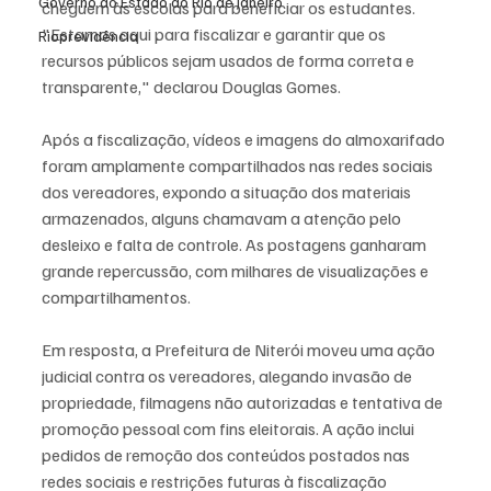
Governo do Estado do Rio de Janeiro
cheguem às escolas para beneficiar os estudantes. 
"Estamos aqui para fiscalizar e garantir que os 
Rioprevidência
recursos públicos sejam usados de forma correta e 
transparente," declarou Douglas Gomes.
Após a fiscalização, vídeos e imagens do almoxarifado 
foram amplamente compartilhados nas redes sociais 
dos vereadores, expondo a situação dos materiais 
armazenados, alguns chamavam a atenção pelo 
desleixo e falta de controle. As postagens ganharam 
grande repercussão, com milhares de visualizações e 
compartilhamentos.
Em resposta, a Prefeitura de Niterói moveu uma ação 
judicial contra os vereadores, alegando invasão de 
propriedade, filmagens não autorizadas e tentativa de 
promoção pessoal com fins eleitorais. A ação inclui 
pedidos de remoção dos conteúdos postados nas 
redes sociais e restrições futuras à fiscalização 