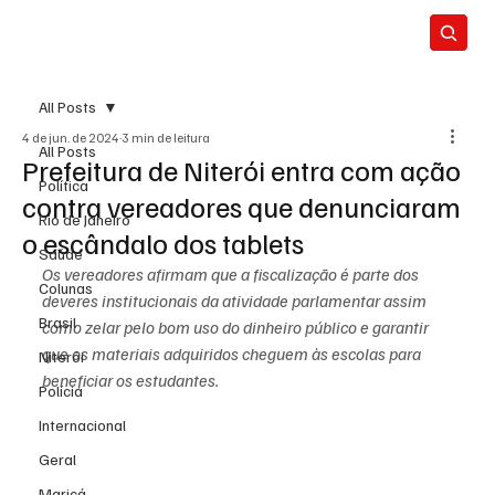
All Posts
4 de jun. de 2024
3 min de leitura
All Posts
Prefeitura de Niterói entra com ação
Política
contra vereadores que denunciaram
Rio de Janeiro
o escândalo dos tablets
Saúde
Os vereadores afirmam que a fiscalização é parte dos 
Colunas
deveres institucionais da atividade parlamentar assim 
Brasil
como zelar pelo bom uso do dinheiro público e garantir 
que os materiais adquiridos cheguem às escolas para 
Niterói
beneficiar os estudantes.
Polícia
Internacional
Geral
Maricá