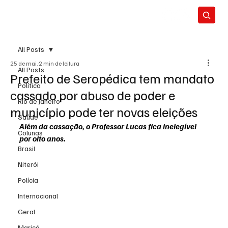
All Posts
25 de mai.
2 min de leitura
All Posts
Prefeito de Seropédica tem mandato
Política
cassado por abuso de poder e
Rio de Janeiro
município pode ter novas eleições
Saúde
Além da cassação, o Professor Lucas fica inelegível 
Colunas
por oito anos.
Brasil
Niterói
Polícia
Internacional
Geral
Maricá