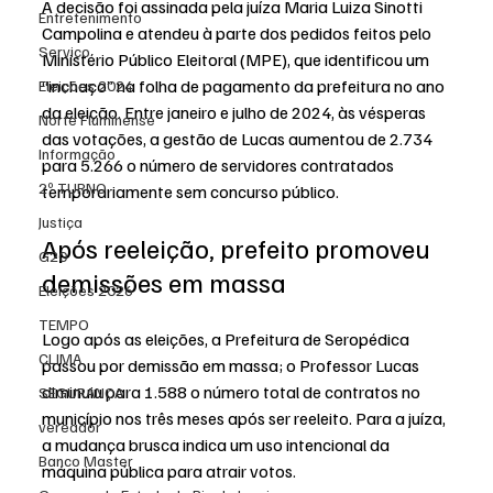
A decisão foi assinada pela juíza Maria Luiza Sinotti 
Entretenimento
Campolina e 
atendeu à parte dos pedidos feitos pelo 
Serviço
Ministério Público Eleitoral (MPE)
, que identificou um 
“inchaço” na folha de pagamento da prefeitura no ano 
Eleições 2024
da eleição. Entre janeiro e julho de 2024, às vésperas 
Norte Fluminense
das votações, a gestão de Lucas aumentou de 2.734 
Informação
para 5.266 o número de servidores contratados 
2º TURNO
temporariamente sem concurso público.
Justiça
Após reeleição, prefeito promoveu 
G20
demissões em massa
Eleições 2026
TEMPO
Logo após as eleições, a Prefeitura de Seropédica 
CLIMA
passou por demissão em massa; o 
Professor Lucas
diminuiu para 1.588 o número total de contratos no 
SEGURANÇA
município nos três meses após ser reeleito. Para a juíza, 
vereador
a mudança brusca indica um uso intencional da 
Banco Master
máquina pública para atrair votos.