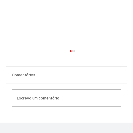
Comentários
Escreva um comentário
Homem preso por abusar de cinco crianças
no RJ já usava tornozeleira eletrônica