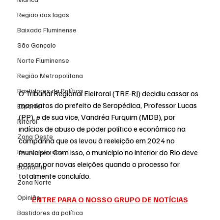
Região dos lagos
Baixada Fluminense
São Gonçalo
Norte Fluminense
Região Metropolitana
Bastidores da Política
O Tribunal Regional Eleitoral (TRE-RJ) decidiu cassar os 
mandatos do 
prefeito de Seropédica, Professor Lucas 
Esporte
(PP)
, e de sua vice, Vandréa Furquim (MDB), por 
Niterói
indícios de abuso de poder político e econômico na 
Zona Oeste
campanha que os levou à reeleição em 2024 no 
município. Com isso, o município no interior do Rio deve 
Região serrana
passar por novas eleições quando o processo for 
Economia
totalmente concluído.
Zona Norte
Opinião
ENTRE PARA O NOSSO GRUPO DE NOTÍCIAS
Bastidores da política