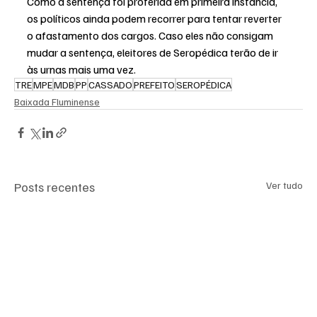
Como a sentença foi proferida em primeira instância, 
os políticos ainda podem recorrer para tentar reverter 
o afastamento dos cargos. Caso eles não consigam 
mudar a sentença, eleitores de Seropédica terão de ir 
às urnas mais uma vez.
TRE
MPE
MDB
PP
CASSADO
PREFEITO
SEROPÉDICA
Baixada Fluminense
Posts recentes
Ver tudo