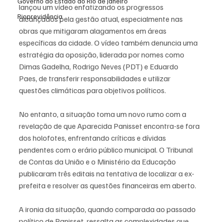
Governo do Estado do Rio de Janeiro
lançou um vídeo enfatizando os progressos 
Rioprevidência
alcançados pela gestão atual, especialmente nas 
obras que mitigaram alagamentos em áreas 
específicas da cidade. O vídeo também denuncia uma 
estratégia da oposição, liderada por nomes como 
Dimas Gadelha, Rodrigo Neves (PDT) e Eduardo 
Paes, de transferir responsabilidades e utilizar 
questões climáticas para objetivos políticos.
No entanto, a situação toma um novo rumo com a 
revelação de que Aparecida Panisset encontra-se fora 
dos holofotes, enfrentando críticas e dívidas 
pendentes com o erário público municipal. O Tribunal 
de Contas da União e o Ministério da Educação 
publicaram três editais na tentativa de localizar a ex-
prefeita e resolver as questões financeiras em aberto.
A ironia da situação, quando comparada ao passado 
político de Panisset, ressalta as complexidades que 