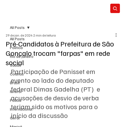
All Posts
29 de jan. de 2024
2 min de leitura
All Posts
Pré-Candidatos à Prefeitura de São
Política
Gonçalo trocam "farpas" em rede
Rio de Janeiro
social
Saúde
Participação de Panisset em 
Colunas
evento ao lado do deputado 
Brasil
federal Dimas Gadelha (PT)  e 
Niterói
acusações de desvio de verba 
Polícia
teriam sido os motivos para o 
Internacional
início da discussão
Geral
Maricá