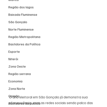
Região dos lagos
Baixada Fluminense
São Gonçalo
Norte Fluminense
Região Metropolitana
Bastidores da Política
Esporte
Niterói
Zona Oeste
Região serrana
Economia
Zona Norte
Opinião
O ano eleitoral em São Gonçalo já demonstra sua 
efervescência, com as redes sociais sendo palco das 
Bastidores da política