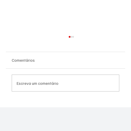
Comentários
Escreva um comentário
Moraes derruba todas as restrições contra
Canella após comprovação de que fuzil era
legal