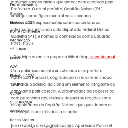
movimentações iniciais que antecedem a corrida pela 
Entretenimento
Prefeitura. O atual prefeito, Capitão Nelson (PL), 
Serviço
emerge como figura central nesse cenário, 
enfrentando especulações sobre candidaturas 
Eleições 2024
adversárias, incluindo a do deputado federal Dimas 
Norte Fluminense
Gadelha (PT), e nomes já conhecidos como Eduardo 
Informação
Paes (PSD).
2º TURNO
Participe do nosso grupo no WhatsApp
 clicando aqui
Justiça
G20
Uma polêmica recente envolvendo a ex-prefeita 
Eleições 2026
Aparecida Panisset, cogitada para ser vice na chapa 
de Dimas Gadelha, adiciona um elemento intrigante ao 
TEMPO
panorama político local. A proximidade da ex-prefeita 
CLIMA
com potenciais adversários despertou reações entre 
SEGURANÇA
os apoiadores de Capitão Nelson, que questionam as 
vereador
motivações por trás dessa relação.
Banco Master
Em resposta a essas insinuações, Aparecida Panisset 