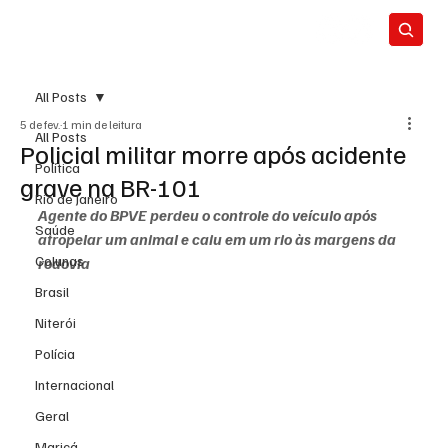
All Posts
5 de fev.
1 min de leitura
All Posts
Policial militar morre após acidente
Política
grave na BR-101
Rio de Janeiro
Agente do BPVE perdeu o controle do veículo após 
Saúde
atropelar um animal e caiu em um rio às margens da 
Colunas
rodovia
Brasil
Niterói
Polícia
Internacional
Geral
Maricá