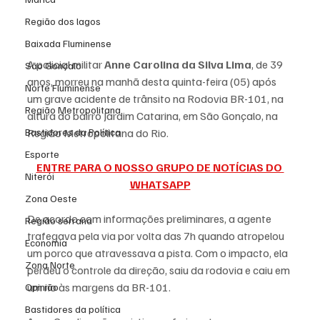
Região dos lagos
Baixada Fluminense
A policial militar 
Anne Carolina da Silva Lima
, de 39 
São Gonçalo
anos, morreu na manhã desta quinta-feira (05) após 
Norte Fluminense
um grave acidente de trânsito na Rodovia BR-101, na 
Região Metropolitana
altura do bairro Jardim Catarina, em São Gonçalo, na 
Bastidores da Política
Região Metropolitana do Rio.
Esporte
ENTRE PARA O NOSSO GRUPO DE NOTÍCIAS DO 
Niterói
WHATSAPP
Zona Oeste
De acordo com informações preliminares, a agente 
Região serrana
trafegava pela via por volta das 7h quando atropelou 
Economia
um porco que atravessava a pista. Com o impacto, ela 
Zona Norte
perdeu o controle da direção, saiu da rodovia e caiu em 
um rio às margens da BR-101.
Opinião
Bastidores da política