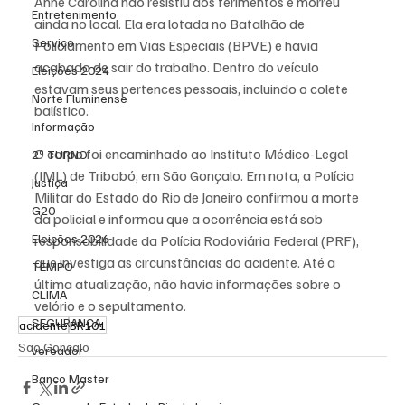
Anne Carolina não resistiu aos ferimentos e morreu 
Entretenimento
ainda no local. Ela era lotada no Batalhão de 
Serviço
Policiamento em Vias Especiais (BPVE) e havia 
acabado de sair do trabalho. Dentro do veículo 
Eleições 2024
estavam seus pertences pessoais, incluindo o colete 
Norte Fluminense
balístico.
Informação
O corpo foi encaminhado ao Instituto Médico-Legal 
2º TURNO
(IML) de Tribobó, em São Gonçalo. Em nota, a Polícia 
Justiça
Militar do Estado do Rio de Janeiro confirmou a morte 
G20
da policial e informou que a ocorrência está sob 
Eleições 2026
responsabilidade da Polícia Rodoviária Federal (PRF), 
que investiga as circunstâncias do acidente. Até a 
TEMPO
última atualização, não havia informações sobre o 
CLIMA
velório e o sepultamento.
SEGURANÇA
acidente
BR101
São Gonçalo
vereador
Banco Master