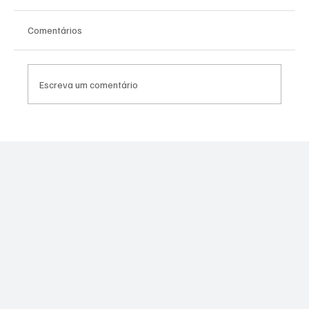
Comentários
Escreva um comentário
Justiça marca audiência do caso de jovem
esfaqueada em SG após se recusar a
namorar com agressor