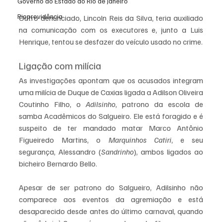
Governo do Estado do Rio de Janeiro
Rioprevidência
Outro denunciado, Lincoln Reis da Silva, teria auxiliado 
na comunicação com os executores e, junto a Luis 
Henrique, tentou se desfazer do veículo usado no crime.
Ligação com milícia
As investigações apontam que os acusados integram 
uma milícia de Duque de Caxias ligada a Adilson Oliveira 
Coutinho Filho, o 
Adilsinho
, patrono da escola de 
samba Acadêmicos do Salgueiro. Ele está foragido e é 
suspeito de ter mandado matar Marco Antônio 
Figueiredo Martins, o 
Marquinhos Catiri
, e seu 
segurança, Alessandro (
Sandrinho
), ambos ligados ao 
bicheiro Bernardo Bello.
Apesar de ser patrono do Salgueiro, Adilsinho não 
comparece aos eventos da agremiação e está 
desaparecido desde antes do último carnaval, quando 