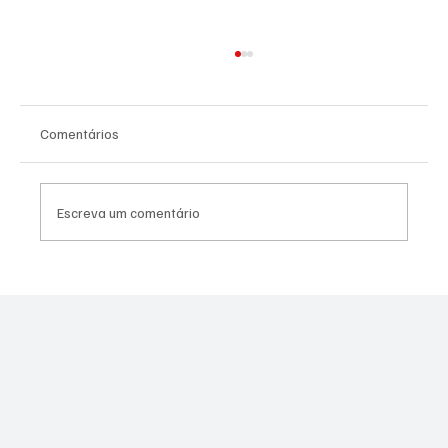
Comentários
Escreva um comentário
Canella muda estratégia para 2026 e pode
disputar vaga na Alerj