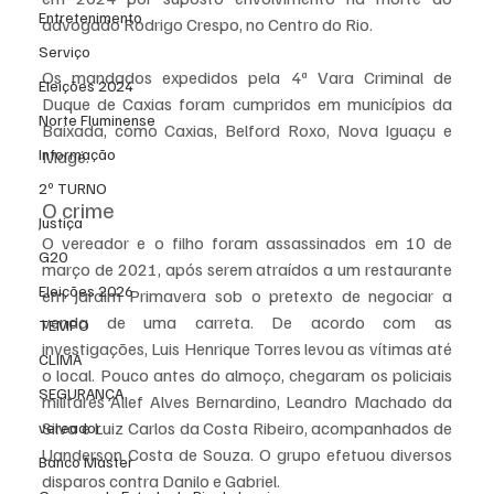
Entretenimento
advogado Rodrigo Crespo, no Centro do Rio.
Serviço
Os mandados expedidos pela 4ª Vara Criminal de 
Eleições 2024
Duque de Caxias foram cumpridos em municípios da 
Norte Fluminense
Baixada, como Caxias, Belford Roxo, Nova Iguaçu e 
Informação
Magé.
2º TURNO
O crime
Justiça
O vereador e o filho foram assassinados em 10 de 
G20
março de 2021, após serem atraídos a um restaurante 
Eleições 2026
em Jardim Primavera sob o pretexto de negociar a 
venda de uma carreta. De acordo com as 
TEMPO
investigações, Luis Henrique Torres levou as vítimas até 
CLIMA
o local. Pouco antes do almoço, chegaram os policiais 
SEGURANÇA
militares Allef Alves Bernardino, Leandro Machado da 
Silva e Luiz Carlos da Costa Ribeiro, acompanhados de 
vereador
Uanderson Costa de Souza. O grupo efetuou diversos 
Banco Master
disparos contra Danilo e Gabriel.