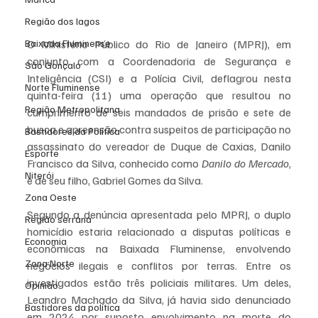
Região dos lagos
Baixada Fluminense
O Ministério Público do Rio de Janeiro (MPRJ), em 
conjunto com a Coordenadoria de Segurança e 
São Gonçalo
Inteligência (CSI) e a Polícia Civil, deflagrou nesta 
Norte Fluminense
quinta-feira (11) uma operação que resultou no 
Região Metropolitana
cumprimento de seis mandados de prisão e sete de 
busca e apreensão contra suspeitos de participação no 
Bastidores da Política
assassinato do vereador de Duque de Caxias, Danilo 
Esporte
Francisco da Silva, conhecido como 
Danilo do Mercado
, 
Niterói
e de seu filho, Gabriel Gomes da Silva.
Zona Oeste
Segundo a denúncia apresentada pelo MPRJ, o duplo 
Região serrana
homicídio estaria relacionado a disputas políticas e 
Economia
econômicas na Baixada Fluminense, envolvendo 
Zona Norte
negócios ilegais e conflitos por terras. Entre os 
investigados estão três policiais militares. Um deles, 
Opinião
Leandro Machado da Silva, já havia sido denunciado 
Bastidores da política
em 2024 por suposto envolvimento na morte do 