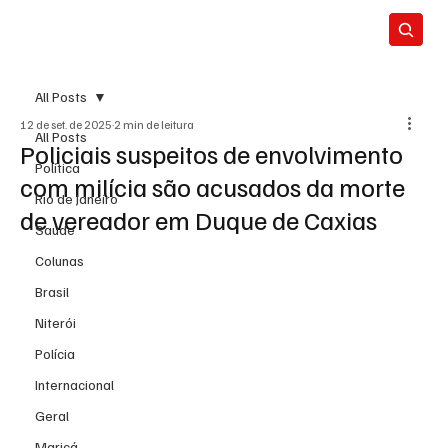
All Posts
12 de set. de 2025
2 min de leitura
All Posts
Policiais suspeitos de envolvimento
Política
com milícia são acusados da morte
Rio de Janeiro
de vereador em Duque de Caxias
Saúde
Colunas
Brasil
Niterói
Polícia
Internacional
Geral
Maricá