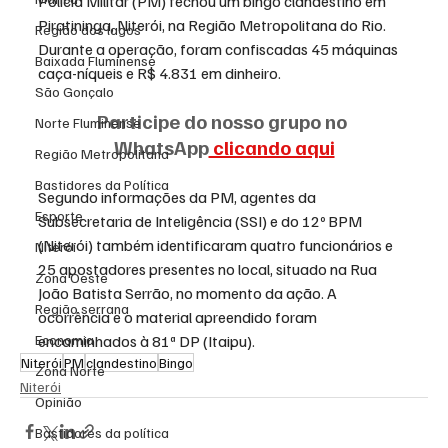
Polícia Militar (PM) fechou um bingo clandestino em 
Piratininga, Niterói, na Região Metropolitana do Rio. 
Região dos lagos
Durante a operação, foram confiscadas 45 máquinas 
Baixada Fluminense
caça-níqueis e R$ 4.831 em dinheiro.
São Gonçalo
Participe do nosso grupo no 
Norte Fluminense
WhatsApp
 clicando aqui
Região Metropolitana
Bastidores da Política
Segundo informações da PM, agentes da 
Esporte
Subsecretaria de Inteligência (SSI) e do 12º BPM 
(Niterói) também identificaram quatro funcionários e 
Niterói
25 apostadores presentes no local, situado na Rua 
Zona Oeste
João Batista Serrão, no momento da ação. A 
Região serrana
ocorrência e o material apreendido foram 
Economia
encaminhados à 81ª DP (Itaipu).
Niterói
PM
clandestino
Bingo
Zona Norte
Niterói
Opinião
Bastidores da política