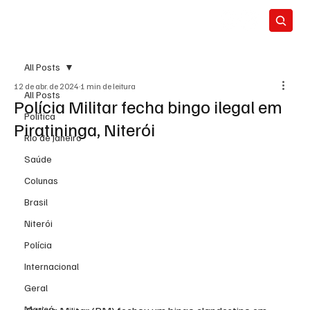
All Posts
12 de abr. de 2024
1 min de leitura
All Posts
Polícia Militar fecha bingo ilegal em
Política
Piratininga, Niterói
Rio de Janeiro
Saúde
Colunas
Brasil
Niterói
Polícia
Internacional
Geral
Maricá