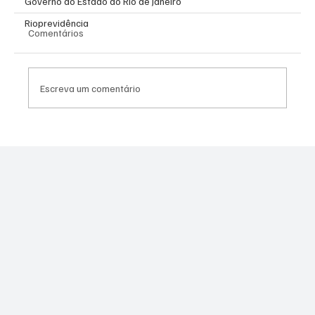
Governo do Estado do Rio de Janeiro
Rioprevidência
Comentários
Escreva um comentário
Niterói tem alerta de tempestade e semana
será marcada por chuva intensa