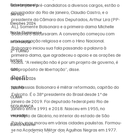
Entretenimento
lideranças e pré-candidatos a diversos cargos, estão o 
governador do Rio de Janeiro, Claudio Castro, e o 
Serviço
presidente da Câmara dos Deputados, Arthur Lira (PP-
Eleições 2024
AL). Somente Bolsonaro e a primeira-dama Michelle 
Norte Fluminense
Bolsonaro discursaram. A convenção começou com 
uma pregação religiosa e com o Hino Nacional. 
Informação
Bolsonaro iniciou sua fala passando a palavra à 
2º TURNO
primeira-dama, que agradeceu o apoio e as orações de 
Justiça
todos. “A reeleição não é por um projeto de governo, é 
um propósito de libertação”, disse.
G20
Perfil
Eleições 2026
Jair Messias Bolsonaro é militar reformado, capitão do 
TEMPO
Exército. É o 38º presidente do Brasil desde 1º de 
CLIMA
janeiro de 2019. Foi deputado federal pelo Rio de 
SEGURANÇA
Janeiro entre 1991 e 2018. Nasceu em 1955, no 
vereador
município de Glicério, no interior do estado de São 
Paulo, mas morou em várias cidades paulistas. Formou-
Banco Master
se na Academia Militar das Agulhas Negras em 1977. 