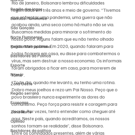
Rio de Janeiro, Bolsonaro lembrou dificuldades 
Região dos lagos
registradas em três anos e meio de governo. “Tivemos 
que enfrentar uma pandemia, uma guerra que não 
Baixada Fluminense
acabou ainda, uma seca como há muito não se via. 
São Gonçalo
Buscamos medidas para minorar o sofrimento do 
Norte Fluminense
nosso povo. Alguns falam que eu não tenho olhado 
pelos mais pobres. Em 2020, quando falaram para 
Região Metropolitana
todos ficarem em casa, eu disse para combatermos o 
Bastidores da Política
vírus, mas sem destruir a nossa economia. Os informais 
Esporte
foram obrigados a ficar em casa, para morrerem de 
Niterói
fome”.
“Todo dia, quando me levanto, eu tenho uma rotina. 
Zona Oeste
Dobro meus joelhos e rezo um Pai Nosso. Peço que o 
Região serrana
povo brasileiro nunca experimente as dores do 
Economia
comunismo. Peço força para resistir e coragem para 
decidir. Por vezes, tento entender como cheguei até 
Zona Norte
aqui. Neste país, quando acreditamos, os nossos 
Opinião
sonhos tornam-se realidade”, disse Bolsonaro.
Bastidores da política
Entre os convidados presentes, além de várias 