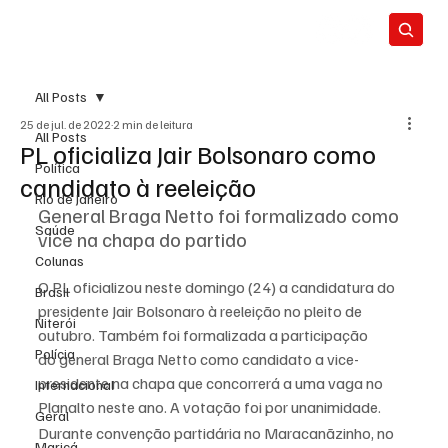
All Posts
25 de jul. de 2022
2 min de leitura
All Posts
PL oficializa Jair Bolsonaro como
Política
candidato à reeleição
Rio de Janeiro
General Braga Netto foi formalizado como 
Saúde
vice na chapa do partido
Colunas
O PL oficializou neste domingo (24) a candidatura do 
Brasil
presidente Jair Bolsonaro à reeleição no pleito de 
Niterói
outubro. Também foi formalizada a participação 
Polícia
do general Braga Netto como candidato a vice-
presidente na chapa que concorrerá a uma vaga no 
Internacional
Planalto neste ano. A votação foi por unanimidade.
Geral
Durante convenção partidária no Maracanãzinho, no 
Maricá