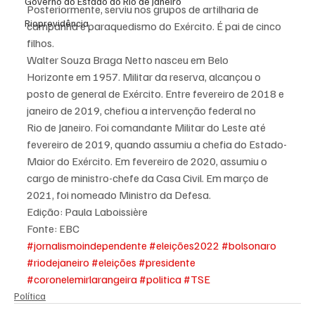
Governo do Estado do Rio de Janeiro
Posteriormente, serviu nos grupos de artilharia de 
Rioprevidência
campanha e paraquedismo do Exército. É pai de cinco 
filhos.
Walter Souza Braga Netto nasceu em Belo 
Horizonte em 1957. Militar da reserva, alcançou o 
posto de general de Exército. Entre fevereiro de 2018 e 
janeiro de 2019, chefiou a intervenção federal no 
Rio de Janeiro. Foi comandante Militar do Leste até 
fevereiro de 2019, quando assumiu a chefia do Estado-
Maior do Exército. Em fevereiro de 2020, assumiu o 
cargo de ministro-chefe da Casa Civil. Em março de 
2021, foi nomeado Ministro da Defesa.
Edição: Paula Laboissière
Fonte: EBC
#jornalismoindependente
#eleições2022
#bolsonaro
#riodejaneiro
#eleições
#presidente
#coronelemirlarangeira
#politica
#TSE
Política