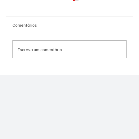
Comentários
Escreva um comentário
Moraes derruba todas as restrições contra
Canella após comprovação de que fuzil era
legal