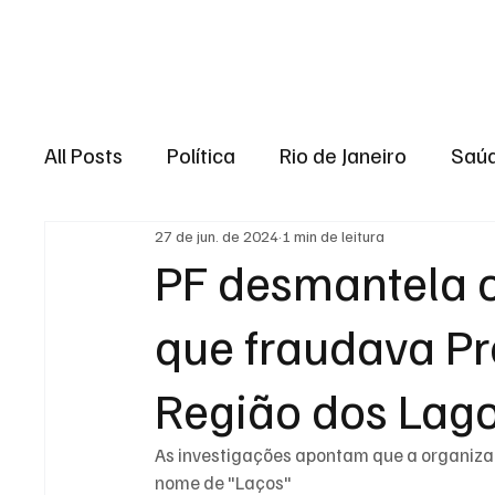
Brasil
Rio de J
All Posts
Política
Rio de Janeiro
Saú
27 de jun. de 2024
1 min de leitura
Região dos lagos
Baixada Fluminense
PF desmantela 
que fraudava Pr
Esporte
Niterói
Zona Oeste
Re
Região dos Lag
Entretenimento
Serviço
Eleições 
As investigações apontam que a organizaç
nome de "Laços"