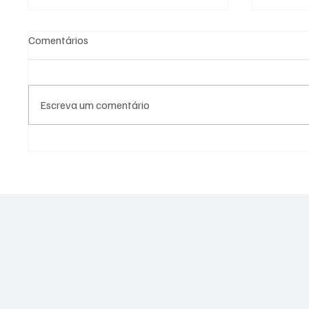
Comentários
Escreva um comentário
STJ solta assassino que matou
Deputa
segurança em Búzios; família
MPRJ a
da vítima segue esperando
partic
justiça
escola 