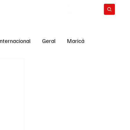
Internacional
Geral
Maricá
tropolitana
Bastidores da Política
ião
Bastidores da política
URNO