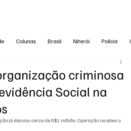
aneiro
Política
Bastidores da Política
de
Colunas
Brasil
Niterói
Polícia
São Gonçalo
Norte Fluminense
Região Me
organização criminosa
evidência Social na
gião serrana
Economia
Zona Norte
Opin
os
2024
Norte Fluminense
Informação
2º T
ão já desviou cerca de R$1 milhão. 
Operação recebeu o 