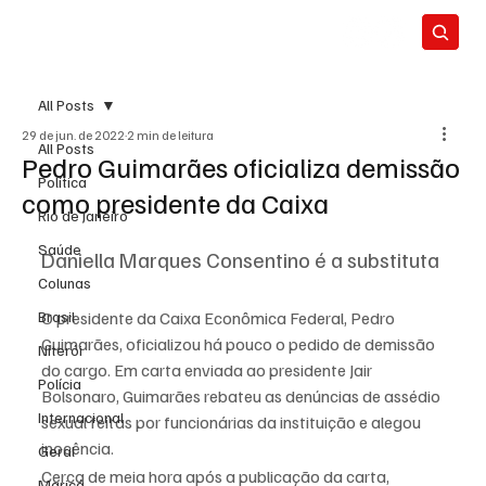
All Posts
29 de jun. de 2022
2 min de leitura
All Posts
Pedro Guimarães oficializa demissão
Política
como presidente da Caixa
Rio de Janeiro
Saúde
Daniella Marques Consentino é a substituta
Colunas
Brasil
O presidente da Caixa Econômica Federal, Pedro 
Guimarães, oficializou há pouco o pedido de demissão 
Niterói
do cargo. Em carta enviada ao presidente Jair 
Polícia
Bolsonaro, Guimarães rebateu as denúncias de assédio 
Internacional
sexual feitas por funcionárias da instituição e alegou 
inocência.
Geral
Cerca de meia hora após a publicação da carta, 
Maricá