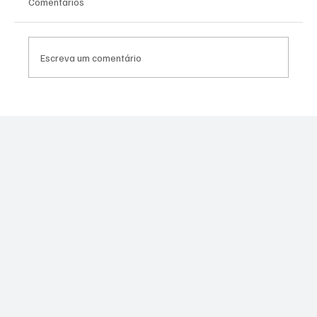
Comentários
Escreva um comentário
Moraes derruba todas as restrições contra
Canella após comprovação de que fuzil era
legal