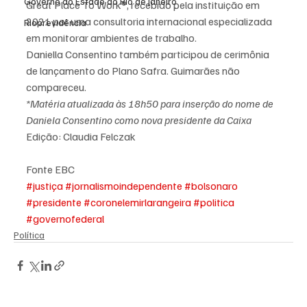
Governo do Estado do Rio de Janeiro
Great Place To Work®, recebido pela instituição em 
2021 por uma consultoria internacional especializada 
Rioprevidência
em monitorar ambientes de trabalho.
Daniella Consentino também participou de cerimônia 
de lançamento do Plano Safra. Guimarães não 
compareceu.
*Matéria atualizada às 18h50 para inserção do nome de 
Daniela Consentino como nova presidente da Caixa
Edição: Claudia Felczak
Fonte EBC
#justiça
#jornalismoindependente
#bolsonaro
#presidente
#coronelemirlarangeira
#politica
#governofederal
Política