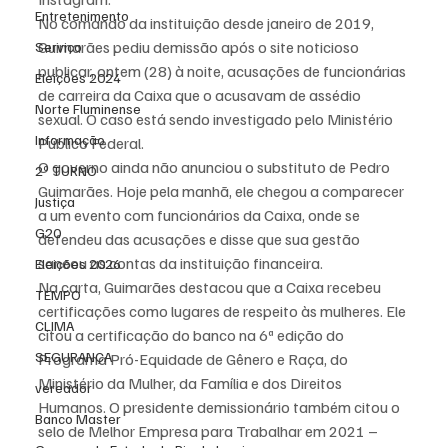
Entretenimento
No comando da instituição desde janeiro de 2019, 
Guimarães pediu demissão após o site noticioso 
Serviço
publicar, ontem (28) à noite, acusações de funcionárias 
Eleições 2024
de carreira da Caixa que o acusavam de assédio 
Norte Fluminense
sexual. O caso está sendo investigado pelo Ministério 
Informação
Público Federal.
O governo ainda não anunciou o substituto de Pedro 
2º TURNO
Guimarães. Hoje pela manhã, ele chegou a comparecer 
Justiça
a um evento com funcionários da Caixa, onde se 
G20
defendeu das acusações e disse que sua gestão 
saneou as contas da instituição financeira.
Eleições 2026
Na carta, Guimarães destacou que a Caixa recebeu 
TEMPO
certificações como lugares de respeito às mulheres. Ele 
CLIMA
citou a certificação do banco na 6ª edição do 
SEGURANÇA
Programa Pró-Equidade de Gênero e Raça, do 
Ministério da Mulher, da Família e dos Direitos 
vereador
Humanos. O presidente demissionário também citou o 
Banco Master
selo de Melhor Empresa para Trabalhar em 2021 – 