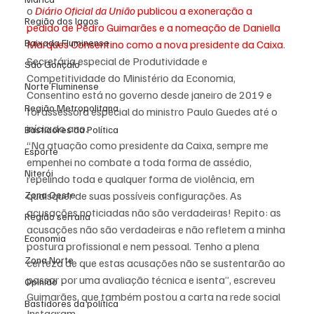
o 
Diário Oficial da União
 publicou a exoneração a 
Região dos lagos
pedido de Pedro Guimarães e a nomeação de Daniella 
Baixada Fluminense
Marques Consentino como a nova presidente da Caixa
. 
Secretária especial de Produtividade e 
São Gonçalo
Competitividade do Ministério da Economia, 
Norte Fluminense
Consentino está no governo desde janeiro de 2019 e 
Região Metropolitana
foi assessora especial do ministro Paulo Guedes até o 
início do ano.
Bastidores da Política
“Na atuação como presidente da Caixa, sempre me 
Esporte
empenhei no combate a toda forma de assédio, 
Niterói
repelindo toda e qualquer forma de violência, em 
Zona Oeste
quaisquer de suas possíveis configurações. As 
acusações noticiadas não são verdadeiras! Repito: as 
Região serrana
acusações não são verdadeiras e não refletem a minha 
Economia
postura profissional e nem pessoal. Tenho a plena 
Zona Norte
certeza de que estas acusações não se sustentarão ao 
passar por uma avaliação técnica e isenta”, escreveu 
Opinião
Guimarães, que também postou a carta na rede social 
Bastidores da política
Instagram.