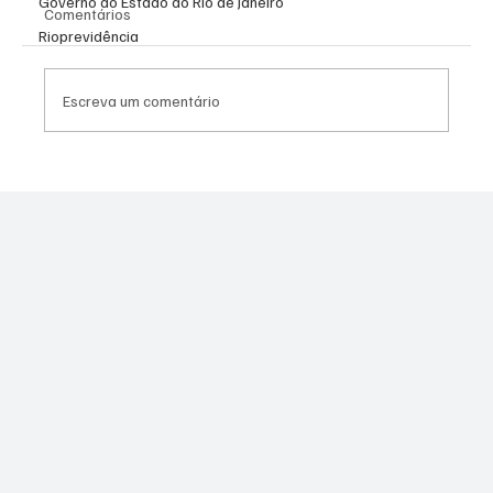
Governo do Estado do Rio de Janeiro
Comentários
Rioprevidência
Escreva um comentário
Assessor do vereador Túlio do PSOL é
preso por suspeita de estupro coletivo em
Niterói