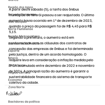
Região dos lagos
A partir deste sábado (5), a tarifa dos ônibus 
Baixada Fluminense
municipais de Niterói passou a ser reajustada. O último 
aumento havia ocorrido em 1º de dezembro de 2023, 
São Gonçalo
quando o preço da passagem foi de R$ 4,45 para R$ 
Norte Fluminense
5,15.
Região Metropolitana
Segundo a prefeitura, o aumento está em 
conformidade com as cláusulas dos contratos de 
Bastidores da Política
concessão das empresas de ônibus e foi determinado 
Esporte
pela Justiça, dentro de um acordo homologado. O 
Niterói
reajuste leva em consideração a inflação medida pelo 
Zona Oeste
IPCA acumulado entre dezembro de 2022 e novembro 
de 2024. A principal razão do aumento é garantir a 
Região serrana
sustentabilidade financeira do sistema de transporte 
Economia
coletivo da cidade.
Zona Norte
Opinião
Bastidores da política