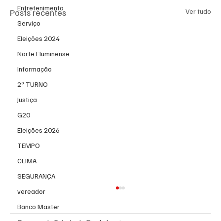
Entretenimento
Posts recentes
Ver tudo
Serviço
Eleições 2024
Norte Fluminense
Informação
2º TURNO
Justiça
G20
Eleições 2026
TEMPO
CLIMA
SEGURANÇA
vereador
Banco Master