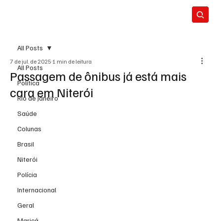
All Posts
7 de jul. de 2025
1 min de leitura
All Posts
Passagem de ônibus já está mais
Política
cara em Niterói
Rio de Janeiro
Saúde
Colunas
Brasil
Niterói
Polícia
Internacional
Geral
Maricá