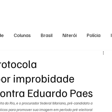
aneiro
Política
Bastidores da Política
de
Colunas
Brasil
Niterói
Polícia
São Gonçalo
Norte Fluminense
Região Me
rotocola
por improbidade
gião serrana
Economia
Zona Norte
Opin
contra Eduardo Paes
2024
Norte Fluminense
Informação
2º T
ta do Rio, e o procurador federal Mariano, pré-candidato a 
blicos para promover sua imagem em período pré-eleitoral