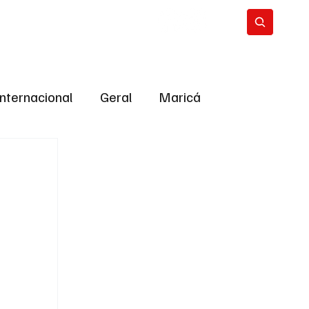
Internacional
Geral
Maricá
tropolitana
Bastidores da Política
ião
Bastidores da política
URNO