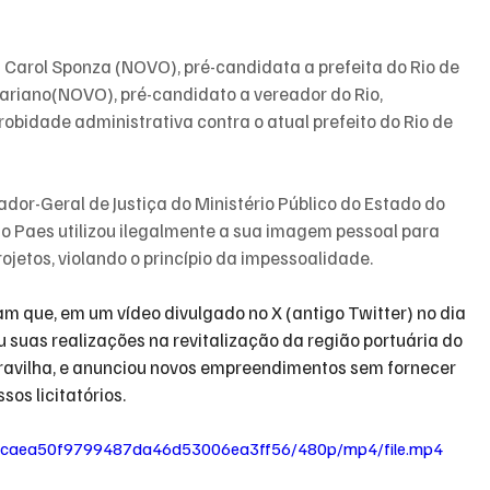
Carol Sponza (NOVO), pré-candidata a prefeita do Rio de 
Mariano(NOVO), pré-candidato a vereador do Rio, 
bidade administrativa contra o atual prefeito do Rio de 
or-Geral de Justiça do Ministério Público do Estado do 
rdo Paes utilizou ilegalmente a sua imagem pessoal para 
ojetos, violando o princípio da impessoalidade.
 que, em um vídeo divulgado no X (antigo Twitter) no dia 
suas realizações na revitalização da região portuária do 
ravilha, e anunciou novos empreendimentos sem fornecer 
sos licitatórios.
a_1caea50f9799487da46d53006ea3ff56/480p/mp4/file.mp4