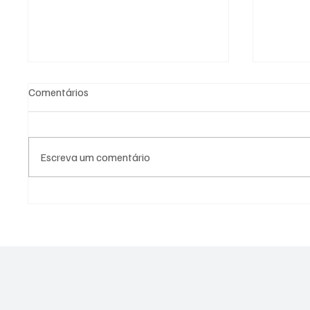
Comentários
Escreva um comentário
PL Niterói estrutura projeto
Moraes
eleitoral e aposta em
restriç
lideranças para ampliar
comprov
representação no Rio de
legal
Janeiro