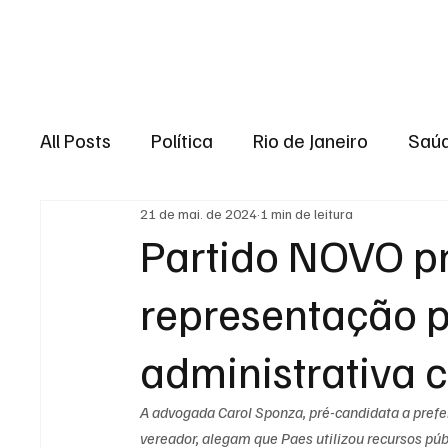
Brasil
Rio de J
All Posts
Política
Rio de Janeiro
Saú
21 de mai. de 2024
1 min de leitura
Região dos lagos
Baixada Fluminense
Partido NOVO p
representação 
Esporte
Niterói
Zona Oeste
Re
administrativa 
Entretenimento
Serviço
Eleições 
A advogada Carol Sponza, pré-candidata a prefei
vereador, alegam que Paes utilizou recursos pú