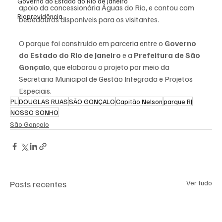
Governo do Estado do Rio de Janeiro
apoio da concessionária Águas do Rio, e contou com 
Rioprevidência
bebedouros disponíveis para os visitantes.
O parque foi construído em parceria entre o 
Governo 
do Estado do Rio de Janeiro
 e a 
Prefeitura de São 
Gonçalo
, que elaborou o projeto por meio da 
Secretaria Municipal de Gestão Integrada e Projetos 
Especiais.
PL
DOUGLAS RUAS
SÃO GONÇALO
Capitão Nelson
parque RJ
NOSSO SONHO
São Gonçalo
Posts recentes
Ver tudo