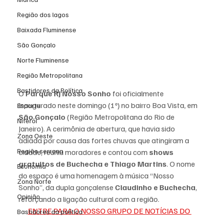
Região dos lagos
Baixada Fluminense
São Gonçalo
Norte Fluminense
Região Metropolitana
Bastidores da Política
O 
Parque RJ Nosso Sonho
 foi oficialmente 
inaugurado neste domingo (1º) no bairro Boa Vista, em 
Esporte
São Gonçalo
 (Região Metropolitana do Rio de 
Niterói
Janeiro). A cerimônia de abertura, que havia sido 
Zona Oeste
adiada por causa das fortes chuvas que atingiram a 
Região serrana
cidade, reuniu moradores e contou com 
shows 
gratuitos de Buchecha e Thiago Martins
. O nome 
Economia
do espaço é uma homenagem à música “Nosso 
Zona Norte
Sonho”, da dupla gonçalense 
Claudinho e Buchecha
, 
Opinião
reforçando a ligação cultural com a região.
ENTRE PARA O NOSSO GRUPO DE NOTÍCIAS DO 
Bastidores da política