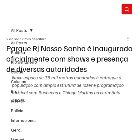
All Posts
2 de mar.
2 min de leitura
All Posts
Parque RJ Nosso Sonho é inaugurado
Política
oficialmente com shows e presença
Rio de Janeiro
de diversas autoridades
Saúde
Novo espaço de 35 mil metros quadrados é entregue à 
Colunas
população com ampla estrutura de lazer e programação 
Brasil
musical com Buchecha e Thiago Martins na cerimônia 
oficial.
Niterói
Polícia
Internacional
Geral
Maricá