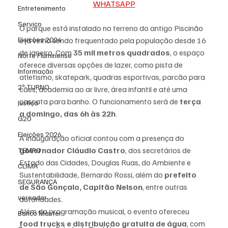
WHATSAPP
Entretenimento
Serviço
O parque está instalado no terreno do antigo Piscinão 
Eleições 2024
e já vinha sendo frequentado pela população desde 16 
de janeiro. Com 
35 mil metros quadrados
, o espaço 
Norte Fluminense
oferece diversas opções de lazer, como pista de 
Informação
atletismo, skatepark, quadras esportivas, parcão para 
2º TURNO
cães, academia ao ar livre, área infantil e até uma 
cascata para banho. O funcionamento será de 
terça 
Justiça
a domingo, das 6h às 22h
.
G20
Eleições 2026
A inauguração oficial contou com a presença do 
governador Cláudio Castro
, dos secretários de 
TEMPO
Estado das Cidades, Douglas Ruas, do Ambiente e 
CLIMA
Sustentabilidade, Bernardo Rossi, além do 
prefeito 
SEGURANÇA
de São Gonçalo, Capitão Nelson
, entre outras 
vereador
autoridades.
Além da programação musical, o evento ofereceu 
Banco Master
food trucks e distribuição gratuita de água
, com 