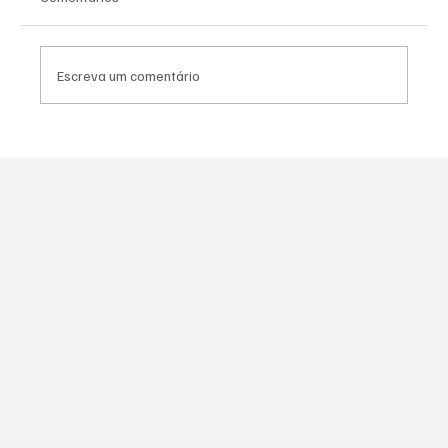
Escreva um comentário
PL Niterói estrutura projeto eleitoral e
aposta em lideranças para ampliar
representação no Rio de Janeiro