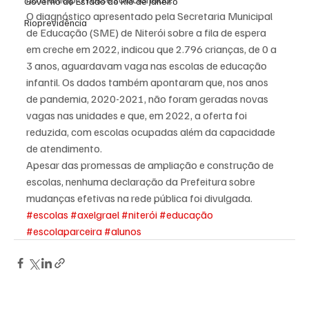
Governo do Estado do Rio de Janeiro
O diagnóstico apresentado pela Secretaria Municipal 
Rioprevidência
de Educação (SME) de Niterói sobre a fila de espera 
em creche em 2022, indicou que 2.796 crianças, de 0 a 
3 anos, aguardavam vaga nas escolas de educação 
infantil. Os dados também apontaram que, nos anos 
de pandemia, 2020-2021, não foram geradas novas 
vagas nas unidades e que, em 2022, a oferta foi 
reduzida, com escolas ocupadas além da capacidade 
de atendimento.
Apesar das promessas de ampliação e construção de 
escolas, nenhuma declaração da Prefeitura sobre 
mudanças efetivas na rede pública foi divulgada.
#escolas
#axelgrael
#niterói
#educação
#escolaparceira
#alunos