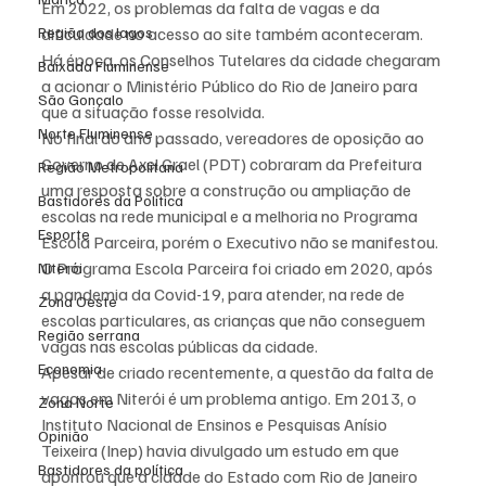
Em 2022, os problemas da falta de vagas e da 
Região dos lagos
dificuldade no acesso ao site também aconteceram. 
Há época, os Conselhos Tutelares da cidade chegaram 
Baixada Fluminense
a acionar o Ministério Público do Rio de Janeiro para 
São Gonçalo
que a situação fosse resolvida.
Norte Fluminense
No final do ano passado, vereadores de oposição ao 
Governo de Axel Grael (PDT) cobraram da Prefeitura 
Região Metropolitana
uma resposta sobre a construção ou ampliação de 
Bastidores da Política
escolas na rede municipal e a melhoria no Programa 
Esporte
Escola Parceira, porém o Executivo não se manifestou.
O Programa Escola Parceira foi criado em 2020, após 
Niterói
a pandemia da Covid-19, para atender, na rede de 
Zona Oeste
escolas particulares, as crianças que não conseguem 
Região serrana
vagas nas escolas públicas da cidade.
Economia
Apesar de criado recentemente, a questão da falta de 
vagas em Niterói é um problema antigo. Em 2013, o 
Zona Norte
Instituto Nacional de Ensinos e Pesquisas Anísio 
Opinião
Teixeira (Inep) havia divulgado um estudo em que 
Bastidores da política
apontou que a cidade do Estado com Rio de Janeiro 