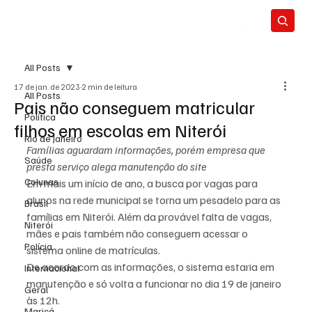
All Posts
17 de jan. de 2023
2 min de leitura
All Posts
Pais não conseguem matricular
Política
filhos em escolas em Niterói
Rio de Janeiro
Famílias aguardam informações, porém empresa que 
Saúde
presta serviço alega manutenção do site
Colunas
Em mais um início de ano, a busca por vagas para 
alunos na rede municipal se torna um pesadelo para as 
Brasil
famílias em Niterói. Além da provável falta de vagas, 
Niterói
mães e pais também não conseguem acessar o 
Polícia
sistema online de matrículas.
De acordo com as informações, o sistema estaria em 
Internacional
manutenção e só volta a funcionar no dia 19 de janeiro 
Geral
às 12h.
Maricá