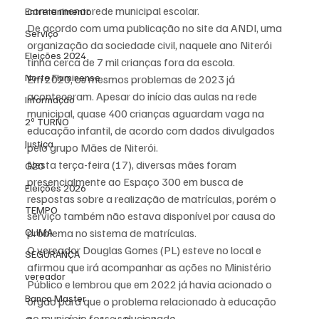
com a menor rede municipal escolar.
Entretenimento
De acordo com uma publicação no site da ANDI, uma 
Serviço
organização da sociedade civil, naquele ano Niterói 
Eleições 2024
tinha cerca de 7 mil crianças fora da escola.
Norte Fluminense
Em 2020, os mesmos problemas de 2023 já 
aconteceram. Apesar do início das aulas na rede 
Informação
municipal, quase 400 crianças aguardam vaga na 
2º TURNO
educação infantil, de acordo com dados divulgados 
Justiça
pelo grupo Mães de Niterói.
Nesta terça-feira (17), diversas mães foram 
G20
presencialmente ao Espaço 300 em busca de 
Eleições 2026
respostas sobre a realização de matrículas, porém o 
TEMPO
serviço também não estava disponível por causa do 
CLIMA
problema no sistema de matrículas.
O vereador Douglas Gomes (PL) esteve no local e 
SEGURANÇA
afirmou que irá acompanhar as ações no Ministério 
vereador
Público e lembrou que em 2022 já havia acionado o 
Banco Master
órgão para que o problema relacionado à educação 
no município fosse solucionado.