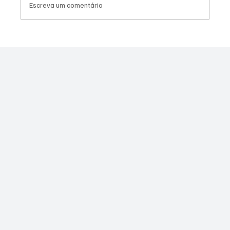
Escreva um comentário
Assessor do vereador Túlio do PSOL é
preso por suspeita de estupro coletivo em
Niterói