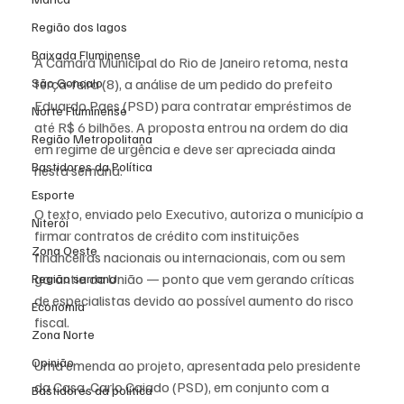
Região dos lagos
Baixada Fluminense
A Câmara Municipal do Rio de Janeiro retoma, nesta 
terça-feira (8), a análise de um pedido do prefeito 
São Gonçalo
Eduardo Paes (PSD) para contratar empréstimos de 
Norte Fluminense
até R$ 6 bilhões. A proposta entrou na ordem do dia 
Região Metropolitana
em regime de urgência e deve ser apreciada ainda 
Bastidores da Política
nesta semana.
Esporte
O texto, enviado pelo Executivo, autoriza o município a 
Niterói
firmar contratos de crédito com instituições 
Zona Oeste
financeiras nacionais ou internacionais, com ou sem 
garantia da União — ponto que vem gerando críticas 
Região serrana
de especialistas devido ao possível aumento do risco 
Economia
fiscal.
Zona Norte
Opinião
Uma emenda ao projeto, apresentada pelo presidente 
da Casa, Carlo Caiado (PSD), em conjunto com a 
Bastidores da política