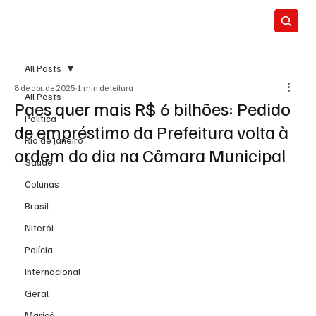
All Posts
8 de abr. de 2025
1 min de leitura
All Posts
Paes quer mais R$ 6 bilhões: Pedido
Política
de empréstimo da Prefeitura volta à
Rio de Janeiro
ordem do dia na Câmara Municipal
Saúde
Colunas
Brasil
Niterói
Polícia
Internacional
Geral
Maricá