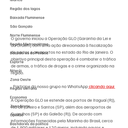
Região dos lagos
Baixada Fluminense
São Gonçalo
Norte Fluminense
O governo iniciou a Operação GLO (Garantia da Lei e 
Região Metropolitana
da Ordem) com uma ação direcionada à fiscalização 
de portos e aeroportos no estado do Rio de Janeiro. O 
Bastidores da Política
objetivo principal desta operação é combater o tráfico 
Esporte
de armas, o tráfico de drogas e o crime organizado na 
Niterói
região.
Zona Oeste
Participe do nosso grupo no WhatsApp
 clicando aqui 
Região serrana
Economia
A Operação GLO se estende aos portos de Itaguaí (RJ), 
Zona Norte
Rio de Janeiro e Santos (SP), além dos aeroportos de 
Guarulhos (SP) e do Galeão (RJ). De acordo com 
Opinião
informações fornecidas pela Marinha do Brasil, cerca 
Bastidores da política
de 1.900 militares e 120 meios, incluindo navios e 