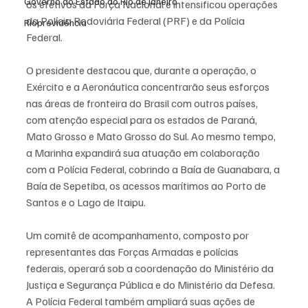
Governo do Estado do Rio de Janeiro
os efetivos da Força Nacional e intensificou operações 
da Polícia Rodoviária Federal (PRF) e da Polícia 
Rioprevidência
Federal.
O presidente destacou que, durante a operação, o 
Exército e a Aeronáutica concentrarão seus esforços 
nas áreas de fronteira do Brasil com outros países, 
com atenção especial para os estados de Paraná, 
Mato Grosso e Mato Grosso do Sul. Ao mesmo tempo, 
a Marinha expandirá sua atuação em colaboração 
com a Polícia Federal, cobrindo a Baía de Guanabara, a 
Baía de Sepetiba, os acessos marítimos ao Porto de 
Santos e o Lago de Itaipu.
Um comitê de acompanhamento, composto por 
representantes das Forças Armadas e polícias 
federais, operará sob a coordenação do Ministério da 
Justiça e Segurança Pública e do Ministério da Defesa. 
A Polícia Federal também ampliará suas ações de 