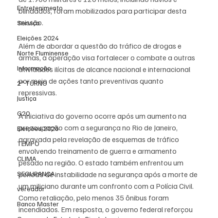
Entretenimento
blindados, foram mobilizados para participar desta 
missão.
Serviço
Eleições 2024
Além de abordar a questão do tráfico de drogas e 
Norte Fluminense
armas, a operação visa fortalecer o combate a outras 
Informação
atividades ilícitas de alcance nacional e internacional 
por meio de ações tanto preventivas quanto 
2º TURNO
repressivas.
Justiça
G20
A iniciativa do governo ocorre após um aumento na 
preocupação com a segurança no Rio de Janeiro, 
Eleições 2026
agravada pela revelação de esquemas de tráfico 
TEMPO
envolvendo treinamento de guerra e armamento 
CLIMA
pesado na região. O estado também enfrentou um 
SEGURANÇA
período de instabilidade na segurança após a morte de 
um miliciano durante um confronto com a Polícia Civil. 
vereador
Como retaliação, pelo menos 35 ônibus foram 
Banco Master
incendiados. Em resposta, o governo federal reforçou 