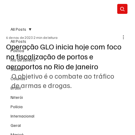
All Posts
6 de nov. de 2023
2 min de leitura
All Posts
Operação GLO inicia hoje com foco
Política
na fiscalização de portos e
Rio de Janeiro
aeroportos no Rio de Janeiro
Saúde
O objetivo é o combate ao tráfico 
Colunas
de armas e drogas.
Brasil
Niterói
Polícia
Internacional
Geral
Maricá