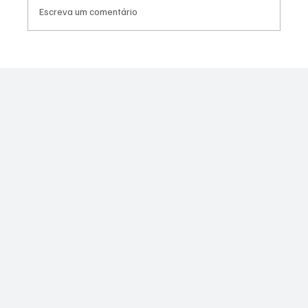
Escreva um comentário
Canella muda estratégia para 2026 e pode
disputar vaga na Alerj