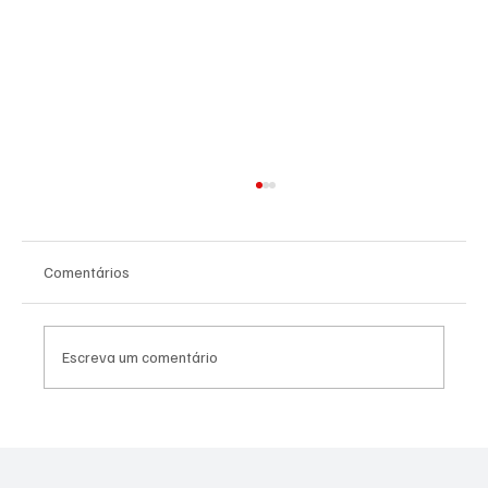
Comentários
Escreva um comentário
Assessor do vereador Túlio do PSOL é
preso por suspeita de estupro coletivo em
Niterói