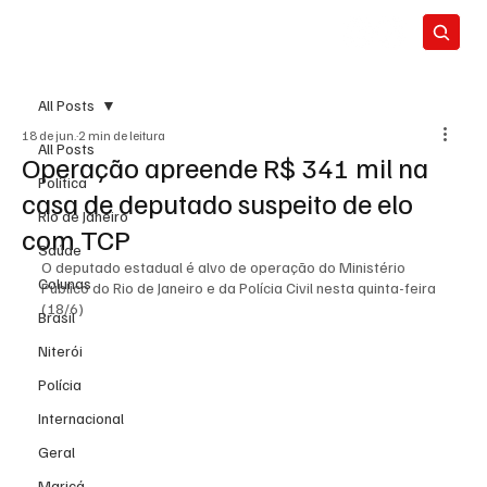
All Posts
18 de jun.
2 min de leitura
All Posts
Operação apreende R$ 341 mil na
Política
casa de deputado suspeito de elo
Rio de Janeiro
com TCP
Saúde
O deputado estadual é alvo de operação do Ministério 
Colunas
Público do Rio de Janeiro e da Polícia Civil nesta quinta-feira 
(18/6)
Brasil
Niterói
Polícia
Internacional
Geral
Maricá