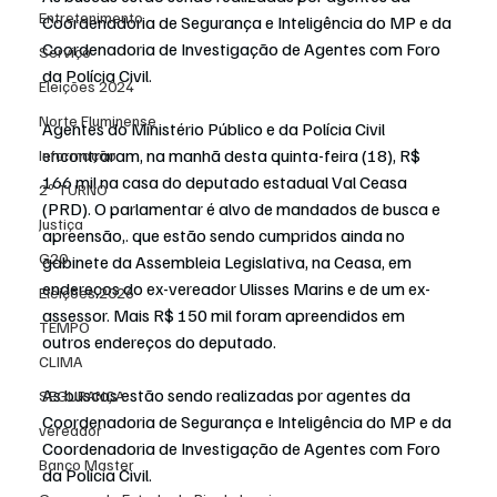
Entretenimento
Coordenadoria de Segurança e Inteligência do MP e da 
Coordenadoria de Investigação de Agentes com Foro 
Serviço
da Polícia Civil.
Eleições 2024
Norte Fluminense
Agentes do Ministério Público e da Polícia Civil 
encontraram, na manhã desta quinta-feira (18), R$ 
Informação
166 mil na casa do deputado estadual Val Ceasa 
2º TURNO
(PRD). O parlamentar é alvo de 
mandados de busca e 
Justiça
apreensão,
. que estão sendo cumpridos ainda no 
G20
gabinete da Assembleia Legislativa, na Ceasa, em 
endereços do ex-vereador Ulisses Marins e de um ex-
Eleições 2026
assessor. Mais R$ 150 mil foram apreendidos em 
TEMPO
outros endereços do deputado.
CLIMA
As buscas estão sendo realizadas por agentes da 
SEGURANÇA
Coordenadoria de Segurança e Inteligência do MP e da 
vereador
Coordenadoria de Investigação de Agentes com Foro 
Banco Master
da Polícia Civil.