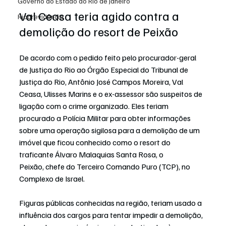
Governo do Estado do Rio de Janeiro
Val Ceasa teria agido contra a 
Rioprevidência
demolição do resort de Peixão
De acordo com o pedido feito pelo procurador-geral 
de Justiça do Rio ao Órgão Especial do Tribunal de 
Justiça do Rio, Antônio José Campos Moreira, Val 
Ceasa, Ulisses Marins e o ex-assessor são suspeitos de 
ligação com o crime organizado. Eles teriam 
procurado a Polícia Militar para obter informações 
sobre uma operação sigilosa para a 
demolição de um 
imóvel que ficou conhecido como o resort do 
traficante Álvaro Malaquias Santa Rosa, o 
Peixão, 
chefe do Terceiro Comando Puro (TCP), no 
Complexo de Israel.
Figuras públicas conhecidas na região, teriam usado a 
influência dos cargos para tentar impedir a demolição, 