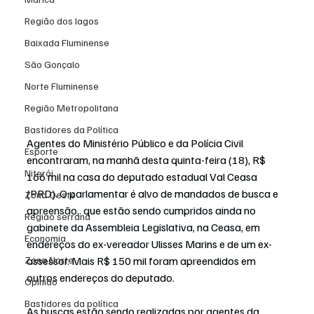
Região dos lagos
Baixada Fluminense
São Gonçalo
Norte Fluminense
Região Metropolitana
Bastidores da Política
Agentes do Ministério Público e da Polícia Civil 
Esporte
encontraram, na manhã desta quinta-feira (18), R$ 
Niterói
166 mil na casa do deputado estadual Val Ceasa 
(PRD). O parlamentar é alvo de 
mandados de busca e 
Zona Oeste
apreensão,
. que estão sendo cumpridos ainda no 
Região serrana
gabinete da Assembleia Legislativa, na Ceasa, em 
Economia
endereços do ex-vereador Ulisses Marins e de um ex-
assessor. Mais R$ 150 mil foram apreendidos em 
Zona Norte
outros endereços do deputado.
Opinião
Bastidores da política
As buscas estão sendo realizadas por agentes da 