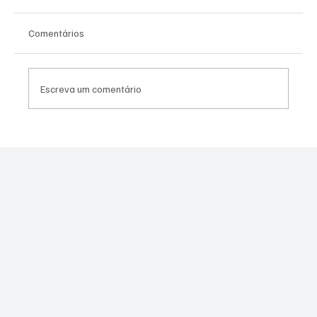
Comentários
Escreva um comentário
Assessor do vereador Túlio do PSOL é
preso por suspeita de estupro coletivo em
Niterói