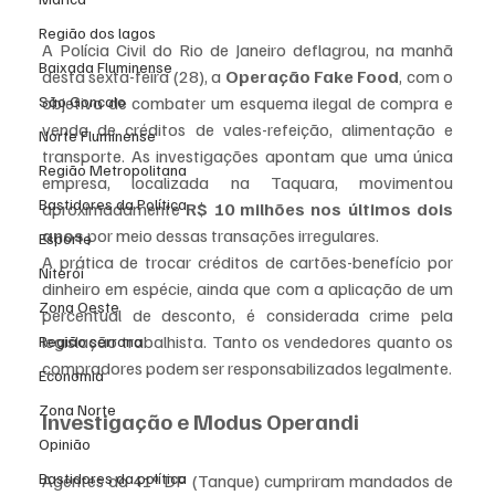
Região dos lagos
A Polícia Civil do Rio de Janeiro deflagrou, na manhã 
Baixada Fluminense
desta sexta-feira (28), a 
Operação Fake Food
, com o 
objetivo de combater um esquema ilegal de compra e 
São Gonçalo
venda de créditos de vales-refeição, alimentação e 
Norte Fluminense
transporte. As investigações apontam que uma única 
Região Metropolitana
empresa, localizada na Taquara, movimentou 
Bastidores da Política
aproximadamente 
R$ 10 milhões nos últimos dois 
anos
 por meio dessas transações irregulares.
Esporte
A prática de trocar créditos de cartões-benefício por 
Niterói
dinheiro em espécie, ainda que com a aplicação de um 
Zona Oeste
percentual de desconto, é considerada crime pela 
legislação trabalhista. Tanto os vendedores quanto os 
Região serrana
compradores podem ser responsabilizados legalmente.
Economia
Zona Norte
Investigação e Modus Operandi
Opinião
Bastidores da política
Agentes da 41ª DP (Tanque) cumpriram mandados de 