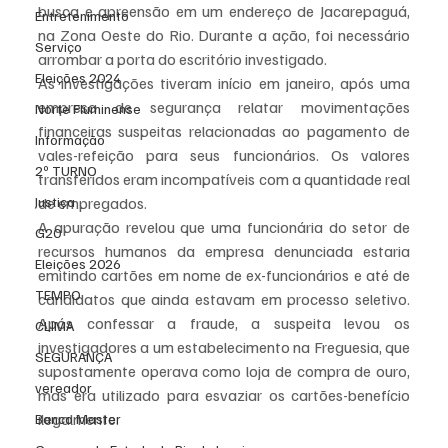
busca e apreensão em um endereço de Jacarepaguá, 
Entretenimento
na Zona Oeste do Rio. Durante a ação, foi necessário 
Serviço
arrombar a porta do escritório investigado.
Eleições 2024
As investigações tiveram início em janeiro, após uma 
empresa de segurança relatar movimentações 
Norte Fluminense
financeiras suspeitas relacionadas ao pagamento de 
Informação
vales-refeição para seus funcionários. Os valores 
2º TURNO
transferidos eram incompatíveis com a quantidade real 
de empregados.
Justiça
A apuração revelou que uma funcionária do setor de 
G20
recursos humanos da empresa denunciada estaria 
Eleições 2026
emitindo cartões em nome de ex-funcionários e até de 
TEMPO
candidatos que ainda estavam em processo seletivo. 
Após confessar a fraude, a suspeita levou os 
CLIMA
investigadores a um estabelecimento na Freguesia, que 
SEGURANÇA
supostamente operava como loja de compra de ouro, 
vereador
mas era utilizado para esvaziar os cartões-benefício 
ilegalmente.
Banco Master