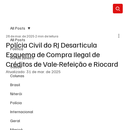
All Posts
28 de mar. de 2025
2 min de leitura
All Posts
Polícia Civil do RJ Desarticula
Política
Esquema de Compra Ilegal de
Rio de Janeiro
Créditos de Vale-Refeição e Riocard
Saúde
Atualizado:
31 de mar. de 2025
Colunas
Brasil
Niterói
Polícia
Internacional
Geral
Maricá