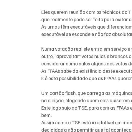
Eles querem reunião com os técnicos do TS
que realmente pode ser feito para evitar a
As urnas têm executáveis que diferencia
executável se esconde e não faz absolut
Numa votação real ele entra em serviço e
outro, “aproveitar” votos nulos e branco
considerar como nulos alguns dos votos d
As FFAAs sabe da existência deste executá
E é esta possibilidade que as FFAAs querem
Um cartão flash, que carrega as máquin
na eleição, elegendo quem eles quiserem q
Este jogo sujo do TSE, para com as FFAAs 
bem.
Assim como o TSE está irredutível em man
decididas a não permitir que tal aconteça