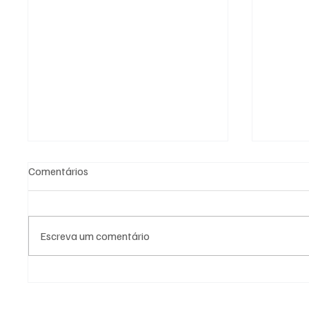
Comentários
Escreva um comentário
Fiscalização em cemitério de
PL Nite
Niterói revela ossadas
eleitor
expostas e indícios de crimes
lideran