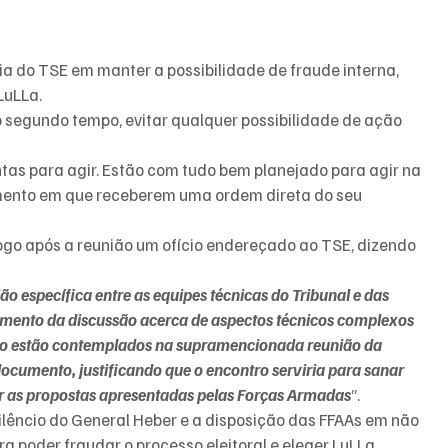
.
ia do TSE em manter a possibilidade de fraude interna, 
LuLLa.
do segundo tempo, evitar qualquer possibilidade de ação 
ntas para agir. Estão com tudo bem planejado para agir na 
omento em que receberem uma ordem direta do seu 
 logo após a reunião um ofício endereçado ao TSE, dizendo 
ão específica entre as equipes técnicas do Tribunal e das 
mento da discussão acerca de aspectos técnicos complexos 
não estão contemplados na supramencionada reunião da 
documento, justificando que o encontro serviria para sanar 
tir as propostas apresentadas pelas Forças Armadas
”.
silêncio do General Heber e a disposição das FFAAs em não 
a poder fraudar o processo eleitoral e eleger LuLLa.