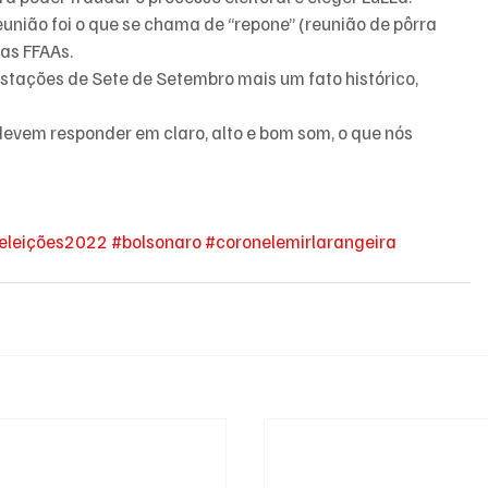
eunião foi o que se chama de “repone” (reunião de pôrra 
as FFAAs.
estações de Sete de Setembro mais um fato histórico, 
evem responder em claro, alto e bom som, o que nós 
eleições2022
#bolsonaro
#coronelemirlarangeira