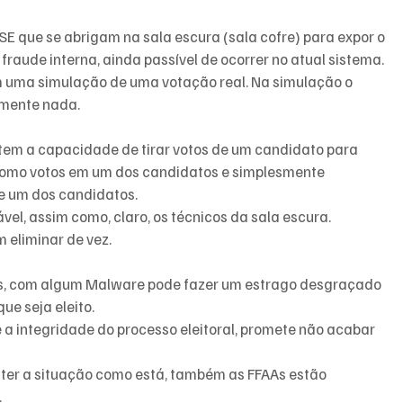
E que se abrigam na sala escura (sala cofre) para expor o 
 fraude interna, ainda passível de ocorrer no atual sistema.
m uma simulação de uma votação real. Na simulação o 
amente nada.
 tem a capacidade de tirar votos de um candidato para 
s como votos em um dos candidatos e simplesmente 
e um dos candidatos.
vel, assim como, claro, os técnicos da sala escura.
 eliminar de vez.
as, com algum Malware pode fazer um estrago desgraçado 
ue seja eleito.
e a integridade do processo eleitoral, promete não acabar 
ter a situação como está, também as FFAAs estão 
.