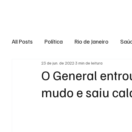
Brasil
Rio de J
All Posts
Política
Rio de Janeiro
Saú
23 de jun. de 2022
3 min de leitura
Região dos lagos
Baixada Fluminense
O General entro
mudo e saiu cal
Esporte
Niterói
Zona Oeste
Re
Entretenimento
Serviço
Eleições 