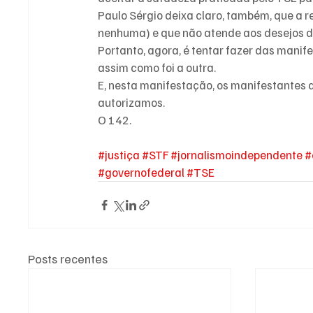
Paulo Sérgio deixa claro, também, que a r
nenhuma) e que não atende aos desejos d
Portanto, agora, é tentar fazer das manif
assim como foi a outra.
E, nesta manifestação, os manifestantes d
autorizamos.
O 142.
#justiça
#STF
#jornalismoindependente
#
#governofederal
#TSE
Posts recentes