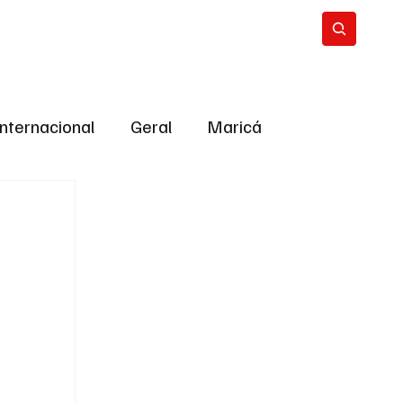
Internacional
Geral
Maricá
tropolitana
Bastidores da Política
ião
Bastidores da política
URNO