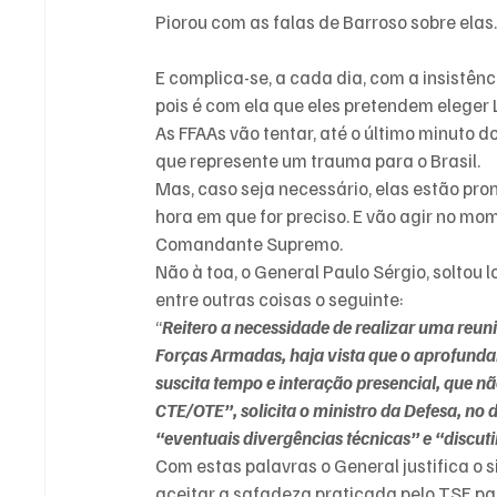
Piorou com as falas de Barroso sobre elas
E complica-se, a cada dia, com a insistênc
pois é com ela que eles pretendem eleger 
As FFAAs vão tentar, até o último minuto 
que represente um trauma para o Brasil.
Mas, caso seja necessário, elas estão pro
hora em que for preciso. E vão agir no m
Comandante Supremo.
Não à toa, o General Paulo Sérgio, soltou
entre outras coisas o seguinte:
“
Reitero a necessidade de realizar uma reuni
Forças Armadas, haja vista que o aprofunda
suscita tempo e interação presencial, que 
CTE/OTE”, solicita o ministro da Defesa, no 
“eventuais divergências técnicas” e “discu
Com estas palavras o General justifica o 
aceitar a safadeza praticada pelo TSE par