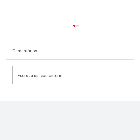
Comentários
Escreva um comentário
Contrato do VLT de Niterói de R$ 1,389
milhão vai para empresa investigada em
licitação