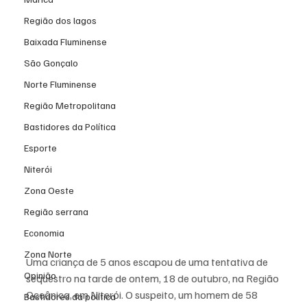
Região dos lagos
Baixada Fluminense
São Gonçalo
Norte Fluminense
Região Metropolitana
Bastidores da Política
Esporte
Niterói
Zona Oeste
Região serrana
Economia
Zona Norte
Uma criança de 5 anos escapou de uma tentativa de 
Opinião
sequestro na tarde de ontem, 18 de outubro, na Região 
Oceânica, em Niterói. O suspeito, um homem de 58 
Bastidores da política