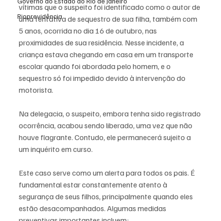
Governo do Estado do Rio de Janeiro
vítimas que o suspeito foi identificado como o autor de 
Rioprevidência
uma tentativa de sequestro de sua filha, também com 
5 anos, ocorrida no dia 16 de outubro, nas 
proximidades de sua residência. Nesse incidente, a 
criança estava chegando em casa em um transporte 
escolar quando foi abordada pelo homem, e o 
sequestro só foi impedido devido à intervenção do 
motorista.
Na delegacia, o suspeito, embora tenha sido registrado 
ocorrência, acabou sendo liberado, uma vez que não 
houve flagrante. Contudo, ele permanecerá sujeito a 
um inquérito em curso.
Este caso serve como um alerta para todos os pais. É 
fundamental estar constantemente atento à 
segurança de seus filhos, principalmente quando eles 
estão desacompanhados. Algumas medidas 
preventivas importantes incluem: