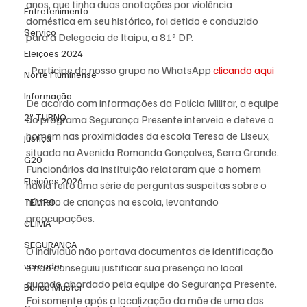
anos, que tinha duas anotações por violência 
Entretenimento
doméstica em seu histórico, foi detido e conduzido 
Serviço
para a Delegacia de Itaipu, a 81ª DP.
Eleições 2024
Participe do nosso grupo no WhatsApp
 clicando aqui 
Norte Fluminense
Informação
De acordo com informações da Polícia Militar, a equipe 
2º TURNO
do programa Segurança Presente interveio e deteve o 
homem nas proximidades da escola Teresa de Liseux, 
Justiça
situada na Avenida Romanda Gonçalves, Serra Grande. 
G20
Funcionários da instituição relataram que o homem 
Eleições 2026
havia feito uma série de perguntas suspeitas sobre o 
número de crianças na escola, levantando 
TEMPO
preocupações.
CLIMA
SEGURANÇA
O indivíduo não portava documentos de identificação 
vereador
e não conseguiu justificar sua presença no local 
quando abordado pela equipe do Segurança Presente. 
Banco Master
Foi somente após a localização da mãe de uma das 