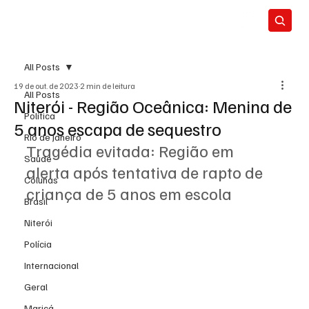
All Posts
19 de out. de 2023
2 min de leitura
All Posts
Niterói - Região Oceânica: Menina de
Política
5 anos escapa de sequestro
Rio de Janeiro
Tragédia evitada: Região em 
Saúde
alerta após tentativa de rapto de 
Colunas
criança de 5 anos em escola
Brasil
Niterói
Polícia
Internacional
Geral
Maricá