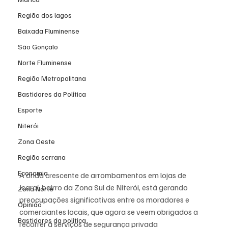
Região dos lagos
Baixada Fluminense
São Gonçalo
Norte Fluminense
Região Metropolitana
Bastidores da Política
Esporte
Niterói
Zona Oeste
Região serrana
Economia
A onda crescente de arrombamentos em lojas de 
Icaraí, bairro da Zona Sul de Niterói, está gerando 
Zona Norte
preocupações significativas entre os moradores e 
Opinião
comerciantes locais, que agora se veem obrigados a 
Bastidores da política
recorrer a serviços de segurança privada 