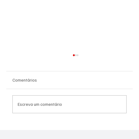
Comentários
Escreva um comentário
PL Niterói estrutura projeto eleitoral e
aposta em lideranças para ampliar