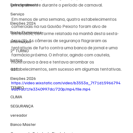
principalmente durante o período de carnaval.
Entretenimento
Serviço
Em menos de uma semana, quatro estabelecimentos 
Eleições 2024
comerciais na rua Gavião Peixoto foram alvo de 
Norte Fluminense
criminosos, conforme relatado na manhã desta sexta-
feira (9). As câmeras de segurança flagraram as 
Informação
tentativas de furto contra uma banca de jornal e uma 
2º TURNO
farmácia próxima. O infrator, agindo com cautela, 
Justiça
monitorava a área e tentava arrombar os 
estabelecimentos, sem sucesso em algumas tentativas.
G20
Eleições 2026
https://video.wixstatic.com/video/b3553a_7f71d15966794
TEMPO
edd9acf1fe3340997dc/720p/mp4/file.mp4
CLIMA
SEGURANÇA
vereador
Banco Master