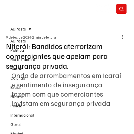
All Posts
9 de fev. de 2024
2 min de leitura
All Posts
Niterói: Bandidos aterrorizam
Política
comerciantes que apelam para
Rio de Janeiro
segurança privada.
Saúde
Onda de arrombamentos em Icaraí 
Colunas
e sentimento de insegurança 
Brasil
fazem com que comerciantes 
Niterói
invistam em segurança privada
Polícia
Internacional
Geral
Maricá