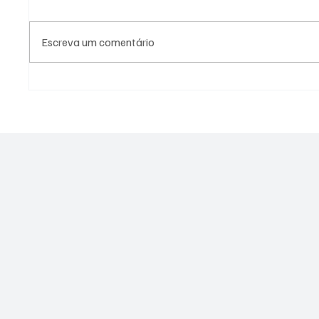
Escreva um comentário
Fiscalização em cemitério de
PL Nite
Niterói revela ossadas
eleitor
expostas e indícios de crimes
lideran
ambientais
represe
Janeiro