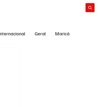
Internacional
Geral
Maricá
tropolitana
Bastidores da Política
ião
Bastidores da política
URNO