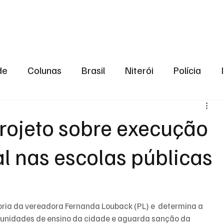
aneiro
Política
Bastidores da Política
de
Colunas
Brasil
Niterói
Polícia
São Gonçalo
Norte Fluminense
Região Me
projeto sobre execução
l nas escolas públicas
gião serrana
Economia
Zona Norte
Opin
2024
Norte Fluminense
Informação
2º T
ria da vereadora Fernanda Louback (PL) e  determina a 
 unidades de ensino da cidade e aguarda sanção da 