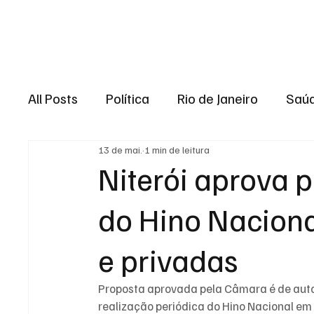
Brasil
Rio de J
All Posts
Política
Rio de Janeiro
Saú
13 de mai.
1 min de leitura
Região dos lagos
Baixada Fluminense
Niterói aprova 
do Hino Naciona
Esporte
Niterói
Zona Oeste
Re
e privadas
Entretenimento
Serviço
Eleições 
Proposta aprovada pela Câmara é de auto
realização periódica do Hino Nacional em