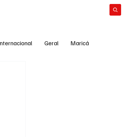
Internacional
Geral
Maricá
tropolitana
Bastidores da Política
ião
Bastidores da política
URNO