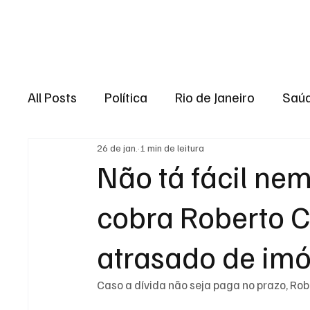
Brasil
Rio de J
All Posts
Política
Rio de Janeiro
Saú
26 de jan.
1 min de leitura
Região dos lagos
Baixada Fluminense
Não tá fácil nem
cobra Roberto C
Esporte
Niterói
Zona Oeste
Re
atrasado de imó
Entretenimento
Serviço
Eleições 
Caso a dívida não seja paga no prazo, Ro