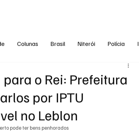
aneiro
Política
Bastidores da Política
de
Colunas
Brasil
Niterói
Polícia
São Gonçalo
Norte Fluminense
Região Me
 para o Rei: Prefeitura
arlos por IPTU
gião serrana
Economia
Zona Norte
Opin
vel no Leblon
2024
Norte Fluminense
Informação
2º T
berto pode ter bens penhorados