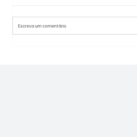
Escreva um comentário
PL Niterói estrutura projeto
Canella
eleitoral e aposta em
2026 e 
lideranças para ampliar
Alerj
representação no Rio de
Janeiro