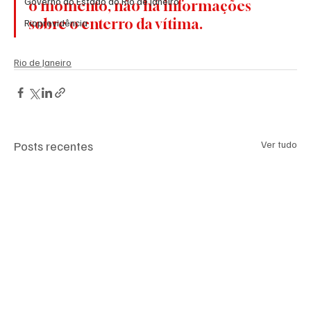
Governo do Estado do Rio de Janeiro
o momento, não há informações 
sobre o enterro da vítima.
Rioprevidência
Rio de Janeiro
Posts recentes
Ver tudo