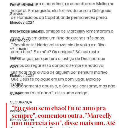
acionados para a ocorrência e encontraram Melina no 
Entretenimento
hospital. Em seguida, ela foi levada para a Delegacia 
Serviço
de Homicídios da Capital, onde permaneceu presa. 
Eleições 2024
Nas redes sociais, amigos de Marcelley lamentaram o 
Norte Fluminense
caso. A jovem deixa um filho de apenas três anos. 
Informação
"Revoltante! Nada vai trazer ela de volta e o filho 
2º TURNO
como fica? E a mãe? Os amigos? Só nos resta 
Justiça
lembranças, sei que terá a Justiça de Deus porque 
vamos carregar essa dor para sempre e nada vai 
G20
justificar tirar a vida de alguém por nenhum motivo. 
Eleições 2026
Que Deus te coloque em um bom lugar. Maldito 
TEMPO
relacionamento abusivo, o ódio nos consome, mas não 
podemos fazer nada", disse uma amiga.
CLIMA
SEGURANÇA
"Eu estou sem chão! Eu te amo pra 
vereador
sempre", comentou outra. "Marcelly 
Banco Master
não merecia isso", disse mais um. Até 