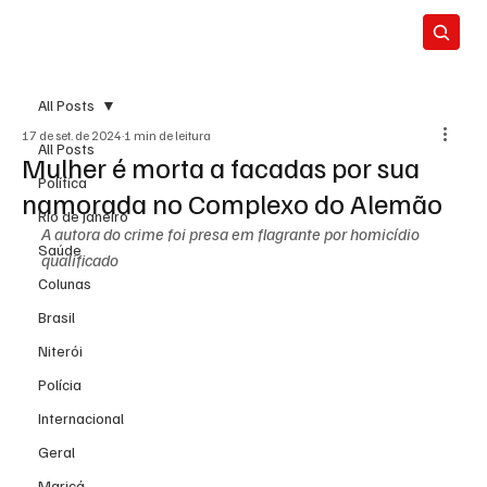
All Posts
17 de set. de 2024
1 min de leitura
All Posts
Mulher é morta a facadas por sua
Política
namorada no Complexo do Alemão
Rio de Janeiro
A autora do crime foi presa em flagrante por homicídio 
Saúde
qualificado
Colunas
Brasil
Niterói
Polícia
Internacional
Geral
Maricá