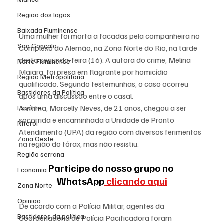
Região dos lagos
Baixada Fluminense
Uma mulher foi morta a facadas pela companheira no 
São Gonçalo
Complexo do Alemão, na Zona Norte do Rio, na tarde 
desta segunda-feira (16). A autora do crime, Melina 
Norte Fluminense
Maiara, foi presa em flagrante por homicídio 
Região Metropolitana
qualificado. Segundo testemunhas, o caso ocorreu 
Bastidores da Política
após uma discussão entre o casal.
A vítima, Marcelly Neves, de 21 anos, chegou a ser 
Esporte
socorrida e encaminhada a Unidade de Pronto 
Niterói
Atendimento (UPA) da região com diversos ferimentos 
Zona Oeste
na região do tórax, mas não resistiu.
Região serrana
Participe do nosso grupo no 
Economia
WhatsApp
 clicando aqui
Zona Norte
Opinião
De acordo com a Polícia Militar, agentes da 
Bastidores da política
Coordenadoria de Polícia Pacificadora foram 