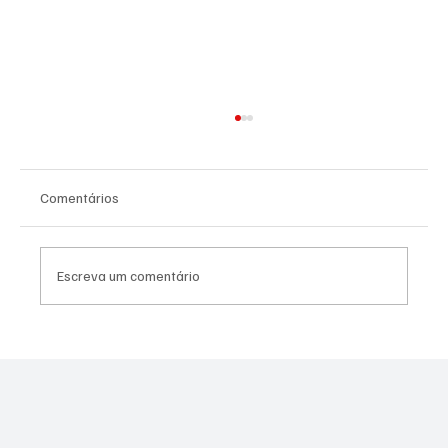
Comentários
Escreva um comentário
Canella muda estratégia para 2026 e pode
disputar vaga na Alerj