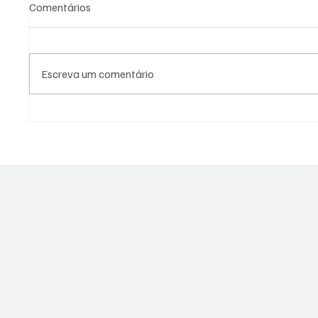
Comentários
Escreva um comentário
PL Niterói estrutura projeto
Assesso
eleitoral e aposta em
PSOL é 
lideranças para ampliar
estupro
representação no Rio de
Janeiro