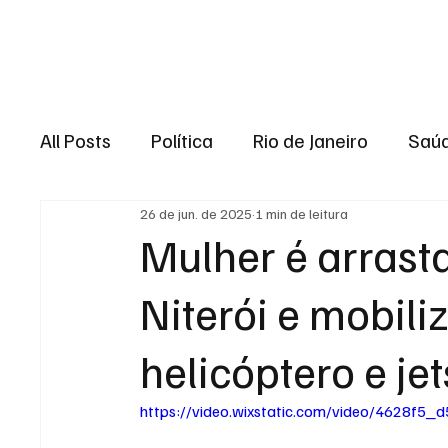
Brasil
Rio de J
All Posts
Política
Rio de Janeiro
Saú
26 de jun. de 2025
1 min de leitura
Região dos lagos
Baixada Fluminense
Mulher é arras
Niterói e mobil
Esporte
Niterói
Zona Oeste
Re
helicóptero e jet
Entretenimento
Serviço
Eleições 
https://video.wixstatic.com/video/4628f