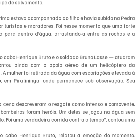
uipe de salvamento.
tima estava acompanhada do filho e havia subido na Pedra 
r turistas e moradores. Foi nesse momento que uma forte 
a para dentro d’água, arrastando-a entre as rochas e a 
o cabo Henrique Bruto e o soldado Bruno Lasse — atuaram 
ontou ainda com o apoio aéreo de um helicóptero da 
 A mulher foi retirada da água com escoriações e levada à 
 em Piratininga, onde permanece sob observação. Seu 
 cena descreveram o resgate como intenso e comovente. 
Os bombeiros foram heróis. Um deles se jogou na água sem 
ido. Foi uma verdadeira corrida contra o tempo”, contou uma 
o cabo Henrique Bruto, relatou a emoção do momento. 