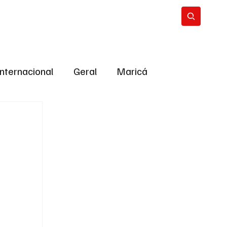
Internacional
Geral
Maricá
tropolitana
Bastidores da Política
ião
Bastidores da política
URNO